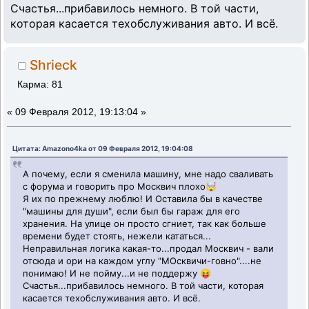
Счастья...прибавилось немного. В той части,
которая касается техобслуживания авто. И всё.
Shrieck
Карма: 81
«
09 Февраля 2012, 19:13:04 »
Цитата: Amazono4ka от 09 Февраля 2012, 19:04:08
А почему, если я сменила машину, мне надо сваливать
с форума и говорить про Москвич плохо🤯
Я их по прежнему люблю! И Оставила бы в качестве
"машины для души", если был бы гараж для его
хранения. На улице он просто сгниет, так как больше
времени будет стоять, нежели кататься...
Неправильная логика какая-то...продал Москвич - вали
отсюда и ори на каждом углу "МОсквичи-говно"....не
понимаю! И не пойму...и не поддержу 😝
Счастья...прибавилось немного. В той части, которая
касается техобслуживания авто. И всё.