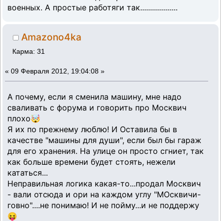
военных. А простые работяги так...................
Amazono4ka
Карма: 31
«
09 Февраля 2012, 19:04:08 »
А почему, если я сменила машину, мне надо
сваливать с форума и говорить про Москвич
плохо🤯
Я их по прежнему люблю! И Оставила бы в
качестве "машины для души", если был бы гараж
для его хранения. На улице он просто сгниет, так
как больше времени будет стоять, нежели
кататься...
Неправильная логика какая-то...продал Москвич
- вали отсюда и ори на каждом углу "МОсквичи-
говно"....не понимаю! И не пойму...и не поддержу
😝