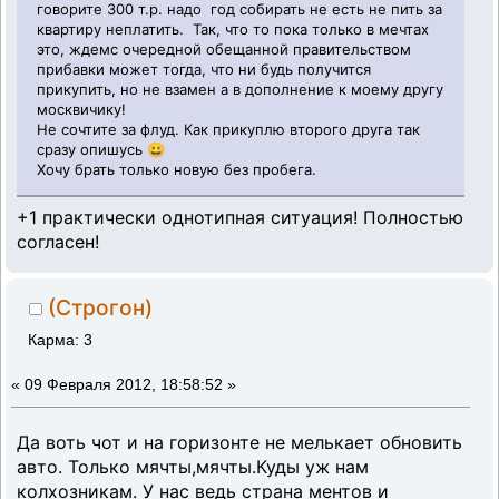
говорите 300 т.р. надо год собирать не есть не пить за
квартиру неплатить. Так, что то пока только в мечтах
это, ждемс очередной обещанной правительством
прибавки может тогда, что ни будь получится
прикупить, но не взамен а в дополнение к моему другу
москвичику!
Не сочтите за флуд. Как прикуплю второго друга так
сразу опишусь 😀
Хочу брать только новую без пробега.
+1 практически однотипная ситуация! Полностью
согласен!
(Строгон)
Карма: 3
«
09 Февраля 2012, 18:58:52 »
Да воть чот и на горизонте не мелькает обновить
авто. Только мячты,мячты.Куды уж нам
колхозникам. У нас ведь страна ментов и