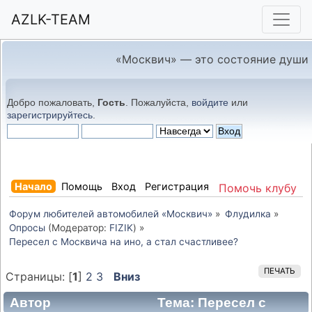
AZLK-TEAM
«Москвич» — это состояние души
Добро пожаловать,
Гость
. Пожалуйста,
войдите
или
зарегистрируйтесь
.
Начало
Помощь
Вход
Регистрация
Помочь клубу
Форум любителей автомобилей «Москвич»
»
Флудилка
»
Опросы
(Модератор:
FIZIK
) »
Пересел с Москвича на ино, а стал счастливее?
ПЕЧАТЬ
Страницы: [
1
]
2
3
Вниз
Автор
Тема: Пересел с