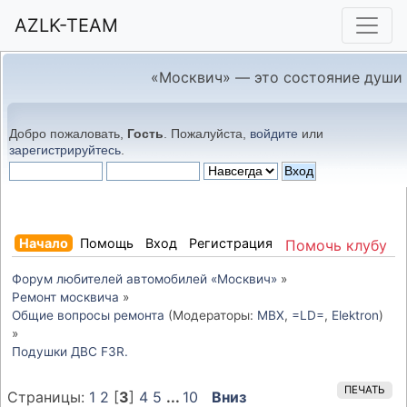
AZLK-TEAM
«Москвич» — это состояние души
Добро пожаловать,
Гость
. Пожалуйста,
войдите
или
зарегистрируйтесь
.
Начало
Помощь
Вход
Регистрация
Помочь клубу
Форум любителей автомобилей «Москвич»
»
Ремонт москвича
»
Общие вопросы ремонта
(Модераторы:
MBX
,
=LD=
,
Elektron
)
»
Подушки ДВС F3R.
ПЕЧАТЬ
Страницы:
1
2
[
3
]
4
5
...
10
Вниз