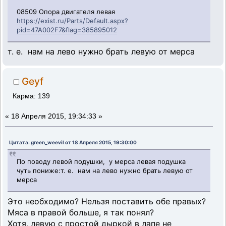
08509 Опора двигателя левая
https://exist.ru/Parts/Default.aspx?
pid=47A002F7&flag=385895012
т. е. нам на лево нужно брать левую от мерса
Geyf
Карма: 139
«
18 Апреля 2015, 19:34:33 »
Цитата: green_weevil от 18 Апреля 2015, 19:30:00
По поводу левой подушки, у мерса левая подушка
чуть пониже:т. е. нам на лево нужно брать левую от
мерса
Это необходимо? Нельзя поставить обе правых?
Мяса в правой больше, я так понял?
Хотя, левую с простой дыркой в лапе не