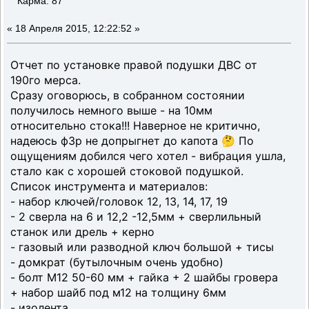
Карма: 87
«
18 Апреля 2015, 12:22:52 »
Отчет по установке правой подушки ДВС от
190го мерса.
Сразу оговорюсь, в собранном состоянии
получилось немного выше - на 10мм
относительно стока!!! Наверное не критично,
надеюсь ф3р не допрыгнет до капота 🤔 По
ощущениям добился чего хотел - вибрация ушла,
стало как с хорошей стоковой подушкой.
Список инструмента и материалов:
- набор ключей/головок 12, 13, 14, 17, 19
- 2 сверла на 6 и 12,2 -12,5мм + сверлильный
станок или дрель + керно
- газовый или разводной ключ большой + тисы
- домкрат (бутылочным очень удобно)
- болт М12 50-60 мм + гайка + 2 шайбы гровера
+ набор шайб под м12 на толщину 6мм
- изолента