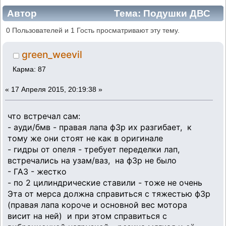
Автор
Тема: Подушки ДВС
F3R. (Прочитано 49201 раз)
0 Пользователей и 1 Гость просматривают эту тему.
green_weevil
Карма: 87
«
17 Апреля 2015, 20:19:38 »
что встречал сам:
- ауди/бмв - правая лапа ф3р их разгибает, к
тому же они стоят не как в оригинале
- гидры от опеля - требует переделки лап,
встречались на узам/ваз, на ф3р не было
- ГАЗ - жестко
- по 2 цилиндрические ставили - тоже не очень
Эта от мерса должна справиться с тяжестью ф3р
(правая лапа короче и основной вес мотора
висит на ней) и при этом справиться с