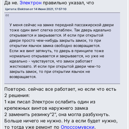
Да не.
Электрон
правильно указал, что
Цитата: Elektron от 14 Июня 2021, 17:57:10
У меня сейчас на замке передней пассажирской двери
тоже один винт слегка ослаблен. Так дверь идеально
открывается и закрывается. И если при открытой
двери просто чем-нибудь закрыть замок, то при
открытии язычок замка свободно возвращается.
Если же винт затянуть, то дверь в принципе тоже
нормально открывается и закрывается, но уже не
идеально - чувствуется, что замок работает
жестковато. И если при открытой двери чем-то
закрыть замок, то при открытии язычок не
возвращается.
Повторю. сейчас все работает, но если что есть
2 решения:
1 как писал Электрон ослабить один из
крепежных винтов наружнего замка
2 заменить резинку"2", она могла разбухнуть.
Больше ничего не нужно. Ну а если будет нужно,
то тогда уже ремонт по
Опоссомувски
.