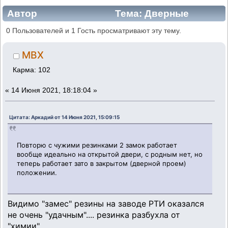
Автор
Тема: Дверные
замки. (Прочитано 15141 раз)
0 Пользователей и 1 Гость просматривают эту тему.
MBX
Карма: 102
«
14 Июня 2021, 18:18:04 »
Цитата: Аркадий от 14 Июня 2021, 15:09:15
Повторю с чужими резинками 2 замок работает
вообще идеально на открытой двери, с родным нет, но
теперь работает зато в закрытом (дверной проем)
положении.
Видимо "замес" резины на заводе РТИ оказался
не очень "удачным".... резинка разбухла от
"химии"