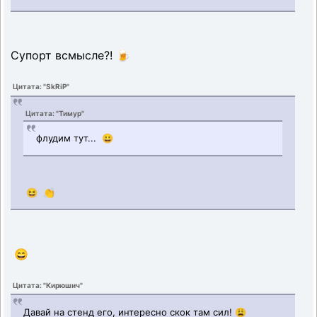
Супорт всмысле?! 🍺
Цитата: "SkRiP"
Цитата: "Тимур"
флудим тут... 😀
😆 👏
😄
Цитата: "Кирюшич"
Давай на стенд его, интересно скок там сил! 😩