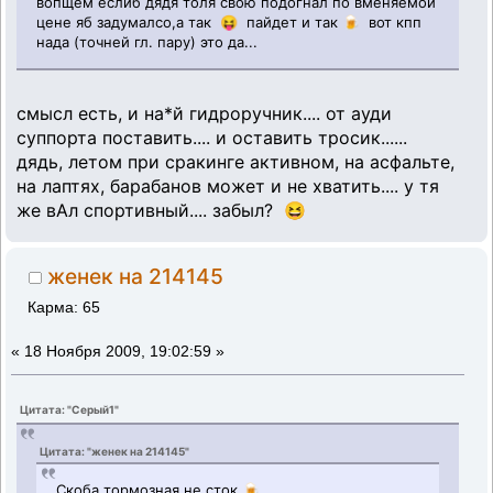
вопщем еслиб дядя толя свою подогнал по вменяемой
цене яб задумалсо,а так 😝 пайдет и так 🍺 вот кпп
нада (точней гл. пару) это да...
смысл есть, и на*й гидроручник.... от ауди
суппорта поставить.... и оставить тросик......
дядь, летом при сракинге активном, на асфальте,
на лаптях, барабанов может и не хватить.... у тя
же вАл спортивный.... забыл? 😆
женек на 214145
Карма: 65
«
18 Ноября 2009, 19:02:59 »
Цитата: "Серый1"
Цитата: "женек на 214145"
Скоба тормозная не сток 🍺