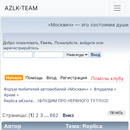
AZLK-TEAM
«Москвич» — это состояние души
Добро пожаловать,
Гость
. Пожалуйста,
войдите
или
зарегистрируйтесь
.
Начало
Помощь
Вход
Регистрация
Помочь клубу
Форум любителей автомобилей «Москвич»
»
Флудилка
»
Архив
»
Replica мЕхала... (ФЛУДИМ ПРО НЕРВНОГО ТУТ!!!)(2)
ПЕЧАТЬ
Страницы: [
1
]
2
3
...
662
Вниз
Автор
Тема: Replica