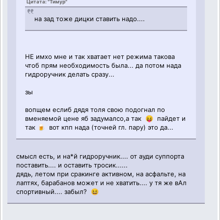
Цитата: "Тимур"
на зад тоже дицки ставить надо....
НЕ имхо мне и так хватает нет режима такова
чтоб прям необходимость была... да потом нада
гидроручник делать сразу...
зы
вопщем еслиб дядя толя свою подогнал по
вменяемой цене яб задумалсо,а так 😝 пайдет и
так 🍺 вот кпп нада (точней гл. пару) это да...
смысл есть, и на*й гидроручник.... от ауди суппорта
поставить.... и оставить тросик......
дядь, летом при сракинге активном, на асфальте, на
лаптях, барабанов может и не хватить.... у тя же вАл
спортивный.... забыл? 😆