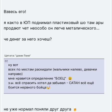
Взвесь его!
я както в ЮП поднимал пластиковый шо там ары
продают чет неособо он легче металического...
че денег за него хочеш?
Цитата: "джин Тони"
ну вот
всех по местам раскидали (мальчики налево, девачки
направо)
мне нравится определение "БОЕЦ" 😩
з.ы. всё спрасить хотел да забывал - САТАН всё ещё
боится нервного бойца🤯
не уже нормал поняли друг друга 🍺