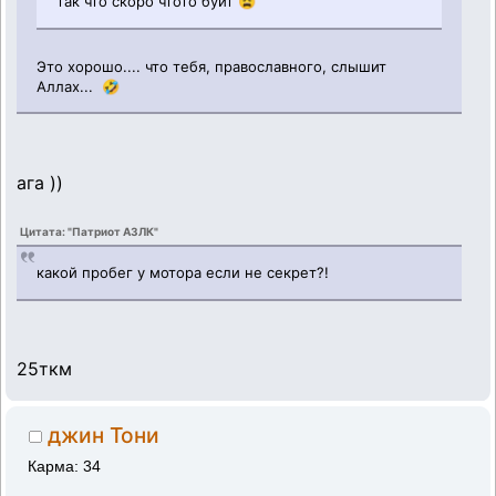
так что скоро чтото буит 😩
Это хорошо.... что тебя, православного, слышит
Аллах... 🤣
ага ))
Цитата: "Патриот АЗЛК"
какой пробег у мотора если не секрет?!
25ткм
джин Тони
Карма: 34