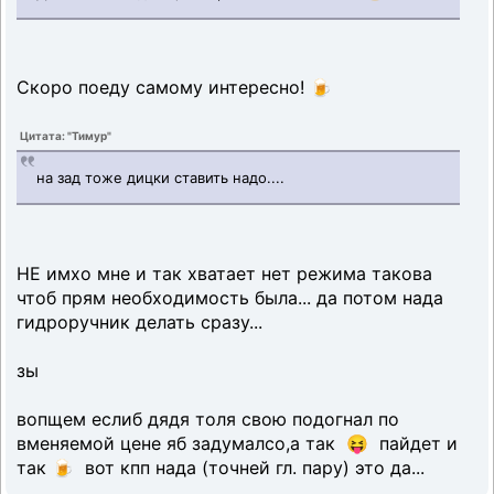
Скоро поеду самому интересно! 🍺
Цитата: "Тимур"
на зад тоже дицки ставить надо....
НЕ имхо мне и так хватает нет режима такова
чтоб прям необходимость была... да потом нада
гидроручник делать сразу...
зы
вопщем еслиб дядя толя свою подогнал по
вменяемой цене яб задумалсо,а так 😝 пайдет и
так 🍺 вот кпп нада (точней гл. пару) это да...