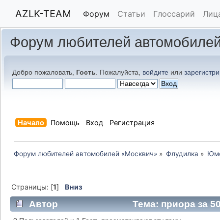
AZLK-TEAM
Форум
Статьи
Глоссарий
Лиц
Форум любителей автомобилей
Добро пожаловать,
Гость
. Пожалуйста,
войдите
или
зарегистри
Начало
Помощь
Вход
Регистрация
Форум любителей автомобилей «Москвич»
»
Флудилка
»
Юм
Страницы: [
1
]
Вниз
Автор
Тема: приора за 50