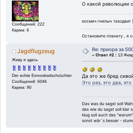
О какой революции 
космич гнилыч тазодвиг 
Сообщений: 222
Карма: 6
Остановите планету , я с
Re: приора за 50
Jagdflugzeug
«
Ответ #2 :
13 Февр
Живу я здесь
🤣 🤣 🤣
Да это же бред сиво
Der echte Exmoskwitschzüchter
Сообщений: 6046
Это раз
,
это два
,
это
Карма: 90
Das was du sagst soll Wahr
das wie du sagst soll klar s
klug soll auch das "warum"
sonst wär´s besser - stum