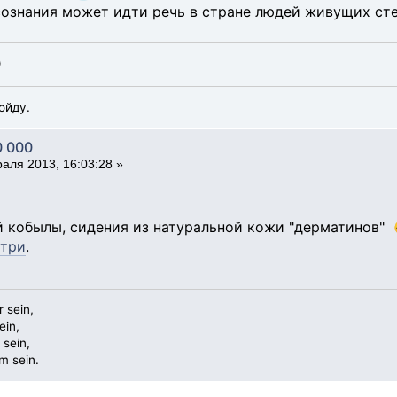
сознания может идти речь в стране людей живущих ст
)
ойду.
0 000
аля 2013, 16:03:28 »
й кобылы, сидения из натуральной кожи "дерматинов" 
 три
.
 sein,
ein,
 sein,
m sein.