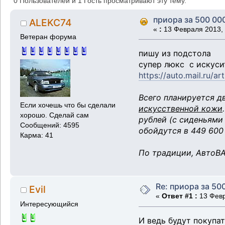
0 Пользователей и 1 Гость просматривают эту тему.
приора за 500 00
ALEKC74
«
:
13 Февраля 2013, 
Ветеран форума
пишу из подстола
супер люкс с искусит
https://auto.mail.ru/ar
Всего планируется д
Если хочешь что бы сделали
искусственной кожи
хорошо. Сделай сам
рублей (с сиденьями
Сообщений: 4595
обойдутся в 449 600
Карма: 41
По традиции, АвтоВА
Re: приора за 50
Evil
«
Ответ #1 :
13 Февр
Интересующийся
И ведь будут покупать