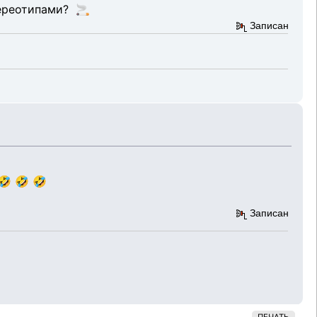
ереотипами? 🚬
Записан
🤣 🤣 🤣
Записан