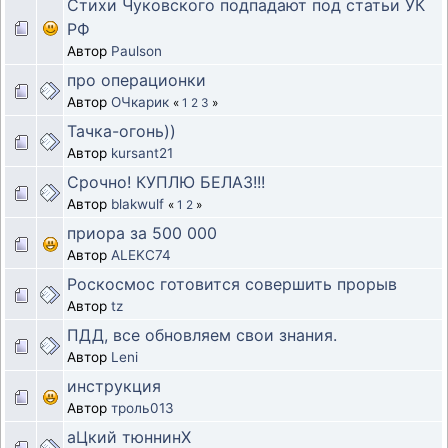
Стихи Чуковского подпадают под статьи УК
РФ
Автор
Paulson
про операционки
Автор
ОЧкарик
«
1
2
3
»
Тачка-огонь))
Автор
kursant21
Срочно! КУПЛЮ БЕЛАЗ!!!
Автор
blakwulf
«
1
2
»
приора за 500 000
Автор
ALEKC74
Роскосмос готовится совершить прорыв
Автор
tz
ПДД, все обновляем свои знания.
Автор
Leni
инструкция
Автор
троль013
аЦкий тюннинХ