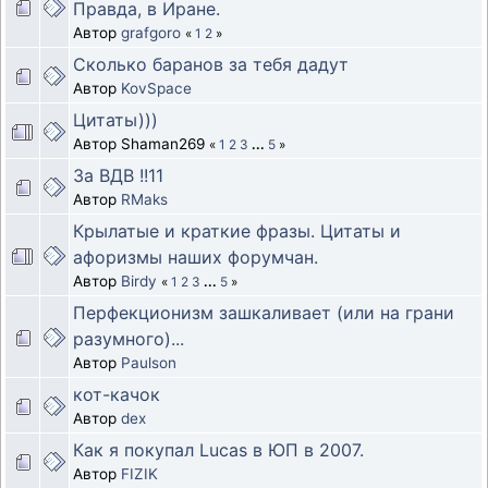
Правда, в Иране.
Автор
grafgoro
«
1
2
»
Сколько баранов за тебя дадут
Автор
KovSpace
Цитаты)))
Автор Shaman269
«
1
2
3
...
5
»
За ВДВ !!11
Автор
RMaks
Крылатые и краткие фразы. Цитаты и
афоризмы наших форумчан.
Автор
Birdy
«
1
2
3
...
5
»
Перфекционизм зашкаливает (или на грани
разумного)...
Автор
Paulson
кот-качок
Автор
dex
Как я покупал Lucas в ЮП в 2007.
Автор
FIZIK