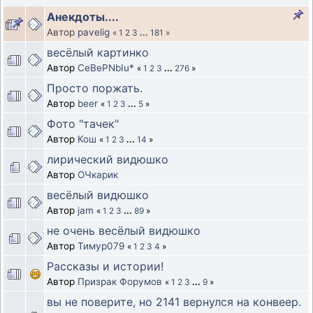
Анекдоты....
Автор
pavelig
«
1
2
3
...
181
»
весёлый картинко
Автор
CeBePNbIu*
«
1
2
3
...
276
»
Просто поржать.
Автор
beer
«
1
2
3
...
5
»
Фото "тачек"
Автор
Кош
«
1
2
3
...
14
»
лирический видюшко
Автор
ОЧкарик
весёлый видюшко
Автор
jam
«
1
2
3
...
89
»
не очень весёлый видюшко
Автор
Тимур079
«
1
2
3
4
»
Рассказы и истории!
Автор
Призрак Форумов
«
1
2
3
...
9
»
вы не поверите, но 2141 вернулся на конвеер.