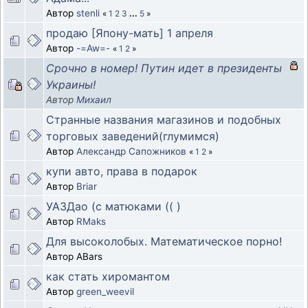
Автор
stenli
«
1
2
3
...
5
»
продаю [Япону-мать] 1 апреля
Автор
-=Aw=-
«
1
2
»
Срочно в номер! Путин идет в президенты
Украины!
Автор
Михаил
Странные названия магазинов и подобных
торговых заведений(глумимся)
Автор
Александр Сапожников
«
1
2
»
купи авто, права в подарок
Автор
Briar
УАЗДао (с матюками (( )
Автор
RMaks
Для высоколобых. Математическое порно!
Автор ABars
как стать хиромантом
Автор
green_weevil