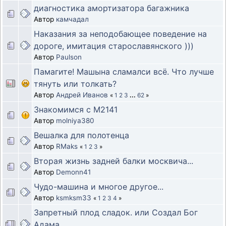
диагностика амортизатора багажника
Автор
камчадал
Наказания за неподобающее поведение на
дороге, имитация старославянского )))
Автор
Paulson
Памагите! Машына сламалси всё. Что лучше
тянуть или толкать?
Автор
Андрей Иванов
«
1
2
3
...
62
»
Знакомимся с М2141
Автор
molniya380
Вешалка для полотенца
Автор
RMaks
«
1
2
3
»
Вторая жизнь задней балки москвича...
Автор
Demonn41
Чудо-машина и многое другое...
Автор
ksmksm33
«
1
2
3
4
»
Запретный плод сладок. или Создал Бог
Адама...