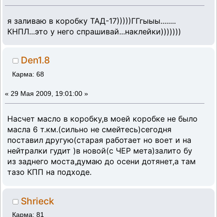
я заливаю в коробку ТАД-17)))))ГГгыыы........
КНПЛ...это у него спрашивай...наклейки)))))))
Den1.8
Карма: 68
«
29 Мая 2009, 19:01:00 »
Насчет масло в коробку,в моей коробке не было
масла 6 т.км.(сильно не смейтесь)сегодня
поставил другую(старая работает но воет и на
нейтралки гудит )в новой(с ЧЕР мета)залито бу
из заднего моста,думаю до осени дотянет,а там
тазо КПП на подходе.
Shrieck
Карма: 81