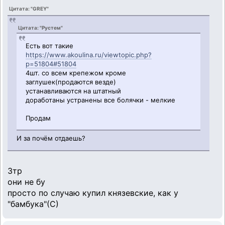
Цитата: "GREY"
Цитата: "Рустем"
Есть вот такие
https://www.akoulina.ru/viewtopic.php?
p=51804#51804
4шт. со всем крепежом кроме
заглушек(продаются везде)
устанавливаются на штатный
доработаны устранены все болячки - мелкие
Продам
И за почём отдаешь?
3тр
они не бу
просто по случаю купил князевские, как у
"бамбука"(С)