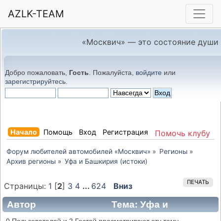
AZLK-TEAM
«Москвич» — это состояние души
Добро пожаловать,
Гость
. Пожалуйста,
войдите
или
зарегистрируйтесь
.
Начало
Помощь
Вход
Регистрация
Помочь клубу
Форум любителей автомобилей «Москвич»
»
Регионы
»
Архив регионы
»
Уфа и Башкирия (истоки)
ПЕЧАТЬ
Страницы:
1
[
2
]
3
4
...
624
Вниз
Автор
Тема: Уфа и
Башкирия (истоки) (Прочитано 580120 раз)