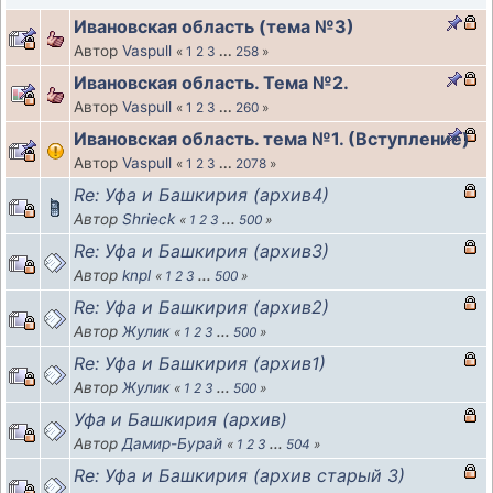
Ивановская область (тема №3)
Автор
Vaspull
«
1
2
3
...
258
»
Ивановская область. Тема №2.
Автор
Vaspull
«
1
2
3
...
260
»
Ивановская область. тема №1. (Вступление)
Автор
Vaspull
«
1
2
3
...
2078
»
Re: Уфа и Башкирия (архив4)
Автор
Shrieck
«
1
2
3
...
500
»
Re: Уфа и Башкирия (архив3)
Автор
knpl
«
1
2
3
...
500
»
Re: Уфа и Башкирия (архив2)
Автор
Жулик
«
1
2
3
...
500
»
Re: Уфа и Башкирия (архив1)
Автор
Жулик
«
1
2
3
...
500
»
Уфа и Башкирия (архив)
Автор
Дамир-Бурай
«
1
2
3
...
504
»
Re: Уфа и Башкирия (архив старый 3)