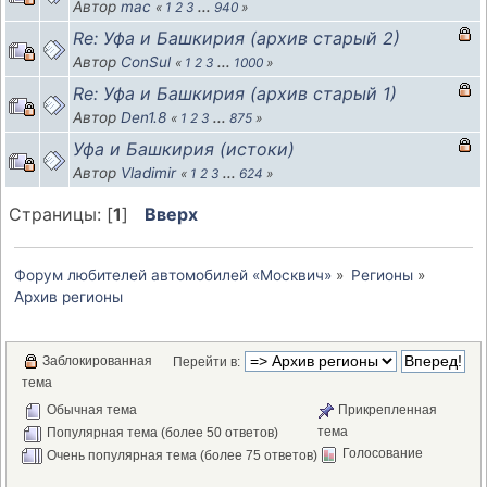
Автор
mac
«
1
2
3
...
940
»
Re: Уфа и Башкирия (архив старый 2)
Автор
ConSul
«
1
2
3
...
1000
»
Re: Уфа и Башкирия (архив старый 1)
Автор
Den1.8
«
1
2
3
...
875
»
Уфа и Башкирия (истоки)
Автор
Vladimir
«
1
2
3
...
624
»
Страницы: [
1
]
Вверх
Форум любителей автомобилей «Москвич»
»
Регионы
»
Архив регионы
Заблокированная
Перейти в:
тема
Обычная тема
Прикрепленная
тема
Популярная тема (более 50 ответов)
Голосование
Очень популярная тема (более 75 ответов)