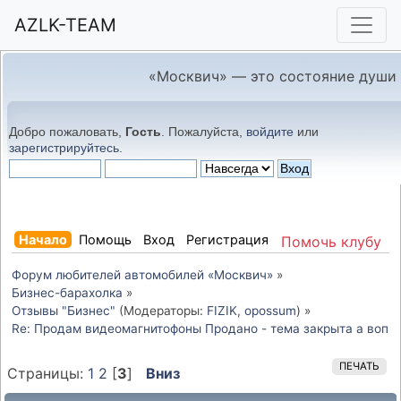
AZLK-TEAM
«Москвич» — это состояние души
Добро пожаловать,
Гость
. Пожалуйста,
войдите
или
зарегистрируйтесь
.
Начало
Помощь
Вход
Регистрация
Помочь клубу
Форум любителей автомобилей «Москвич»
»
Бизнес-барахолка
»
Отзывы "Бизнес"
(Модераторы:
FIZIK
,
opossum
) »
Re: Продам видеомагнитофоны Продано - тема закрыта а вопр
ПЕЧАТЬ
Страницы:
1
2
[
3
]
Вниз