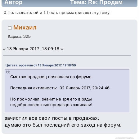
Автор
Тема: Re: Продам
видеомагнитофоны Продано - тема
0 Пользователей и 1 Гость просматривают эту тему.
закрыта а вопросы остались (Прочитано
Михаил
17076 раз)
Карма: 325
«
13 Января 2017, 18:09:18 »
Цитата: opossum от 13 Января 2017, 12:18:59
Смотрю продавец появлялся на форуме.
Последняя активность: 02 Январь 2017, 20:24:46
Но промолчал, значит не зря его в ряды
недобросовестных продавцов записали!
зачистил все свои посты в продажах.
думаю это был последний его заход на форум.