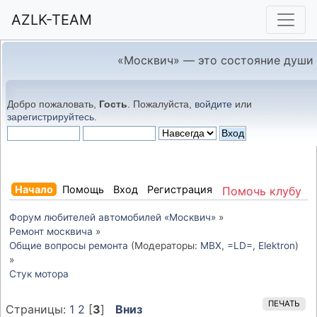
AZLK-TEAM
«Москвич» — это состояние души
Добро пожаловать,
Гость
. Пожалуйста,
войдите
или
зарегистрируйтесь
.
Начало
Помощь
Вход
Регистрация
Помочь клубу
Форум любителей автомобилей «Москвич»
»
Ремонт москвича
»
Общие вопросы ремонта
(Модераторы:
MBX
,
=LD=
,
Elektron
)
»
Стук мотора 
ПЕЧАТЬ
Страницы:
1
2
[
3
]
Вниз