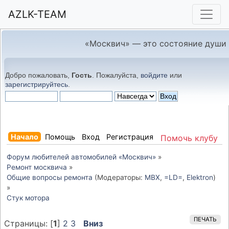
AZLK-TEAM
«Москвич» — это состояние души
Добро пожаловать,
Гость
. Пожалуйста,
войдите
или
зарегистрируйтесь
.
Начало
Помощь
Вход
Регистрация
Помочь клубу
Форум любителей автомобилей «Москвич»
»
Ремонт москвича
»
Общие вопросы ремонта
(Модераторы:
MBX
,
=LD=
,
Elektron
)
»
Стук мотора 
ПЕЧАТЬ
Страницы: [
1
]
2
3
Вниз