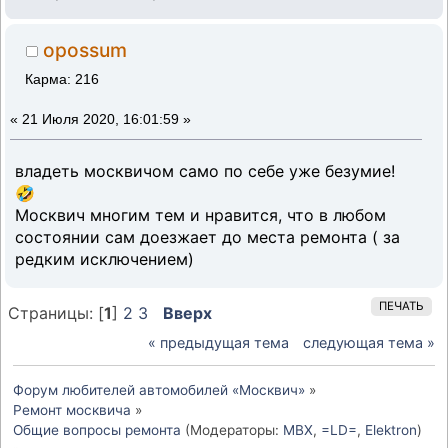
opossum
Карма: 216
«
21 Июля 2020, 16:01:59 »
владеть москвичом само по себе уже безумие!
🤣
Москвич многим тем и нравится, что в любом
состоянии сам доезжает до места ремонта ( за
редким исключением)
ПЕЧАТЬ
Страницы: [
1
]
2
3
Вверх
« предыдущая тема
следующая тема »
Форум любителей автомобилей «Москвич»
»
Ремонт москвича
»
Общие вопросы ремонта
(Модераторы:
MBX
,
=LD=
,
Elektron
)