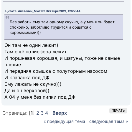
Цитата: Анатолий_М от 02 Октября 2021, 12:22:44
Без работы ему там одному скучно, а у меня он будет
спокойно, заботливо трудится и общатся с
коромыслами)))
Он там не один лежит)
Там ещё полисфера лежит
И поршневая хорошая, и шатуны, тоже не самые
плохие
И передняя крышка с полуторным насосом
И клапанка под ДФ
Ему лежать не скучно)))
Да и он верховой))
А 04 у меня без пипки под ДФ
ПЕЧАТЬ
Страницы: [
1
]
2
3
4
Вверх
« предыдущая тема
следующая тема »