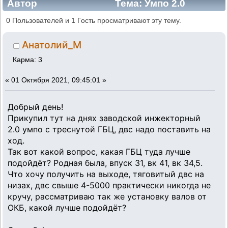
Автор
Тема: Умпо 2.0
инжектор (Прочитано 23440 раз)
0 Пользователей и 1 Гость просматривают эту тему.
Анатолий_М
Карма: 3
«
01 Октября 2021, 09:45:01 »
Добрый день!
Прикупил тут на днях заводской инжекторный
2.0 умпо с треснутой ГБЦ, двс надо поставить на
ход.
Так вот какой вопрос, какая ГБЦ туда лучше
подойдёт? Родная была, впуск 31, вк 41, вк 34,5.
Что хочу получить на выходе, тяговитый двс на
низах, двс свыше 4-5000 практически никогда не
кручу, рассматриваю так же установку валов от
ОКБ, какой лучше подойдёт?