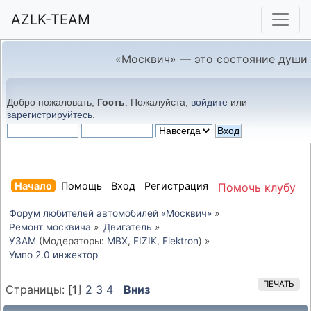
AZLK-TEAM
«Москвич» — это состояние души
Добро пожаловать,
Гость
. Пожалуйста,
войдите
или
зарегистрируйтесь
.
Начало
Помощь
Вход
Регистрация
Помочь клубу
Форум любителей автомобилей «Москвич»
»
Ремонт москвича
»
Двигатель
»
УЗАМ
(Модераторы:
MBX
,
FIZIK
,
Elektron
) »
Умпо 2.0 инжектор
ПЕЧАТЬ
Страницы: [
1
]
2
3
4
Вниз