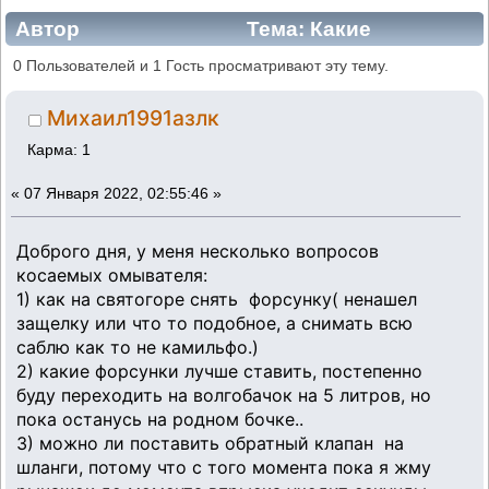
Автор
Тема: Какие
форсунки омывателя подходят
0 Пользователей и 1 Гость просматривают эту тему.
(Прочитано 5580 раз)
Михаил1991азлк
Карма: 1
«
07 Января 2022, 02:55:46 »
Доброго дня, у меня несколько вопросов
косаемых омывателя:
1) как на святогоре снять форсунку( ненашел
защелку или что то подобное, а снимать всю
саблю как то не камильфо.)
2) какие форсунки лучше ставить, постепенно
буду переходить на волгобачок на 5 литров, но
пока останусь на родном бочке..
3) можно ли поставить обратный клапан на
шланги, потому что с того момента пока я жму