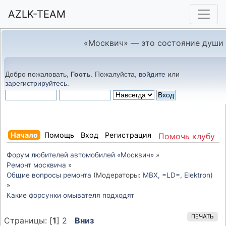
AZLK-TEAM
«Москвич» — это состояние души
Добро пожаловать,
Гость
. Пожалуйста,
войдите
или
зарегистрируйтесь
.
Начало
Помощь
Вход
Регистрация
Помочь клубу
Форум любителей автомобилей «Москвич»
»
Ремонт москвича
»
Общие вопросы ремонта
(Модераторы:
MBX
,
=LD=
,
Elektron
)
»
Какие форсунки омывателя подходят
ПЕЧАТЬ
Страницы: [
1
]
2
Вниз