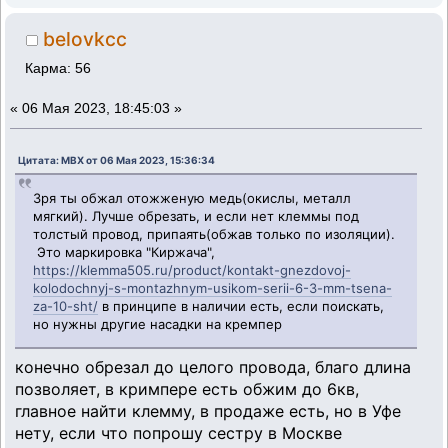
belovkcc
Карма: 56
«
06 Мая 2023, 18:45:03 »
Цитата: MBX от 06 Мая 2023, 15:36:34
Зря ты обжал отожженую медь(окислы, металл
мягкий). Лучше обрезать, и если нет клеммы под
толстый провод, припаять(обжав только по изоляции).
Это маркировка "Киржача",
https://klemma505.ru/product/kontakt-gnezdovoj-
kolodochnyj-s-montazhnym-usikom-serii-6-3-mm-tsena-
za-10-sht/
в принципе в наличии есть, если поискать,
но нужны другие насадки на кремпер
конечно обрезал до целого провода, благо длина
позволяет, в кримпере есть обжим до 6кв,
главное найти клемму, в продаже есть, но в Уфе
нету, если что попрошу сестру в Москве