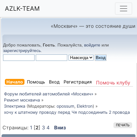
AZLK-TEAM
«Москвич» — это состояние души
Добро пожаловать,
Гость
. Пожалуйста,
войдите
или
зарегистрируйтесь
.
Начало
Помощь
Вход
Регистрация
Помочь клубу
Форум любителей автомобилей «Москвич»
»
Ремонт москвича
»
Электрика
(Модераторы:
opossum
,
Elektron
) »
хочу к штатному проводу перед Чя подсоединить 2 провода
ПЕЧАТЬ
Страницы:
1
[
2
]
3
4
Вниз