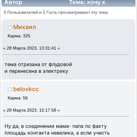
Автор
Тема: хочу к
штатному проводу перед Чя подсоединить
0 Пользователей и 1 Гость просматривают эту тему.
2 провода (Прочитано 9881 раз)
Михаил
Карма: 325
«
28 Марта 2023, 13:31:41 »
тема отрезана от флудовой
и перенесена в электрику
belovkcc
Карма: 56
«
28 Марта 2023, 15:17:58 »
Ну да, в соединении мама- папа по факту
площадь контакта невелика, а если учесть