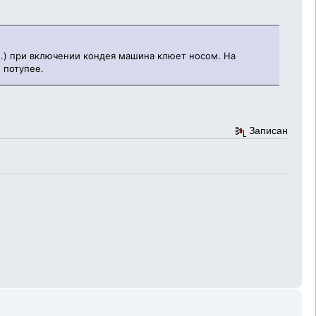
б.) при включении кондея машина клюет носом. На
 потупее.
Записан