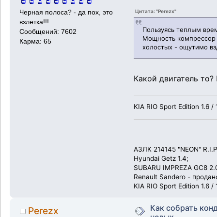
Цитата: "Perezx"
Черная полоса? - да пох, это
взлетка!!!
Пользуясь теплым вре
Сообщений: 7602
Мощность компрессор о
Карма: 65
холостых - ощутимо взд
Какой двигатель то?
KIA RIO Sport Edition 1.6 / 
АЗЛК 214145 "NEON" R.I.P
Hyundai Getz 1.4;
SUBARU IMPREZA GC8 2.0
Renault Sandero - продан
KIA RIO Sport Edition 1.6 / 
Как собрать кон
Perezx
новых