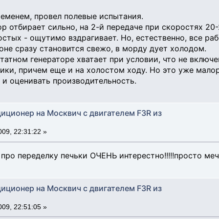
еменем, провел полевые испытания.
 отбирает сильно, на 2-й передаче при скоростях 20-2
стых - ощутимо вздрагивает. Но, естественно, все раб
оне сразу становится свежо, в морду дует холодом.
атном генераторе хватает при условии, что не включен
ики, причем еще и на холостом ходу. Но это уже мало
я и оценивать производительность.
диционер на Москвич с двигателем F3R из
09, 22:31:22 »
ро переделку печьки ОЧЕНЬ интерестно!!!!!просто мечь
диционер на Москвич с двигателем F3R из
09, 22:51:05 »