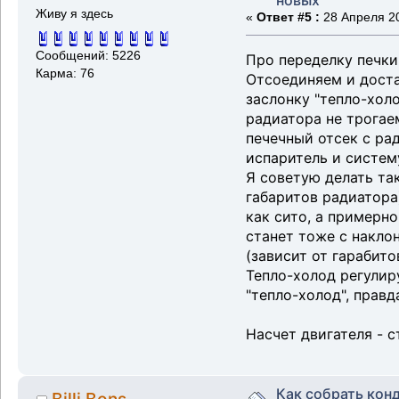
Живу я здесь
«
Ответ #5 :
28 Апреля 20
Сообщений: 5226
Про переделку печки
Карма: 76
Отсоединяем и доста
заслонку "тепло-хол
радиатора не трогаем
печечный отсек с ра
испаритель и систему
Я советую делать так
габаритов радиатора)
как сито, а примерно
станет тоже с накло
(зависит от гарабито
Тепло-холод регулир
"тепло-холод", правд
Насчет двигателя - 
Как собрать кон
Billi Bons