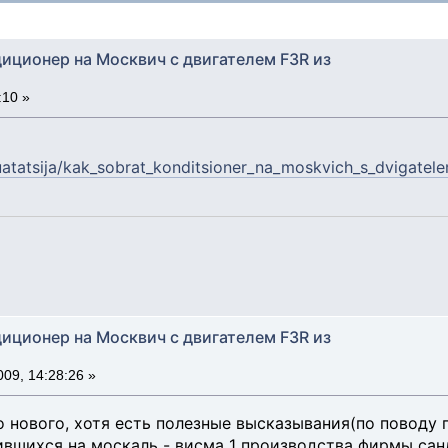
диционер на Москвич с двигателем F3R из
:10 »
luatatsija/kak_sobrat_konditsioner_na_moskvich_s_dvigate
диционер на Москвич с двигателем F3R из
09, 14:28:26 »
 нового, хотя есть полезные высказывания(по поводу п
вшихся на москаль - висма 1 производства фирмы сан