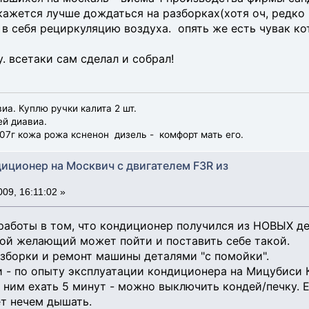
 кажется лучше дождаться на разборках(хотя оч, редко
 в себя рециркуляцию воздуха. опять же есть чувак ко
. всетаки сам сделал и собрал!
иа. Куплю ручки калита 2 шт.
ей диавиа.
07г кожа рожа ксненон дизель - комфорт мать его.
диционер на Москвич с двигателем F3R из
09, 16:11:02 »
аботы в том, что кондиционер получился из НОВЫХ де
ой желающий может пойти и поставить себе такой.
азборки и ремонт машины деталями "с помойки".
 - по опыту эксплуатации кондиционера на Мицубиси К
 ним ехать 5 минут - можно выключить кондей/печку. Ес
т нечем дышать.