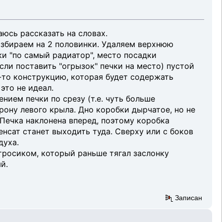
аюсь рассказать на словах.
азбираем на 2 половинки. Удаляем верхнюю
ки "по самый радиатор", место посадки
если поставить "огрызок" печки на место) пустой
ю-то конструкцию, которая будет содержать
это не идеал.
нием печки по срезу (т.е. чуть больше
рону левого крыла. Дно коробки дырчатое, но не
 Печка наклонена вперед, поэтому коробка
енсат станет выходить туда. Сверху или с боков
духа.
тросиком, который раньше тягал заслонку
й.
Записан