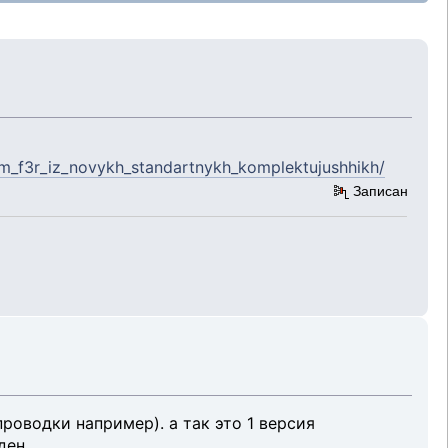
lem_f3r_iz_novykh_standartnykh_komplektujushhikh/
Записан
роводки например). а так это 1 версия
ден.