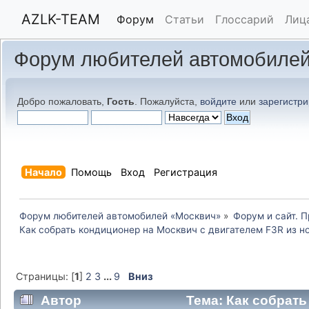
AZLK-TEAM
Форум
Статьи
Глоссарий
Лиц
Форум любителей автомобилей
Добро пожаловать,
Гость
. Пожалуйста,
войдите
или
зарегистри
Начало
Помощь
Вход
Регистрация
Форум любителей автомобилей «Москвич»
»
Форум и сайт. 
Как собрать кондиционер на Москвич с двигателем F3R из н
Страницы: [
1
]
2
3
...
9
Вниз
Автор
Тема: Как собрать