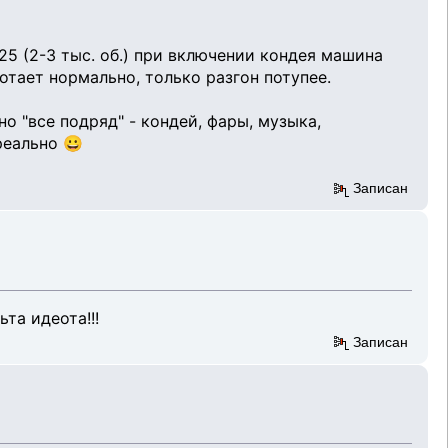
5 (2-3 тыс. об.) при включении кондея машина
отает нормально, только разгон потупее.
о "все подряд" - кондей, фары, музыка,
реально 😀
Записан
та идеота!!!
Записан