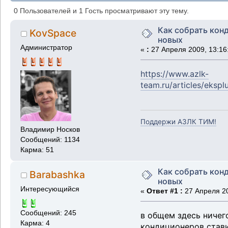
0 Пользователей и 1 Гость просматривают эту тему.
Как собрать кон
KovSpace
новых
Администратор
«
:
27 Апреля 2009, 13:16
https://www.azlk-
team.ru/articles/eksp
Поддержи АЗЛК ТИМ!
Владимир Носков
Сообщений: 1134
Карма: 51
Как собрать кон
Barabashka
новых
Интересующийся
«
Ответ #1 :
27 Апреля 20
Сообщений: 245
в общем здесь ничего
Карма: 4
кондиционеров стави