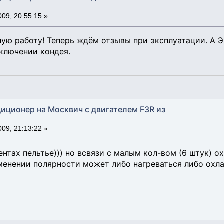
09, 20:55:15 »
ную работу! Теперь ждём отзывы при эксплуатации. А Э
ключении кондея.
диционер на Москвич с двигателем F3R из
09, 21:13:22 »
ентах пельтье))) но всвязи с малым кол-вом (6 штук) о
зменении полярности может либо нагреваться либо охл