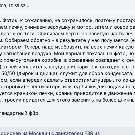
09, 10:39:33 »
. Фоток, к сожалению, не сохранилось, поэтому постар
ем печку, снимаем верхушку и мотор, затем и вовсе р
одно" и ее тяги. Спиливаем верхнюю завитую часть печ
. Собираем обратно - в результате у нас получается (
диатором. Теперь надо изобразить на верх печки каку
 нагнетания воздуха. Мой вариант показан на фото, но 
: прямоугольная коробка, в основании совпадает с сече
, в ней испаритель, штуцера испарителя выходят в сто
 50/50 (дырок и днища), служит для сбора конденсата.
ном, если впереди сделать отверстия/штуцеры, то конд
в коробки) - вентиляторы или турбинки для подачи воз
уется краником печки, краник приводится в движение 
а, тросик придется для этого заменить на более длинны
стандартный ф3р.
диционер на Москвич с двигателем F3R из