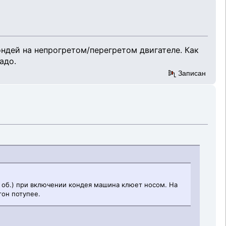
ондей на непрогретом/перегретом двигателе. Как
адо.
Записан
. об.) при включении кондея машина клюет носом. На
гон потупее.