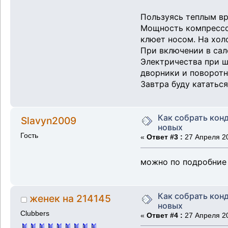
Пользуясь теплым вр
Мощность компрессор
клюет носом. На холо
При включении в сал
Электричества при шт
дворники и поворотн
Завтра буду кататьс
Как собрать кон
Slavyn2009
новых
Гость
«
Ответ #3 :
27 Апреля 20
можно по подробние п
Как собрать кон
женек на 214145
новых
Clubbers
«
Ответ #4 :
27 Апреля 20