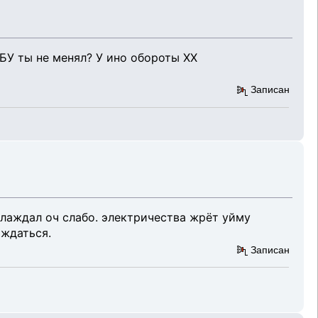
БУ ты не менял? У ино обороты ХХ
Записан
хлаждал оч слабо. электричества жрёт уйму
аждаться.
Записан