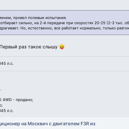
менем, провел полевые испытания.
тбирает сильно, на 2-й передаче при скоростях 20-25 (2-3 тыс. о
рагивает. Но, естественно, все работает нормально, только разгон
 Первый раз такое слышу 😝
145 л.с.
.
 4WD - продано;
о;
145 л.с.
диционер на Москвич с двигателем F3R из