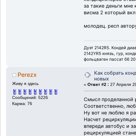
за такие деньги мне
висма 2 который вкл
молодец. респ автору
Дуэт 2142R5. Кондей диав
2142YR5 князь, гур, конд
фольцваген пассат б6 20
Как собрать кон
Perezx
новых
Живу я здесь
«
Ответ #2 :
27 Апреля 20
Сообщений: 5226
Смысл проделанной р
Карма: 76
Соответственно, люб
Ну вот не люблю я р
Насчет рециркуляции
впереди автобус и за
рециркуляцией стане