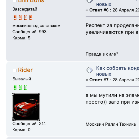
новых
Завсегдатай
«
Ответ #6 :
28 Апреля 20
Респект за проделан
москвичевод со стажем
увеличиваются при в
Сообщений: 993
Карма: 5
Правда в силе?
Как собрать кон
Rider
новых
Бывалый
«
Ответ #7 :
28 Апреля 20
а мы мутили на элем
просто)) зато при и
Сообщений: 311
Москвич Ралли Техника
Карма: 0