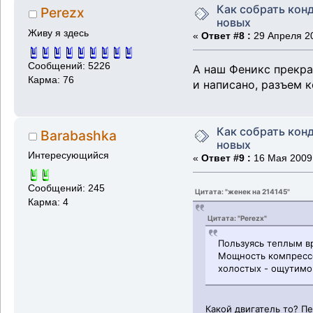
Как собрать кон
Perezx
новых
Живу я здесь
«
Ответ #8 :
29 Апреля 20
Сообщений: 5226
А наш Феникс прекра
Карма: 76
и написано, разъем к
Как собрать кон
Barabashka
новых
Интересующийся
«
Ответ #9 :
16 Мая 2009,
Сообщений: 245
Цитата: "женек на 214145"
Карма: 4
Цитата: "Perezx"
Пользуясь теплым в
Мощность компрессо
холостых - ощутимо 
Какой двигатель то? П