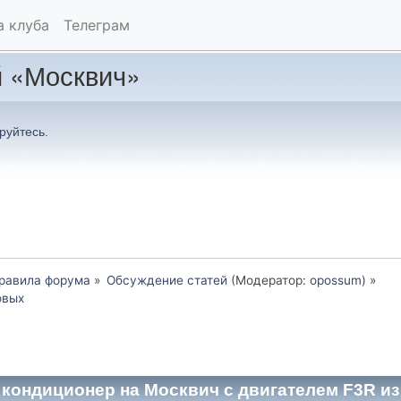
а клуба
Телеграм
 «Москвич»
руйтесь
.
Правила форума
»
Обсуждение статей
(Модератор:
opossum
) »
овых
 кондиционер на Москвич с двигателем F3R из