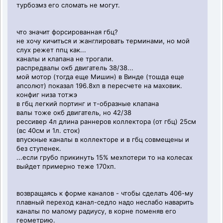
турбозмз его сломать не могут.
что значит форсированная гбц?
не хочу кичиться и жанглировать терминами, но мой
слух режет ппц как...
каналы и клапана не трогали.
распредвалы окб двигатель 38/38...
мой мотор (тогда еще Мишин) в Винде (тошда еще
апсолют) показал 196.8хп в пересчете на маховик.
конфиг низа тотжэ
в гбц легкий портинг и т-образные клапана
валы тоже окб двигатель, но 42/38
рессивер 4л длина раннеров коллектора (от гбц) 25см
(вс 40см и 1л. сток)
впускные каналы в коллекторе и в гбц совмещены и
без ступенек.
...если грубо прикинуть 15% мехпотери то на колесах
выйдет примерно теже 170хп.
возвращаясь к форме каналов - чтобы сделать 406-му
плавный переход канал-седло надо неслабо наварить
каналы по малому радиусу, в корне поменяв его
геометрию.