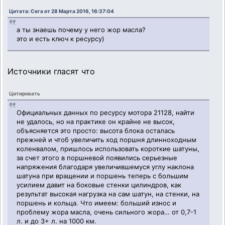
Цитата: Сега от 28 Марта 2016, 16:37:04
а ты знаешь почему у него жор масла?
это и есть ключ к ресурсу)
Источники гласят что
Цитировать
Официальных данных по ресурсу мотора 21128, найти
не удалось, но на практике он крайне не высок,
объясняется это просто: высота блока осталась
прежней и чтоб увеличить ход поршня длинноходным
коленвалом, пришлось использовать короткие шатуны,
за счет этого в поршневой появились серьезные
напряжения благодаря увеличившемуся углу наклона
шатуна при вращении и поршень теперь с большим
усилием давит на боковые стенки цилиндров, как
результат высокая нагрузка на сам шатун, на стенки, на
поршень и кольца. Что имеем: больший износ и
проблему жора масла, очень сильного жора… от 0,7-1
л. и до 3+ л. на 1000 км.