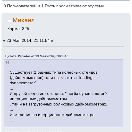
41свят (Прочитано 233119 раз)
0 Пользователей и 1 Гость просматривают эту тему.
Михаил
Карма: 325
«
23 Мая 2014, 21:11:54 »
Цитата: Papa4os от 23 Мая 2014, 01:20:45
...
Существует 2 разных типа колесных стендов
(дайномометров), они называются “loading
dynamometer”
...
И другой вид (тип) стендов: “Inertia dynamometer”-
инерционные дайномометры – ...
, так и на загрузочных роликовых дайномометрах.
...
Измерения на инерционном дайномометре
...