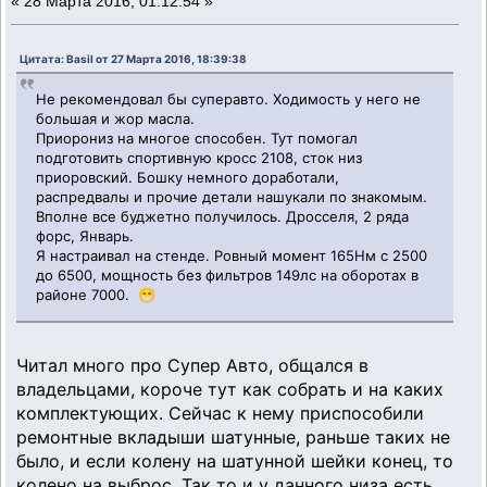
«
28 Марта 2016, 01:12:54 »
Цитата: Basil от 27 Марта 2016, 18:39:38
Не рекомендовал бы суперавто. Ходимость у него не
большая и жор масла.
Приорониз на многое способен. Тут помогал
подготовить спортивную кросс 2108, сток низ
приоровский. Бошку немного доработали,
распредвалы и прочие детали нашукали по знакомым.
Вполне все буджетно получилось. Дросселя, 2 ряда
форс, Январь.
Я настраивал на стенде. Ровный момент 165Нм с 2500
до 6500, мощность без фильтров 149лс на оборотах в
районе 7000. 😁
Читал много про Супер Авто, общался в
владельцами, короче тут как собрать и на каких
комплектующих. Сейчас к нему приспособили
ремонтные вкладыши шатунные, раньше таких не
было, и если колену на шатунной шейки конец, то
колено на выброс. Так то и у данного низа есть