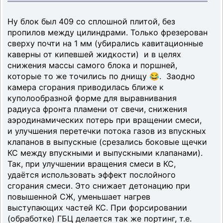
Ну блок был 409 со сплошной плитой, без
пропилов между цилиндрами. Только фрезерован
сверху почти на 1 мм (убирались кавитационные
каверны от кипевшей жидкости) и в целях
снижения массы самого блока и поршней,
которые то же точились по днищу 😂. Заодно
камера сгорания приводилась ближе к
куполообразной форме для выравнивания
радиуса фронта пламени от свечи, снижения
аэродинамических потерь при вращении смеси,
и улучшения перетечки потока газов из впускных
клапанов в выпускные (срезались боковые щечки
КС между впускными и выпускными клапанами).
Так, при улучшении вращения смеси в КС,
удаётся использовать эффект послойного
сгорания смеси. Это снижает детонацию при
повышенной СЖ, уменьшает нагрев
выступающих частей КС. При форсировании
(обработке) ГБЦ делается так же портинг, т.е.