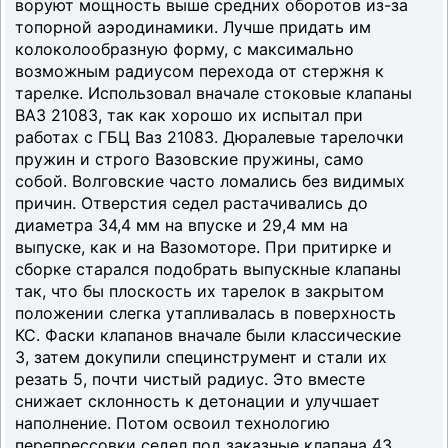
воруют мощность выше средних оборотов из-за
топорной аэродинамики. Лучше придать им
колоколообразную форму, с максимально
возможным радиусом перехода от стержня к
тарелке. Использовал вначале стоковые клапаны
ВАЗ 21083, так как хорошо их испытал при
работах с ГБЦ Ваз 21083. Дюралевые тарелочки
пружин и строго Вазовские пружины, само
собой. Волговские часто ломались без видимых
причин. Отверстия седел растачивались до
диаметра 34,4 мм на впуске и 29,4 мм на
выпуске, как и на Вазомоторе. При притирке и
сборке старался подобрать выпускные клапаны
так, что бы плоскость их тарелок в закрытом
положении слегка утапливалась в поверхность
КС. Фаски клапанов вначале были классические
3, затем докупили специнструмент и стали их
резать 5, почти чистый радиус. Это вместе
снижает склонность к детонации и улучшает
наполнение. Потом освоил технологию
перепрессовки седел под заказные клапана 43