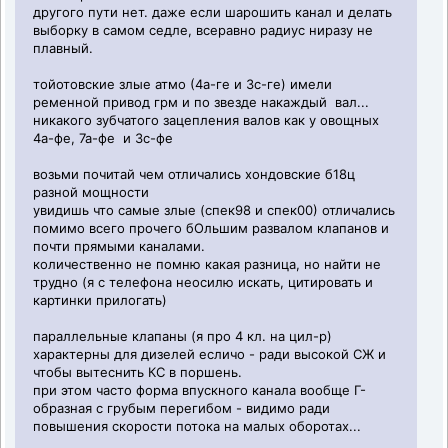
другого пути нет. даже если шарошить канал и делать
выборку в самом седле, всеравно радиус ниразу не
плавный.
тойотовские злые атмо (4а-ге и 3с-ге) имели
ременной привод грм и по звезде накаждый вал...
никакого зубчатого зацепления валов как у овощных
4а-фе, 7а-фе и 3с-фе
возьми почитай чем отличались хондовские б18ц
разной мощности
увидишь что самые злые (спек98 и спек00) отличались
помимо всего прочего бОльшим развалом клапанов и
почти прямыми каналами.
количественно не помню какая разница, но найти не
трудно (я с телефона неосилю искать, цитировать и
картинки прилогать)
параллельные клапаны (я про 4 кл. на цил-р)
характерны для дизелей есличо - ради высокой СЖ и
чтобы вытеснить КС в поршень.
при этом часто форма впускного канала вообще Г-
образная с грубым перегибом - видимо ради
повышения скорости потока на малых оборотах...