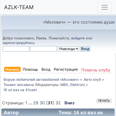
AZLK-TEAM
«Москвич» — это состояние души
Добро пожаловать,
Гость
. Пожалуйста,
войдите
или
зарегистрируйтесь
.
Начало
Помощь
Вход
Регистрация
Помочь клубу
Форум любителей автомобилей «Москвич»
»
Авто клуб
»
Тюнинг москвича
(Модераторы:
MBX
,
Elektron
) »
16 кл ваз на 41свят
ПЕЧАТЬ
Страницы:
1
...
29
30
[
31
]
32
Вниз
Автор
Тема: 16 кл ваз на