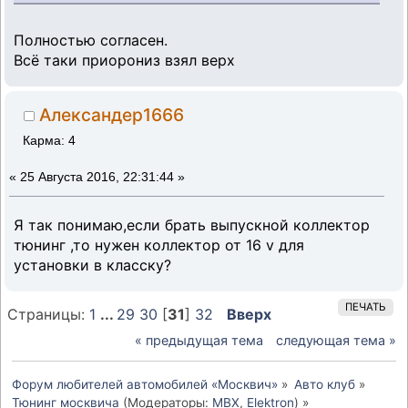
Полностью согласен.
Всё таки приорониз взял верх
Александер1666
Карма: 4
«
25 Августа 2016, 22:31:44 »
Я так понимаю,если брать выпускной коллектор
тюнинг ,то нужен коллектор от 16 v для
установки в класску?
ПЕЧАТЬ
Страницы:
1
...
29
30
[
31
]
32
Вверх
« предыдущая тема
следующая тема »
Форум любителей автомобилей «Москвич»
»
Авто клуб
»
Тюнинг москвича
(Модераторы:
MBX
,
Elektron
) »