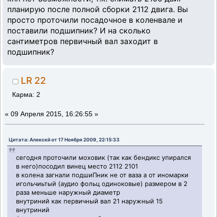
планирую после полной сборки 2112 двига. Вы
просто проточили посадочное в коленвале и
поставили подшипник? И на сколько
сантиметров первичный вал заходит в
подшипник?
LR 22
Карма: 2
«
09 Апреля 2015, 16:26:55 »
Цитата: Алекскй от 17 Ноября 2009, 22:15:33
сегодня проточили моховик (так как бендикс упирался
в него)посодил винец место 2112 2101
в колена загнали подшиПник не от ваза а от иномарки
игольчиьтый (аудио фольц одиноковые) размером в 2
раза меньше наружный диаметр
внутриний как первичный вал 21 наружный 15
внутриний