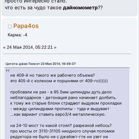
просто интересно стало.
что есть за чудо такое
дайномометр
??
Papa4os
Карма: -4
«
24 Мая 2014, 05:22:21 »
Цитата: джин Тони от 23 Мая 2014, 16:49:37
не 409-й но такого же рабочего объема?
это 405-й с коленом и поршнями от 409-го))))))
пробовали не раз - в 95.5мм цилиндры дуть дело
неблагодарное - детонация рано начинает долбить.
к тому же старые блоки страдают выдувом прокладки
- между цилиндрами пропилы - туда и выдувает
...как вариант ставить евро3/4 металлическую.
на 24-10 мост то какой стоял? разрезной небось?
про мосты от 3110-31105 ниодного случая поломки
редуктора не было ни с джэйзет-гте ни узет ни