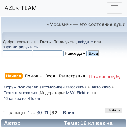
AZLK-TEAM
«Москвич» — это состояние души
Добро пожаловать,
Гость
. Пожалуйста,
войдите
или
зарегистрируйтесь
.
Начало
Помощь
Вход
Регистрация
Помочь клубу
Форум любителей автомобилей «Москвич»
»
Авто клуб
»
Тюнинг москвича
(Модераторы:
MBX
,
Elektron
) »
16 кл ваз на 41свят
ПЕЧАТЬ
Страницы:
1
...
30
31
[
32
]
Вниз
Автор
Тема: 16 кл ваз на