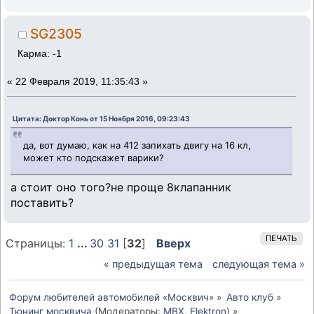
SG2305
Карма: -1
«
22 Февраля 2019, 11:35:43 »
Цитата: Доктор Конь от 15 Ноября 2016, 09:23:43
да, вот думаю, как на 412 запихать двигу на 16 кл,
может кто подскажет варики?
а стоит оно того?не проще 8клапанник
поставить?
ПЕЧАТЬ
Страницы:
1
...
30
31
[
32
]
Вверх
« предыдущая тема
следующая тема »
Форум любителей автомобилей «Москвич»
»
Авто клуб
»
Тюнинг москвича
(Модераторы:
MBX
,
Elektron
) »