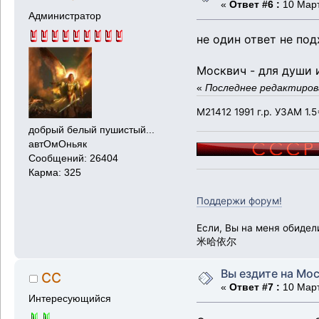
«
Ответ #6 :
10 Март
Администратор
не один ответ не под
Москвич - для души 
«
Последнее редактирова
М21412 1991 г.р. УЗАМ 1.5
добрый белый пушистый...
автОмОньяк
Сообщений: 26404
Карма: 325
Поддержи форум!
Если, Вы на меня обидел
米哈依尔
Вы ездите на Мос
СС
«
Ответ #7 :
10 Март
Интересующийся