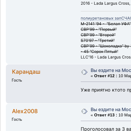
2016 - Lada Largus Cross
полиуретановых запСЧА
М-2141 '94 - "Белая УФА"
СВР'99 - "Первый"
СВР'99 - "Второй"
S70'97 - "Третий"
СВР'99 - "Шоколадка" by
- 45 "Сорок Пятый"
LLC'16 - Lada Largus Cros
Вы ездите на Мос
Карандаш
«
Ответ #12 :
10 Мар
Гость
Уже приятно ктото п
Вы ездите на Мос
Alex2008
«
Ответ #13 :
10 Мар
Гость
Проголосовал за 3 ва