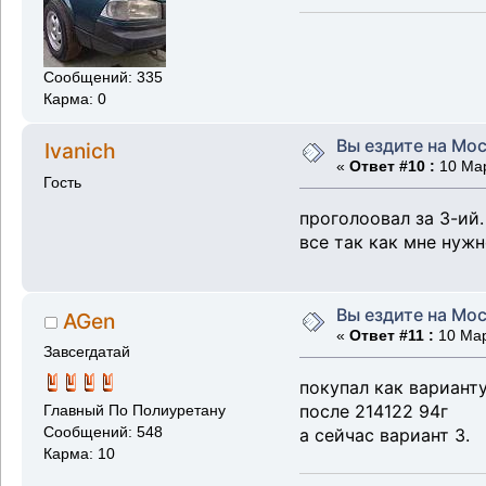
Сообщений: 335
Карма: 0
Вы ездите на Мос
Ivanich
«
Ответ #10 :
10 Мар
Гость
проголоовал за 3-ий.
все так как мне нужн
Вы ездите на Мос
AGen
«
Ответ #11 :
10 Мар
Завсегдатай
покупал как варианту
после 214122 94г
Главный По Полиуретану
Сообщений: 548
а сейчас вариант 3.
Карма: 10