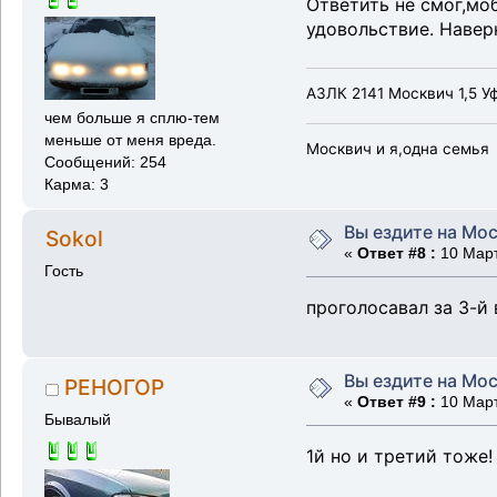
Ответить не смог,мо
удовольствие. Навер
АЗЛК 2141 Москвич 1,5 У
чем больше я сплю-тем
меньше от меня вреда.
Москвич и я,одна семья
Сообщений: 254
Карма: 3
Вы ездите на Мос
Sokol
«
Ответ #8 :
10 Март
Гость
проголосавал за 3-й
Вы ездите на Мос
РЕНОГОР
«
Ответ #9 :
10 Март
Бывалый
1й но и третий тоже!