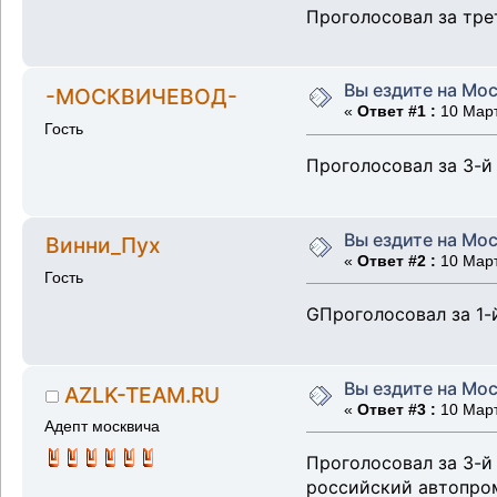
Проголосовал за тре
Вы ездите на Мос
-МОСКВИЧЕВОД-
«
Ответ #1 :
10 Март
Гость
Проголосовал за 3-й
Вы ездите на Мос
Винни_Пух
«
Ответ #2 :
10 Март
Гость
GПроголосовал за 1-й
Вы ездите на Мос
AZLK-TEAM.RU
«
Ответ #3 :
10 Март
Адепт москвича
Проголосовал за 3-й
российский автопро