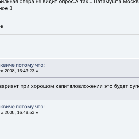
бильная опера не видит опрос.А так... Патамушта Моск
ное 3
фа
квиче потому что:
а 2008, 16:43:23 »
 вариант при хорошом капиталовложении это будет су
квиче потому что:
а 2008, 16:48:53 »