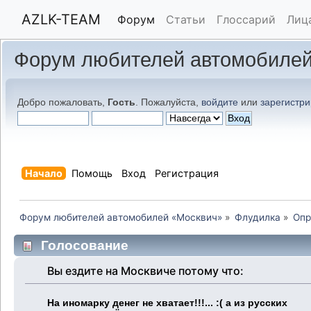
AZLK-TEAM
Форум
Статьи
Глоссарий
Лиц
Форум любителей автомобилей
Добро пожаловать,
Гость
. Пожалуйста,
войдите
или
зарегистри
Начало
Помощь
Вход
Регистрация
Форум любителей автомобилей «Москвич»
»
Флудилка
»
Опр
Голосование
Вы ездите на Москвиче потому что:
На иномарку денег не хватает!!!... :( а из русских