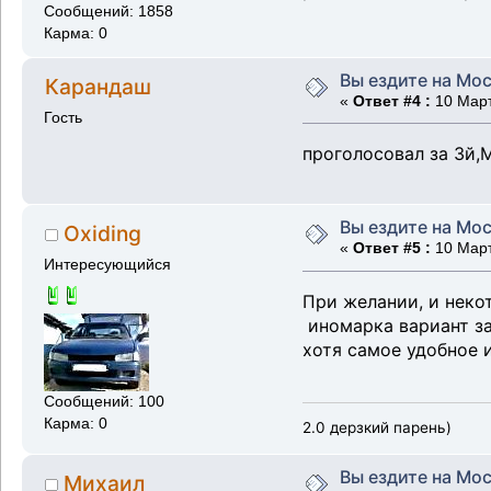
Сообщений: 1858
Карма: 0
Вы ездите на Мос
Карандаш
«
Ответ #4 :
10 Март
Гость
проголосовал за 3й,
Вы ездите на Мос
Oxiding
«
Ответ #5 :
10 Март
Интересующийся
При желании, и неко
иномарка вариант за
хотя самое удобное и
Сообщений: 100
Карма: 0
2.0 дерзкий парень)
Вы ездите на Мос
Михаил