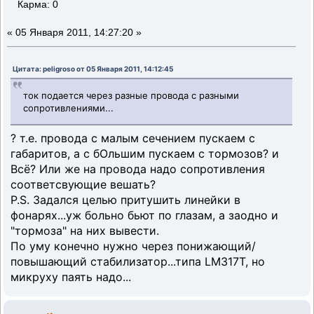
Карма: 0
«
05 Января 2011, 14:27:20 »
Цитата: peligroso от 05 Января 2011, 14:12:45
ток подается через разные провода с разными
сопротивлениями...
? т.е. провода с малым сечением пускаем с
габаритов, а с бОльшим пускаем с тормозов? и
Всё? Или же на провода надо сопротивления
соответсвующие вешать?
P.S. Задался целью притушить линейки в
фонарях...уж больно бьют по глазам, а заодно и
"тормоза" на них вывести.
По уму конечно нужно через понижающий/
повышающий стабилизатор...типа LM317T, но
микруху паять надо...