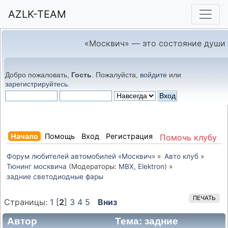
AZLK-TEAM
«Москвич» — это состояние души
Добро пожаловать,
Гость
. Пожалуйста,
войдите
или
зарегистрируйтесь
.
Начало
Помощь
Вход
Регистрация
Помочь клубу
Форум любителей автомобилей «Москвич»
»
Авто клуб
»
Тюнинг москвича
(Модераторы:
MBX
,
Elektron
) »
задние светодиодные фары
ПЕЧАТЬ
Страницы:
1
[
2
]
3
4
5
Вниз
Автор
Тема: задние