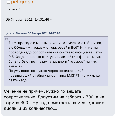
peligroso
Карма: 3
«
05 Января 2011, 14:31:46 »
Цитата: Tosse от 05 Января 2011, 14:27:20
? т.е. провода с малым сечением пускаем с габаритов,
а с бОльшим пускаем с тормозов? и Всё? Или же на
провода надо сопротивления соответсвующие вешать?
P.S. Задался целью притушить линейки в фонарях...уж
больно бьют по глазам, а заодно и "тормоза" на них
вывести.
По уму конечно нужно через понижающий/
повышающий стабилизатор...типа LM317T, но микруху
паять надо...
Сечение не причем, нужно по вешать
сопротивление. Допустим на габариты 700, а на
тормоз 300... Ну надо смотреть на месте, какие
диоды и их количество....