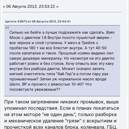
«
06 Августа 2013, 23:53:22 »
Цитата: SVA73 от 06 Августа 2013, 23:44:31
Сильно не бейте а лучше подскажите как сделать. Взял
Мосю с двиглом 1.8 Внутри поосто пушистый зверек -
все черное и слой гуталина. У менч в Трейле с
пробегом 180 т км все блестит внутри. А тут 40-50
после капиталки и такое. Прошлый хозяин видимо лил
самую дешевую минералку. Но несмотря на это двигло
работает ровно и без стуков. Хочу отмыть всю эту каку
внутри без разбора двигла. Может сначало залить
мягкий очиститель типа "Хай Гир"а а потом пару раз
промывочным? Затем уж нормальное масло вроде
Шелл, ВР и прочего с вязкостью 10-40? Что
посоветуете уважаемые??
При таком загрязнении никаких промывок, выше
упоминал последствия. Если в планах покататься
на этом моторе "не один день", только разборка
и механическое удаление "грязи" с вскрытием и
прочисткой всех каналов блока, коленвала, ГБЦ.