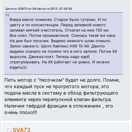
Цитата: SVA73 от 08 Августа 2013, 07:29:54
Вчера масло поменял. Старое было гуталин. И по
цвету и по консистенции. Перед заливкой нового
заливал мягкий очиститель. Откатал на нем 150 км.
Все слил. Потом промывочное. Слилась такая же кака.
На дне был песочек. Видимо немного шлак отмыло.
Залил свежего. Шелл Хайликс НХ6 10-40. Двигло
видимо сначало не поняло что в него залили. Потом ХХ
выросли. Движка поет. Теперь надо карб
отрегулировать. На ХХ работает не ровно. И можно
ездить)))
Петь мотор с "песочком" будет не долго. Помни,
что каждый пуск не прогретого мотора, это
подача масла в систему в обход фильтрующего
элемента через перепускной клапан фильтра.
Наличие твёрдой фракции в отложениях , это
очень плохо!!!
SVA73