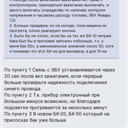
контроллером, приходиться зажигание выключать и
заного включать (определяю по наличию контроля
напряжения и часовому расходу топлива, ЭБУ Январь
7.2)
2. Больше придирка, но на холоде, пока машина не
прогрета, плохо реагируют кнопки.
3. Было бы не плохо, если бы на тех же БК-10 литраж
бака был бы в програме заложен побольше, т.к. у
меня бак 55л, а максимальное значение около 50, хотя
я понимаю что этот БК не для москвича, а для 10-ки
По пункту 1 Связь с ЭБУ устанавливается через
20 сек после вкл зажигания, если перерыв
больше проверьте надежность подключения
синего провода.
По пункту 2 Т.к. прибор электронный при
большом минусе возможно, но благодаря
подсветке прогревается за несколько минут
По пункту 3 В новом БК-20, БК-50 который на
присосках бак уже больше