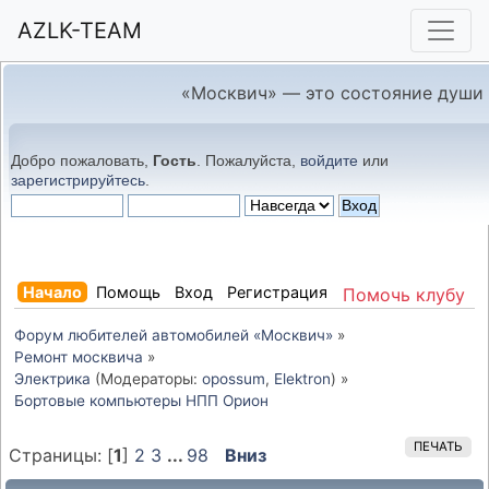
AZLK-TEAM
«Москвич» — это состояние души
Добро пожаловать,
Гость
. Пожалуйста,
войдите
или
зарегистрируйтесь
.
Начало
Помощь
Вход
Регистрация
Помочь клубу
Форум любителей автомобилей «Москвич»
»
Ремонт москвича
»
Электрика
(Модераторы:
opossum
,
Elektron
) »
Бортовые компьютеры НПП Орион
ПЕЧАТЬ
Страницы: [
1
]
2
3
...
98
Вниз