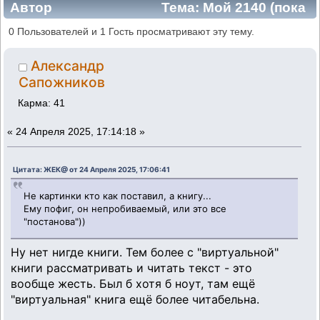
Автор
Тема: Мой 2140 (пока
всё ещё НЕ ездит) (Прочитано 994280 раз)
0 Пользователей и 1 Гость просматривают эту тему.
Александр
Сапожников
Карма: 41
«
24 Апреля 2025, 17:14:18 »
Цитата: ЖЕК@ от 24 Апреля 2025, 17:06:41
Не картинки кто как поставил, а книгу...
Ему пофиг, он непробиваемый, или это все
"постанова"))
Ну нет нигде книги. Тем более с "виртуальной"
книги рассматривать и читать текст - это
вообще жесть. Был б хотя б ноут, там ещё
"виртуальная" книга ещё более читабельна.