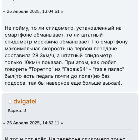
«
26 Апреля 2025, 13:04:51 »
Не пойму, то ли спидометр, установленный на
смартфоне обманывает, то ли штатный
спидометр москвича обманывает. По смартфону
максимальная скорость на первой передаче
составила 28.3км/ч, а штатный спидометр
только 10км/ч показал. При этом, как любит
говорить "Торетто" из "Гараж54" - "газ в палас"
был(то есть педаль почти до пола)(но без
подсоса, так бы наверное ещё больше выжал).
dvigatel
Карма: 8
«
26 Апреля 2025, 14:32:11 »
И тот и тот врёт. На телефоне спидометр точно