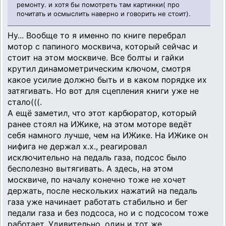
ремонту. и хотя бы помотреть там картинки( про
почитать и осмыслить наверно и говорить не стоит).
Ну... Вообще то я именно по книге перебрал
мотор с папиного москвича, который сейчас и
стоит на этом москвиче. Все болты и гайки
крутил динамометрическим ключом, смотря
какое усилие должно быть и в каком порядке их
затягивать. Но вот для сцепления книги уже не
стало(((.
А ещё заметил, что этот карбюратор, который
ранее стоял на ИЖике, на этом моторе ведёт
себя намного лучше, чем на ИЖике. На ИЖике он
нифига не держал х.х., реагировал
исключительно на педаль газа, подсос было
бесполезно вытягивать. А здесь, на этом
москвиче, по началу конечно тоже не хочет
держать, после нескольких нажатий на педаль
газа уже начинает работать стабильно и бег
педали газа и без подсоса, но и с подсосом тоже
работает. Удивительно, один и тот же