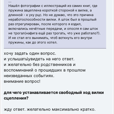
...
Нашёл фотографии с иллюстраций из самих книг, где
пружина зацеплена короткой стороной к вилке, а
длинной - к уху рцс. Но не думаю, что это причина
неработоспособности вилки. А шток был в прошлый
раз отрегулирован, после которого я ездил,
включались нечётные передачи, и опосля я сам шток
не трогал(нафига ещё раз трогать, что уже работало?).
И не стал его вынимать, чтоб воткнуть его внутри
пружины, как до этого хотел.
хочу задать один вопрос.
и услышать\увидеть на него ответ.
и желательно без родственников и
воспоминаний о прошедших в прошлом
неизведанных событиях.
внимание вопрос!
для чего устанавливается свободный ход вилки
сцепления?
жду ответ. желательно максимально кратко.