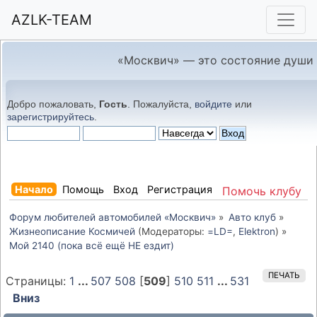
AZLK-TEAM
«Москвич» — это состояние души
Добро пожаловать,
Гость
. Пожалуйста,
войдите
или
зарегистрируйтесь
.
Начало
Помощь
Вход
Регистрация
Помочь клубу
Форум любителей автомобилей «Москвич»
»
Авто клуб
»
Жизнеописание Космичей
(Модераторы:
=LD=
,
Elektron
) »
Мой 2140 (пока всё ещё НЕ ездит)
ПЕЧАТЬ
Страницы:
1
...
507
508
[
509
]
510
511
...
531
Вниз