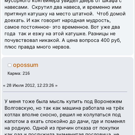
мусорного контейнера увидел дверь от шкафа с
навесами. Скрутил два навеса, и временно ими
притянул катушку на место штатной. Чтоб домой
доехать. И как говорит народная мудрость,
самое постоянное- это временное. Вот уже два
года так и езжу на этой катушке. Разницы не
почувствовал никакой. А цена вопроса 400 руб,
плюс правда много нервов.
opossum
Карма: 216
«
28 Июля 2012, 12:23:26 »
У меня тоже была мысль купить под Воронежем
Волговскую, но так как машина работала на трёх
котлах вполне сносно, решил не колупаться под
капотом а ехать спокойно до дачи, где и поменял
на родную. Одной из причин отказа от покупки
как раз и послужила знаменитая пословица, не