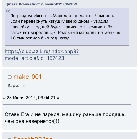
Цитата: Golovastik от 28 Июля 2012, 01:43:59
Под видом МагнеттиМарелли продается Чемпион.
Если перевернуть катушку вверх дном - увидим
наклейку - под ней будет написано - Чемпион. Вот
такой вот марелли...;-) Реальный марелли не меньше
1.8 тык рупиев был год назад
https://club.azlk.ru/index.php3?
mode=article&id=157423
makc_001
Карма: 5
«
28 Июля 2012, 09:04:21 »
Ставь Era и не парься, машину раньше продашь,
чем она навернется)))