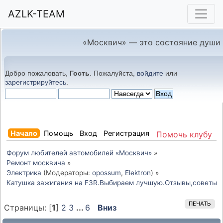
AZLK-TEAM
«Москвич» — это состояние души
Добро пожаловать,
Гость
. Пожалуйста,
войдите
или
зарегистрируйтесь
.
Начало
Помощь
Вход
Регистрация
Помочь клубу
Форум любителей автомобилей «Москвич»
»
Ремонт москвича
»
Электрика
(Модераторы:
opossum
,
Elektron
) »
Катушка зажигания на F3R.Выбираем лучшую.Отзывы,советы,
ПЕЧАТЬ
Страницы: [
1
]
2
3
...
6
Вниз