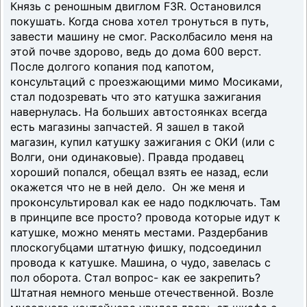
Князь с реношным двиглом F3R. Остановился
покушать. Когда снова хотел тронуться в путь,
завести машину не смог. Расколбасило меня на
этой почве здорово, ведь до дома 600 верст.
После долгого копания под капотом,
консультаций с проезжающими мимо Мосиками,
стал подозревать что это катушка зажигания
навернулась. На больших автостоянках всегда
есть магазины запчастей. Я зашел в такой
магазин, купил катушку зажигания с ОКИ (или с
Волги, они одинаковые). Правда продавец
хороший попался, обещал взять ее назад, если
окажется что не в ней дело. Он же меня и
проконсультировал как ее надо подключать. Там
в принципе все просто? провода которые идут к
катушке, можно менять местами. Раздербанив
плоскогубцами штатную фишку, подсоединил
провода к катушке. Машина, о чудо, завелась с
пол оборота. Стал вопрос- как ее закрепить?
Штатная немного меньше отечественной. Возле