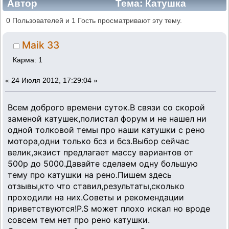
Автор
Тема: Катушка
зажигания на F3R.Выбираем
0 Пользователей и 1 Гость просматривают эту тему.
лучшую.Отзывы,советы,рекомендации.
Maik 33
(Прочитано 48689 раз)
Карма: 1
«
24 Июля 2012, 17:29:04 »
Всем доброго времени суток.В связи со скорой
заменой катушек,полистал форум и не нашел ни
одной толковой темы про наши катушки с рено
мотора,одни только бсз и бсз.Выбор сейчас
велик,экзист предлагает массу вариантов от
500р до 5000.Давайте сделаем одну большую
тему про катушки на рено.Пишем здесь
отзывы,кто что ставил,результаты,сколько
проходили на них.Советы и рекомендации
приветствуются!P.S может плохо искал но вроде
совсем тем нет про рено катушки.