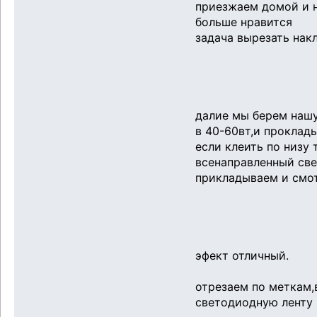
приезжаем домой и н
больше нравится
задача вырезать нак
далие мы берем наш
в 40-60вт,и проклад
если клеить по низу
всенаправленный све
прикладываем и смот
эфект отличный.
отрезаем по меткам,
светодиодную ленту к