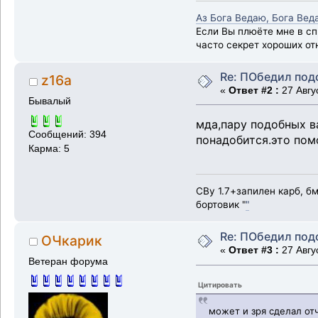
Аз Бога Ведаю, Бога Вед
Если Вы плюёте мне в сп
часто секрет хороших от
Re: ПОбедил под
z16a
«
Ответ #2 :
27 Авгус
Бывалый
мда,пару подобных ва
Сообщений: 394
понадобится.это пом
Карма: 5
СВу 1.7+запилен карб, б
бортовик "
"
Re: ПОбедил под
ОЧкарик
«
Ответ #3 :
27 Авгус
Ветеран форума
Цитировать
может и зря сделал от