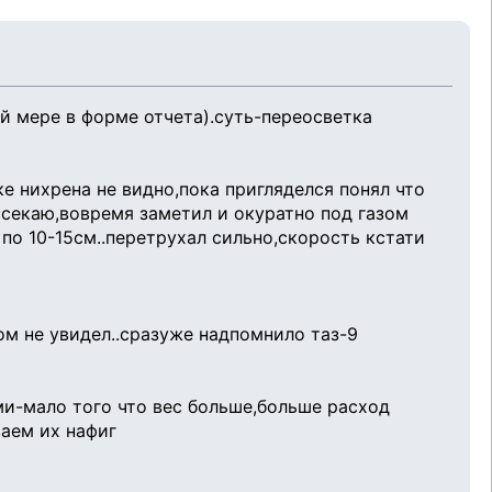
ей мере в форме отчета).суть-переосветка
е нихрена не видно,пока пригляделся понял что
ассекаю,вовремя заметил и окуратно под газом
по 10-15см..перетрухал сильно,скорость кстати
м не увидел..сразуже надпомнило таз-9
ми-мало того что вес больше,больше расход
ваем их нафиг