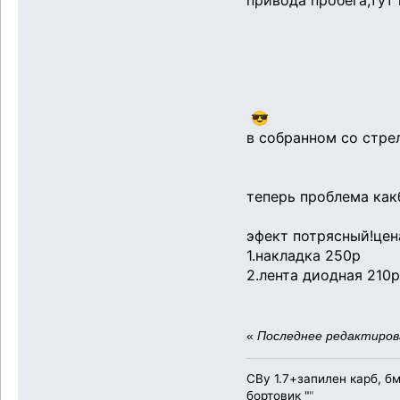
привода пробега,тут 
😎
в собранном со стре
теперь проблема как
эфект потрясный!цен
1.накладка 250р
2.лента диодная 210
«
Последнее редактирова
СВу 1.7+запилен карб, б
бортовик "
"