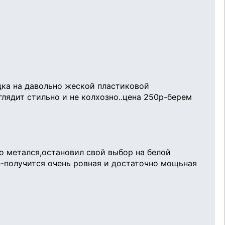
дка на давольно жеской пластиковой
лядит стильно и не колхозно..цена 250р-берем
о метался,остановил свой выбор на белой
е-получится очень ровная и достаточно мощьная