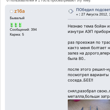
0 Пользователей и 1 Гость просматривают эту тему.
ПОбедил подсве
z16a
«
:
27 Августа 2012, 
Бывалый
Незнаю тема бойан ил
Сообщений: 394
изнутри АЭП прибор
Карма: 5
раз проезжая по тра
както меня болтает 
залез на дорого,впе
была 80..
после этого решил-ну
посмотрел варианты 
соседа..БЕЕ!!
снял,разобрал свою.
металла,больши затр