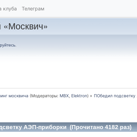
а клуба
Телеграм
 «Москвич»
руйтесь
.
инг москвича
(Модераторы:
MBX
,
Elektron
) »
ПОбедил подсветку
дсветку АЭП-приборки (Прочитано 4182 раз)