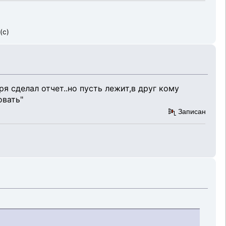
(с)
я сделал отчет..но пусть лежит,в друг кому
овать"
Записан