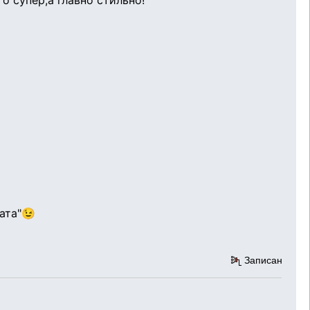
о супер,а главно стильно!
ата"😉
Записан