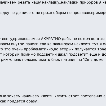
ачинаем резать нашу накладку..накладки приборов я н
ладку негде ничего не про..в общем не прозивав.пример
у ленту,припаеваемся АКУРАТНО дабы не пожеч контак
ываем внутри панели так ка планируем наклеить.тут я о
 то это очень проблематично,во вторых получается точ
т который помимо подсветки шкал подсветит еще и до
рим-очень полезно иметь блок питания на 12в в доме.
выключаем,начинаем клеить.клеить стоит постепенно а
ак придется сразу..