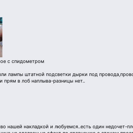
ное с спидометром
яли лампы штатной подсветки дырки под провода,прово
и прям в лоб наплыва-разницы нет..
во нашей накладкой и любуемся..есть один недочет-пло