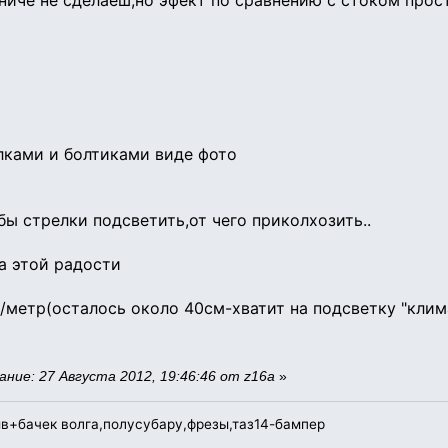
ниче не сделаеш,но эфект по сравнению с стоком прост
лками и болтиками виде фото
бы стрелки подсветить,от чего приколхозить..
а этой радости
р/метр(осталось около 40см-хватит на подсветку "клим
ние: 27 Августа 2012, 19:46:46 от z16a
»
мв+бачек волга,полусубару,фрезы,таз14-бампер