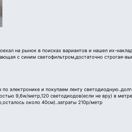
оехал на рынок в поисках вариантов и нашел их-накла
ающая с синим светофильтром,достаточно строгая-выг
н по электронике и покупаем ленту светодиодную..долг
остью 9,6w/метр,120 светодиодов(если не вру) в метр
р,осталось около 40см)..затраты 210р/метр