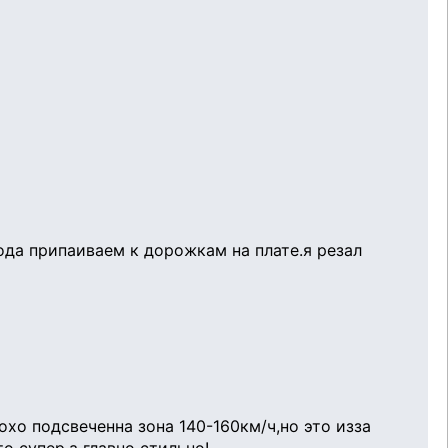
да припаиваем к дорожкам на плате.я резал
хо подсвеченна зона 140-160км/ч,но это изза