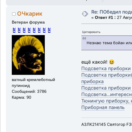
Re: ПОбедил под
ОЧкарик
«
Ответ #1 :
27 Авгус
Ветеран форума
Цитировать
Незнаю тема бойан ил
ещё какой! 😆
Подсветка приборки
Подсветка приборки(
ватный кремлеботный
приборка
путиноид
Подсветка приборки 
Сообщений: 3786
Подсветка...интересн
Карма: 90
Тюнингую приборку,
Приборная панель
АЗЛК214145 Святогор F3