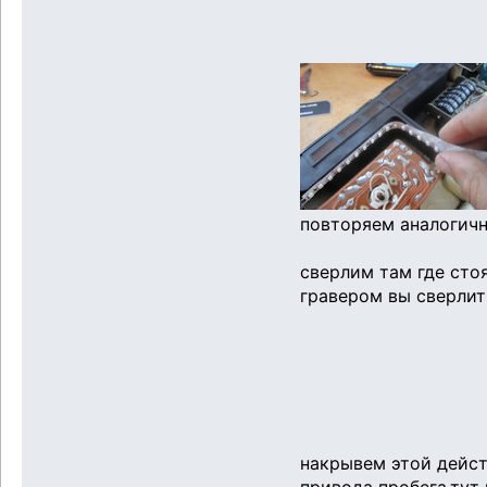
повторяем аналогич
сверлим там где сто
гравером вы сверлит
накрывем этой дейст