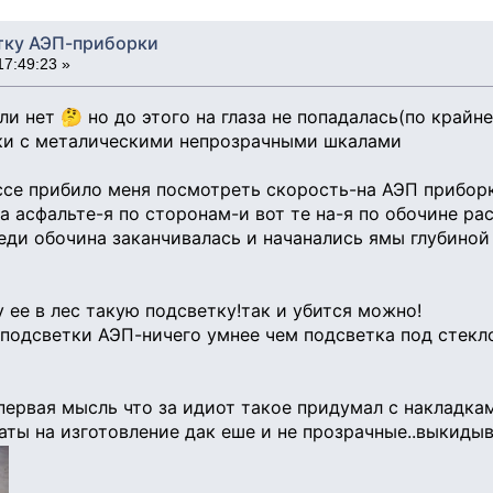
тку АЭП-приборки
17:49:23 »
и нет 🤔 но до этого на глаза не попадалась(по крайн
ки с металическими непрозрачными шкалами
ссе прибило меня посмотреть скорость-на АЭП приборк
на асфальте-я по сторонам-и вот те на-я по обочине р
реди обочина заканчивалась и начанались ямы глубиной 
 ее в лес такую подсветку!так и убится можно!
подсветки АЭП-ничего умнее чем подсветка под стекло
.первая мысль что за идиот такое придумал с накладка
аты на изготовление дак еше и не прозрачные..выкиды