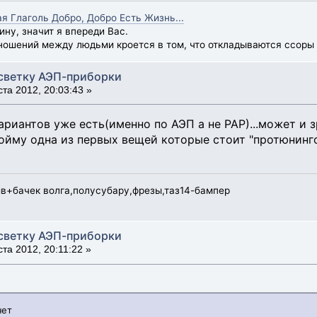
ая Глаголь Добро, Добро Есть Жизнь...
ину, значит я впереди Вас.
ношений между людьми кроется в том, что откладываются ссоры 
светку АЭП-приборки
та 2012, 20:03:43 »
риантов уже есть(именно по АЭП а не РАР)...может и зр
ойму одна из первых вещей которые стоит "протюнинг
мв+бачек волга,полусубару,фрезы,таз14-бампер
светку АЭП-приборки
та 2012, 20:11:22 »
чет