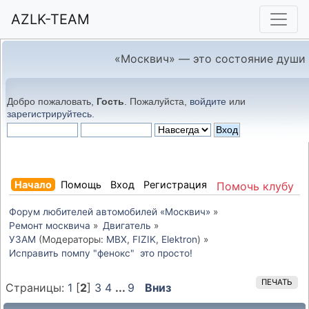
AZLK-TEAM
«Москвич» — это состояние души
Добро пожаловать,
Гость
. Пожалуйста,
войдите
или
зарегистрируйтесь
.
Начало
Помощь
Вход
Регистрация
Помочь клубу
Форум любителей автомобилей «Москвич»
»
Ремонт москвича
»
Двигатель
»
УЗАМ
(Модераторы:
MBX
,
FIZIK
,
Elektron
) »
Исправить помпу "фенокс"  это просто!
ПЕЧАТЬ
Страницы:
1
[
2
]
3
4
...
9
Вниз