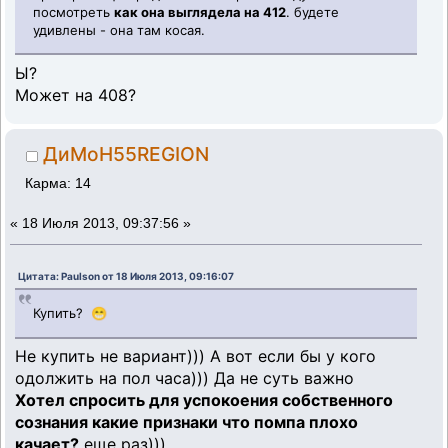
посмотреть
как она выглядела на 412
. будете
удивлены - она там косая.
Ы?
Может на 408?
ДиМоН55REGION
Карма: 14
«
18 Июля 2013, 09:37:56 »
Цитата: Paulson от 18 Июля 2013, 09:16:07
Купить? 😁
Не купить не вариант))) А вот если бы у кого
одолжить на пол часа))) Да не суть важно
Хотел спросить для успокоения собственного
сознания какие признаки что помпа плохо
качает?
еще раз)))