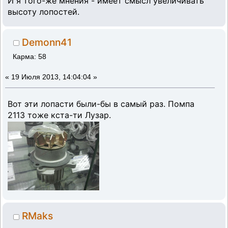
И я того-же мнения - имеет смысл увеличивать
высоту лопостей.
Demonn41
Карма: 58
«
19 Июля 2013, 14:04:04 »
Вот эти лопасти были-бы в самый раз. Помпа
2113 тоже кста-ти Лузар.
RMaks