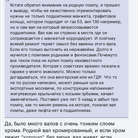
Кстати обратил внимание на родную помпу, и пришел
к выводу, чтобы ее качественно отремонтировать
нужны не только подшипники манжета, графитовое
кольцо, которое подходит от газ 53, зил 130 например,
но и сам вал на который запрессовываются
подшипники. Вал как ни странно в месте где он
соприкасается с манжетой корродирует. И поэтому
всякий ремонт теряет смысл без замены этого вала.
Если его только выточить из нержавейки. Долго я
мучился с помпами родными и феноксами.Почемуто
все текли пока не купил помпу неизвестного
производителя. Которая с советских времен лежала в
гараже у моего знакомого. Можно только
догадываться, что она венгерская или из ГДР. Что то
не по русски написано, может раньше шла на
экспортные москвичи, по конструкции напоминает
жигулевскую крыльчатка с косыми зубьями, качает
замечательно. Поставил уже лет 5 назад и забыл про
помпу, как то менял ремень на моторе, покачал вал
помпы, даже люфта нет в подшипниках.
Да, было много валов с очень тонким слоем
хрома. Родной вал хромированный, и если хром
лежит "хорошо", без зерна, вал живет, если