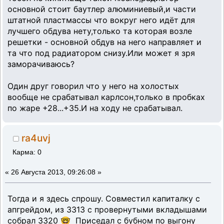
основной стоит баутлер алюминиевый,и части
штатной пластмассы что вокруг него идёт для
лучшего обдува нету,только та которая возле
решетки - основной обдув на него направляет и
та что под радиатором снизу.Или может я зря
заморачиваюсь?
Один друг говорил что у него на холостых
вообще не срабатывал карлсон,только в пробках
по жаре +28...+35.И на ходу не срабатывал.
ra4uvj
Карма: 0
«
26 Августа 2013, 09:26:08 »
Тогда и я здесь спрошу. Совместил капиталку с
апгрейдом, из 3313 с провернутыми вкладышами
собрал 3320 🤓 Приседал с бубном по выгону