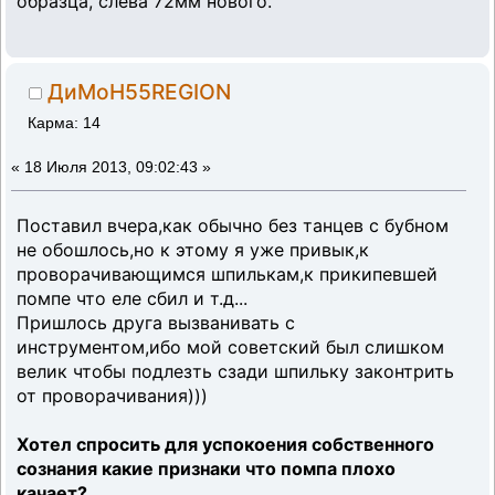
образца, слева 72мм нового.
ДиМоН55REGION
Карма: 14
«
18 Июля 2013, 09:02:43 »
Поставил вчера,как обычно без танцев с бубном
не обошлось,но к этому я уже привык,к
проворачивающимся шпилькам,к прикипевшей
помпе что еле сбил и т.д...
Пришлось друга вызванивать с
инструментом,ибо мой советский был слишком
велик чтобы подлезть сзади шпильку законтрить
от проворачивания)))
Хотел спросить для успокоения собственного
сознания какие признаки что помпа плохо
качает?