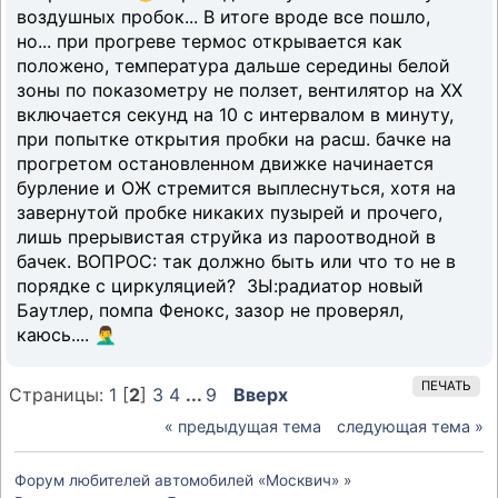
воздушных пробок... В итоге вроде все пошло,
но... при прогреве термос открывается как
положено, температура дальше середины белой
зоны по показометру не ползет, вентилятор на ХХ
включается секунд на 10 с интервалом в минуту,
при попытке открытия пробки на расш. бачке на
прогретом остановленном движке начинается
бурление и ОЖ стремится выплеснуться, хотя на
завернутой пробке никаких пузырей и прочего,
лишь прерывистая струйка из пароотводной в
бачек. ВОПРОС: так должно быть или что то не в
порядке с циркуляцией? ЗЫ:радиатор новый
Баутлер, помпа Фенокс, зазор не проверял,
каюсь.... 🤦‍♂️
ПЕЧАТЬ
Страницы:
1
[
2
]
3
4
...
9
Вверх
« предыдущая тема
следующая тема »
Форум любителей автомобилей «Москвич»
»