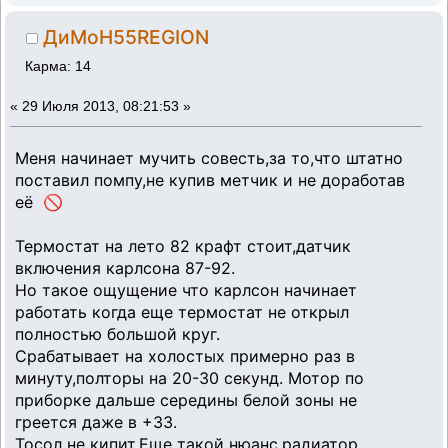
ДиМоН55REGION
Карма: 14
«
29 Июля 2013, 08:21:53 »
Меня начинает мучить совесть,за то,что штатно
поставил помпу,не купив метчик и не доработав
её 🚫
Термостат на лето 82 крафт стоит,датчик
включения карлсона 87-92.
Но такое ощущение что карлсон начинает
работать когда еще термостат не открыл
полностью большой круг.
Срабатывает на холостых примерно раз в
минуту,полторы на 20-30 секунд. Мотор по
приборке дальше середины белой зоны не
греется даже в +33.
Тосол не кипит.Еще такой нюанс,радиатор