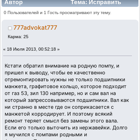
Автор
Тема: Исправить
помпу "фенокс" это просто! (Прочитано
0 Пользователей и 1 Гость просматривают эту тему.
78581 раз)
777advokat777
Карма: 25
«
18 Июля 2013, 00:52:18 »
Кстати обратил внимание на родную помпу, и
пришел к выводу, чтобы ее качественно
отремонтировать нужны не только подшипники
манжета, графитовое кольцо, которое подходит
от газ 53, зил 130 например, но и сам вал на
который запрессовываются подшипники. Вал как
ни странно в месте где он соприкасается с
манжетой корродирует. И поэтому всякий
ремонт теряет смысл без замены этого вала.
Если его только выточить из нержавейки. Долго
я мучился с помпами родными и