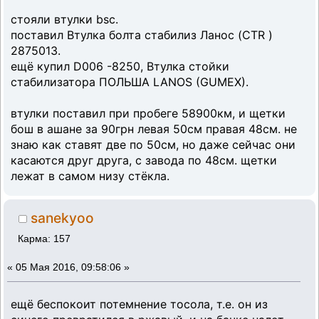
стояли втулки bsc.
поставил Втулка болта стабилиз Ланос (CTR )
2875013.
ещё купил D006 -8250, Втулка стойки
стабилизатора ПОЛЬША LANOS (GUMEX).
втулки поставил при пробеге 58900км, и щетки
бош в ашане за 90грн левая 50см правая 48см. не
знаю как ставят две по 50см, но даже сейчас они
касаются друг друга, с завода по 48см. щетки
лежат в самом низу стёкла.
sanekyoo
Карма: 157
«
05 Мая 2016, 09:58:06 »
ещё беспокоит потемнение тосола, т.е. он из