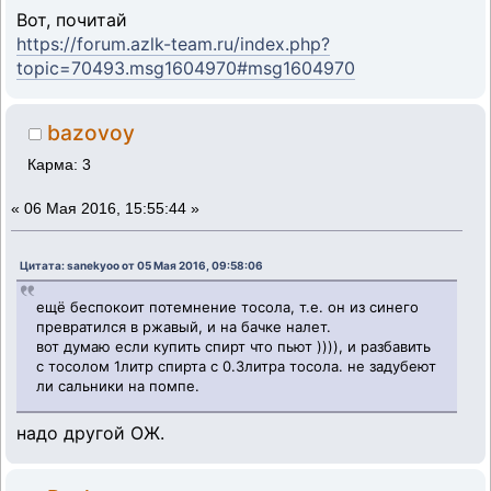
Вот, почитай
https://forum.azlk-team.ru/index.php?
topic=70493.msg1604970#msg1604970
bazovoy
Карма: 3
«
06 Мая 2016, 15:55:44 »
Цитата: sanekyoo от 05 Мая 2016, 09:58:06
ещё беспокоит потемнение тосола, т.е. он из синего
превратился в ржавый, и на бачке налет.
вот думаю если купить спирт что пьют )))), и разбавить
с тосолом 1литр спирта с 0.3литра тосола. не задубеют
ли сальники на помпе.
надо другой ОЖ.