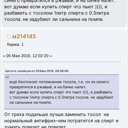
синего превратился в ржавый, и на бачке налет.
вот думаю если купить спирт что пьют )))), и
разбавить с тосолом 1литр спирта с 0.3литра
тосола. не задубеют ли сальники на помпе.
м214145
Карма: 1
«
05 Мая 2016, 12:02:20 »
Цитата: sanekyoo от 05 Мая 2016, 09:58:06
ещё беспокоит потемнение тосола, т.е. он из синего
превратился в ржавый, и на бачке налет.
вот думаю если купить спирт что пьют )))), и разбавить
с тосолом 1литр спирта с 0.3литра тосола. не задубеют
ли сальники на помпе.
От греха подальше лучше заменить тосол на
нормальный антифриз-чем потратится на спирт и
думать повезет не повезет