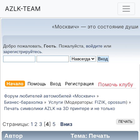
AZLK-TEAM
«Москвич» — это состояние души
Добро пожаловать,
Гость
. Пожалуйста,
войдите
или
зарегистрируйтесь
.
Начало
Помощь
Вход
Регистрация
Помочь клубу
Форум любителей автомобилей «Москвич»
»
Бизнес-барахолка
»
Услуги
(Модераторы:
FIZIK
,
opossum
) »
Печать символики AZLK на 3D принтере и не только
ПЕЧАТЬ
Страницы:
1
2
3
[
4
]
5
Вниз
Автор
Тема: Печать