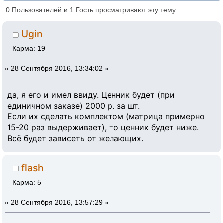
символики AZLK на 3D принтере и не
0 Пользователей и 1 Гость просматривают эту тему.
только (Прочитано 35083 раз)
Ugin
Карма: 19
«
28 Сентября 2016, 13:34:02 »
да, я его и имел ввиду. Ценник будет (при
единичном заказе) 2000 р. за шт.
Если их сделать комплектом (матрица примерно
15-20 раз выдерживает), то ценник будет ниже.
Всё будет зависеть от желающих.
flash
Карма: 5
«
28 Сентября 2016, 13:57:29 »