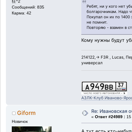
狂^2
Ребят, ни у кого нет у
Сообщений: 835
болгарочникам. Надо ч
Карма: 42
Покупал он их по 1400 
не помнит.
Повторяю - взамен в с
Кому нужны будут уб
214122,-> F3R , Lucas, П
универсал
АЗЛК-Клуб Иваново-Яро
Re: Ивановская 
Giform
«
Ответ #24989 :
15 
Новичок
А тут есть кто-нибу