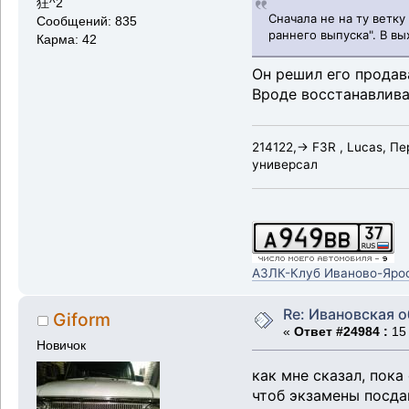
狂^2
Сначала не на ту ветку
Сообщений: 835
раннего выпуска". В в
Карма: 42
Он решил его продав
Вроде восстанавлива
214122,-> F3R , Lucas, П
универсал
АЗЛК-Клуб Иваново-Яро
Re: Ивановская 
Giform
«
Ответ #24984 :
15 
Новичок
как мне сказал, пока
чтоб экзамены посдав