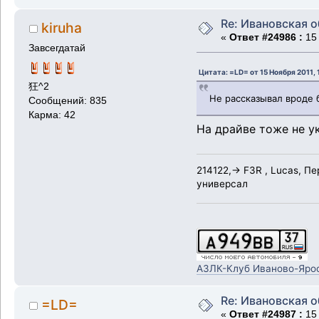
Re: Ивановская 
kiruha
«
Ответ #24986 :
15 
Завсегдатай
Цитата: =LD= от 15 Ноября 2011, 
狂^2
Не рассказывал вроде 
Сообщений: 835
Карма: 42
На драйве тоже не у
214122,-> F3R , Lucas, П
универсал
АЗЛК-Клуб Иваново-Яро
Re: Ивановская 
=LD=
«
Ответ #24987 :
15 