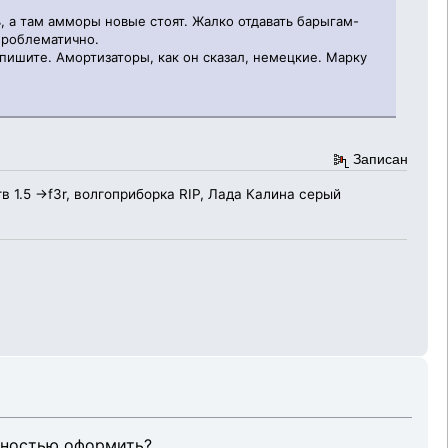
ь, а там амморы новые стоят. Жалко отдавать барыгам-
 проблематично.
- пишите. Амортизаторы, как он сказал, немецкие. Марку
Записан
гв 1.5 ->f3r, волгоприборка RIP, Лада Калина серый
олностью оформить?