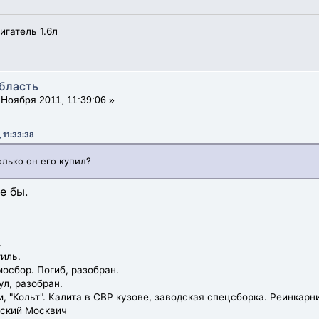
игатель 1.6л
область
Ноября 2011, 11:39:06 »
, 11:33:38
колько он его купил?
е бы.
.
тиль.
амосбор. Погиб, разобран.
мул, разобран.
ум, "Кольт". Калита в СВР кузове, заводская спецсборка. Реинка
едский Москвич