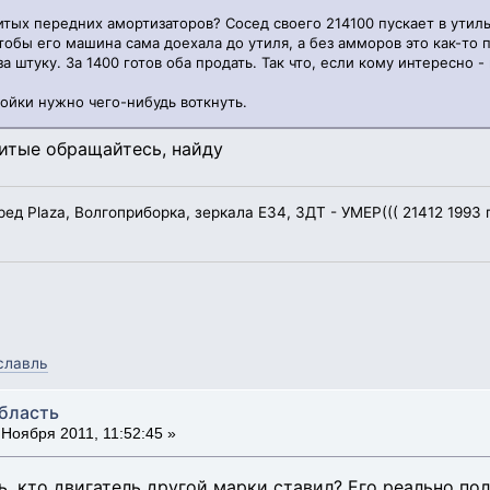
битых передних амортизаторов? Сосед своего 214100 пускает в утил
тобы его машина сама доехала до утиля, а без амморов это как-то
за штуку. За 1400 готов оба продать. Так что, если кому интересно 
тойки нужно чего-нибудь воткнуть.
итые обращайтесь, найду
еред Plaza, Волгоприборка, зеркала Е34, ЗДТ - УМЕР((( 21412 1993 
славль
область
Ноября 2011, 11:52:45 »
дь, кто двигатель другой марки ставил? Его реально п