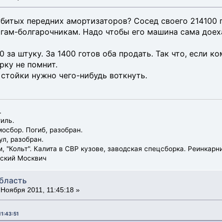
 убитых передних амортизаторов? Сосед своего 214100 
гам-болгарочникам. Надо чтобы его машина сама доеха
0 за штуку. За 1400 готов оба продать. Так что, если к
рку не помнит.
 стойки нужно чего-нибудь воткнуть.
.
тиль.
амосбор. Погиб, разобран.
мул, разобран.
ум, "Кольт". Калита в СВР кузове, заводская спецсборка. Реинка
едский Москвич
область
Ноября 2011, 11:45:18 »
11:43:51