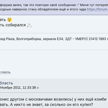
 форума залез, так что повторю своё сообщение :" Меня тут потеря
ыходные наверное стану обладателем ещё и этого чуда
https://forum
ать 😲
ть собирался 🚬
еред Plaza, Волгоприборка, зеркала Е34, ЗДТ - УМЕР((( 21412 1993 
славль
область
Ноября 2011, 11:33:38 »
 онис другом с москвичами возились( у них ещё комби 
ать. А никто не знает, за сколько он его купил?