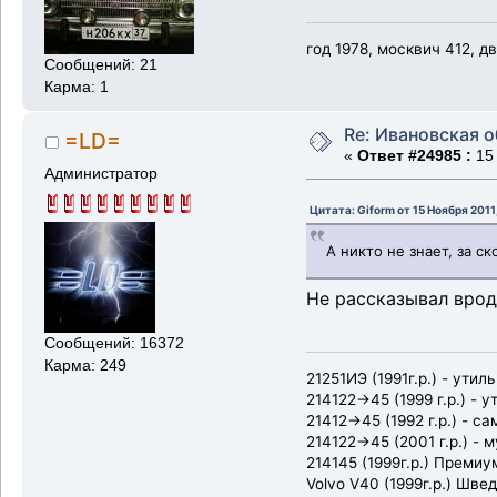
год 1978, москвич 412, дв
Сообщений: 21
Карма: 1
Re: Ивановская 
=LD=
«
Ответ #24985 :
15 
Администратор
Цитата: Giform от 15 Ноября 2011
А никто не знает, за с
Не рассказывал врод
Сообщений: 16372
Карма: 249
21251ИЭ (1991г.р.) - утиль
214122->45 (1999 г.р.) - у
21412->45 (1992 г.р.) - с
214122->45 (2001 г.р.) - 
214145 (1999г.р.) Преми
Volvo V40 (1999г.р.) Шв