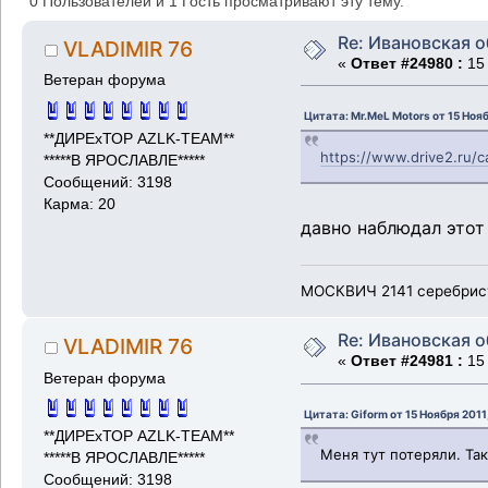
0 Пользователей и 1 Гость просматривают эту тему.
Re: Ивановская 
VLADIMIR 76
«
Ответ #24980 :
15 
Ветеран форума
Цитата: Mr.MeL Motors от 15 Нояб
**ДИРЕхТОР AZLK-TEAM**
https://www.drive2.ru/
*****В ЯРОСЛАВЛЕ*****
Сообщений: 3198
Карма: 20
давно наблюдал этот 
МОСКВИЧ 2141 серебристы
Re: Ивановская 
VLADIMIR 76
«
Ответ #24981 :
15 
Ветеран форума
Цитата: Giform от 15 Ноября 2011,
**ДИРЕхТОР AZLK-TEAM**
Меня тут потеряли. Та
*****В ЯРОСЛАВЛЕ*****
Сообщений: 3198