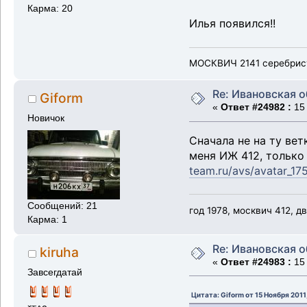
Карма: 20
Илья появился!!
МОСКВИЧ 2141 серебристы
Re: Ивановская 
Giform
«
Ответ #24982 :
15 
Новичок
Сначала не на ту вет
меня ИЖ 412, только
team.ru/avs/avatar_1
Сообщений: 21
год 1978, москвич 412, дв
Карма: 1
Re: Ивановская 
kiruha
«
Ответ #24983 :
15 
Завсегдатай
Цитата: Giform от 15 Ноября 2011,