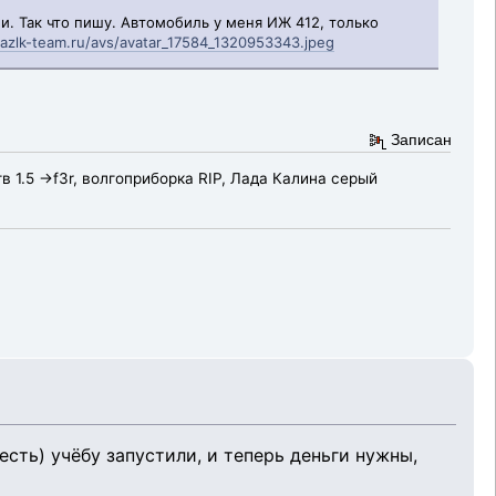
ли. Так что пишу. Автомобиль у меня ИЖ 412, только
.azlk-team.ru/avs/avatar_17584_1320953343.jpeg
Записан
гв 1.5 ->f3r, волгоприборка RIP, Лада Калина серый
есть) учёбу запустили, и теперь деньги нужны,