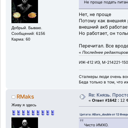
Не проще подать питан
Нет, не проще
Потому как внешняя 
внешний акб работае
Добрый. Бываю.
Но работает, он тол
Сообщений: 6156
Карма: 60
Перечитал. Все вроде
«
Последнее редактирова
ИЖ-412 ИЭ, М-214221-150
Сталкеры люди очень во
Беда только в том, что и
Re: Князь. Прост
RMaks
«
Ответ #1642 :
12 Ф
Живу я здесь
Цитата: ABars_double от 12 Февр
Чисто ИМХО.