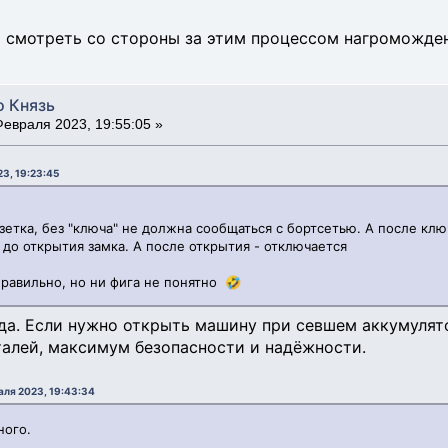
 смотреть со стороны за этим процессом нагромождени
о Князь
евраля 2023, 19:55:05 »
3, 19:23:45
зетка, без "ключа" не должна сообщаться с бортсетью. А после клю
 до открытия замка. А после открытия - отключается
правильно, но ни фига не понятно 🤣
да. Если нужно открыть машину при севшем аккумулято
алей, максимум безопасности и надёжности.
аля 2023, 19:43:34
ного.