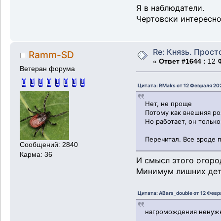
Я в наблюдатели.
Чертовски интересно
Re: Князь. Прост
Ramm-SD
«
Ответ #1644 :
12 Ф
Ветеран форума
Цитата: RMaks от 12 Февраля 202
Нет, не проще
Потому как внешняя ро
Но работает, он только
Перечитал. Все вроде 
Сообщений: 2840
Карма: 36
И смысл этого огоро
Минимум лишних дет
Цитата: ABars_double от 12 Февр
нагромождения ненуж