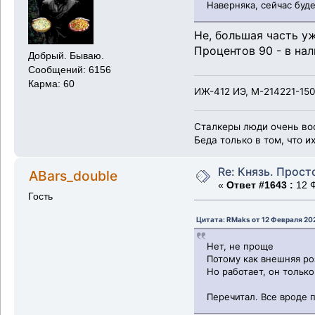
Наверняка, сейчас буде
Не, большая часть у
Процентов 90 - в на
Добрый. Бываю.
Сообщений: 6156
Карма: 60
ИЖ-412 ИЭ, М-214221-150
Сталкеры люди очень во
Беда только в том, что и
Re: Князь. Прост
ABars_double
«
Ответ #1643 :
12 Ф
Гость
Цитата: RMaks от 12 Февраля 202
Нет, не проще
Потому как внешняя ро
Но работает, он только
Перечитал. Все вроде 