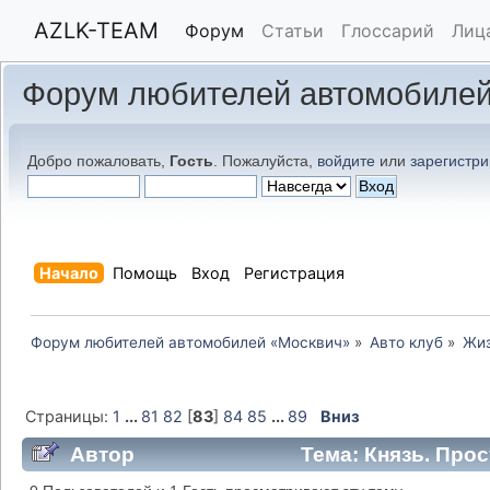
AZLK-TEAM
Форум
Статьи
Глоссарий
Лиц
Форум любителей автомобилей
Добро пожаловать,
Гость
. Пожалуйста,
войдите
или
зарегистри
Начало
Помощь
Вход
Регистрация
Форум любителей автомобилей «Москвич»
»
Авто клуб
»
Жиз
Страницы:
1
...
81
82
[
83
]
84
85
...
89
Вниз
Автор
Тема: Князь. Прос