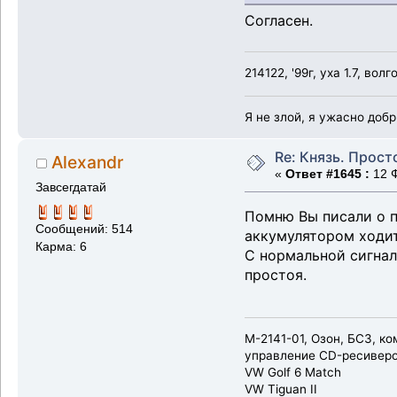
Согласен.
214122, '99г, уха 1.7, волг
Я не злой, я ужасно доб
Re: Князь. Прост
Alexandr
«
Ответ #1645 :
12 Ф
Завсегдатай
Помню Вы писали о п
Сообщений: 514
аккумулятором ходит
Карма: 6
С нормальной сигнал
простоя.
М-2141-01, Озон, БСЗ, к
управление CD-ресивером 
VW Golf 6 Match
VW Tiguan II