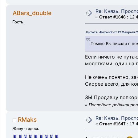
Re: Князь. Прост
ABars_double
«
Ответ #1646 :
12 Ф
Гость
Цитата: Alexandr от 12 Февраля 
Помню Вы писали о под
Если ничего не пута
молотками: один на 
Не очень понятно, за
Скорее всего, для к
ЗЫ Продавцу попкорн
«
Последнее редактирова
Re: Князь. Прост
RMaks
«
Ответ #1647 :
17 Ф
Живу я здесь