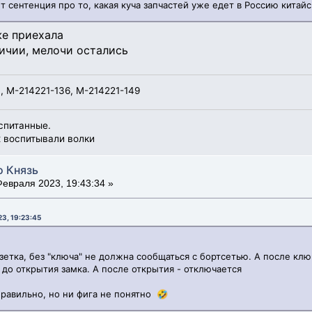
т сентенция про то, какая куча запчастей уже едет в Россию китайс
же приехала
личии, мелочи остались
, М-214221-136, М-214221-149
спитанные.
х воспитывали волки
о Князь
евраля 2023, 19:43:34 »
3, 19:23:45
зетка, без "ключа" не должна сообщаться с бортсетью. А после клю
 до открытия замка. А после открытия - отключается
правильно, но ни фига не понятно 🤣