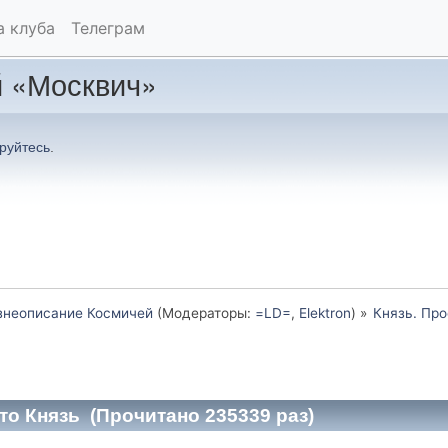
а клуба
Телеграм
 «Москвич»
руйтесь
.
неописание Космичей
(Модераторы:
=LD=
,
Elektron
) »
Князь. Про
то Князь (Прочитано 235339 раз)