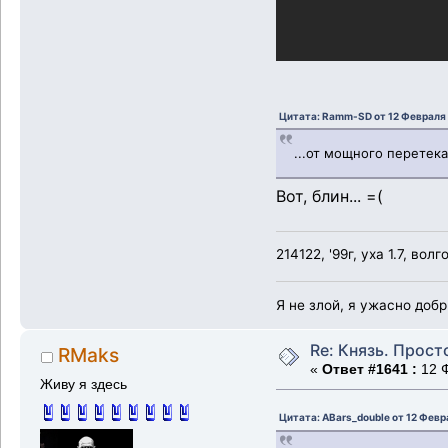
Цитата: Ramm-SD от 12 Февраля 
...от мощного перетек
Вот, блин... =(
214122, '99г, уха 1.7, волг
Я не злой, я ужасно доб
Re: Князь. Прост
RMaks
«
Ответ #1641 :
12 Ф
Живу я здесь
Цитата: ABars_double от 12 Февр