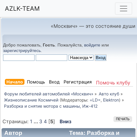
AZLK-TEAM
«Москвич» — это состояние души
Добро пожаловать,
Гость
. Пожалуйста,
войдите
или
зарегистрируйтесь
.
Начало
Помощь
Вход
Регистрация
Помочь клубу
Форум любителей автомобилей «Москвич»
»
Авто клуб
»
Жизнеописание Космичей
(Модераторы:
=LD=
,
Elektron
) »
Разборка и снятие мотора с машины, Иж-412
ПЕЧАТЬ
Страницы:
1
...
3
4
[
5
]
Вниз
Автор
Тема: Разборка и