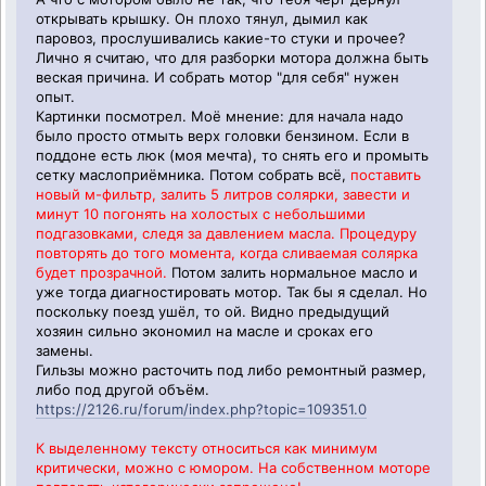
открывать крышку. Он плохо тянул, дымил как
паровоз, прослушивались какие-то стуки и прочее?
Лично я считаю, что для разборки мотора должна быть
веская причина. И собрать мотор "для себя" нужен
опыт.
Картинки посмотрел. Моё мнение: для начала надо
было просто отмыть верх головки бензином. Если в
поддоне есть люк (моя мечта), то снять его и промыть
сетку маслоприёмника. Потом собрать всё,
поставить
новый м-фильтр, залить 5 литров солярки, завести и
минут 10 погонять на холостых с небольшими
подгазовками, следя за давлением масла. Процедуру
повторять до того момента, когда сливаемая солярка
будет прозрачной.
Потом залить нормальное масло и
уже тогда диагностировать мотор. Так бы я сделал. Но
поскольку поезд ушёл, то ой. Видно предыдущий
хозяин сильно экономил на масле и сроках его
замены.
Гильзы можно расточить под либо ремонтный размер,
либо под другой объём.
https://2126.ru/forum/index.php?topic=109351.0
К выделенному тексту относиться как минимум
критически, можно с юмором. На собственном моторе