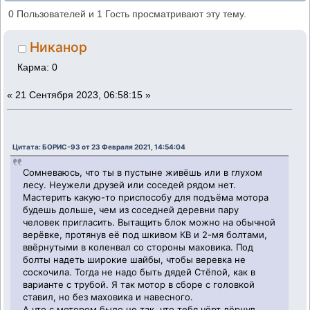
снятие мотора с машины, Иж-412
0 Пользователей и 1 Гость просматривают эту тему.
(Прочитано 55286 раз)
Никанор
Карма: 0
«
21 Сентября 2023, 06:58:15 »
Цитата: БОРИС-93 от 23 Февраля 2021, 14:54:04
Сомневаюсь, что ты в пустыне живёшь или в глухом
лесу. Неужели друзей или соседей рядом нет.
Мастерить какую-то приспособу для подъёма мотора
будешь дольше, чем из соседней деревни пару
человек пригласить. Вытащить блок можно на обычной
верёвке, протянув её под шкивом КВ и 2-мя болтами,
ввёрнутыми в коленвал со стороны маховика. Под
болты надеть широкие шайбы, чтобы веревка не
соскочила. Тогда не надо быть дядей Стёпой, как в
варианте с трубой. Я так мотор в сборе с головкой
ставил, но без маховика и навесного.
А что с мотором было не так, что тебя чёрт дёрнул