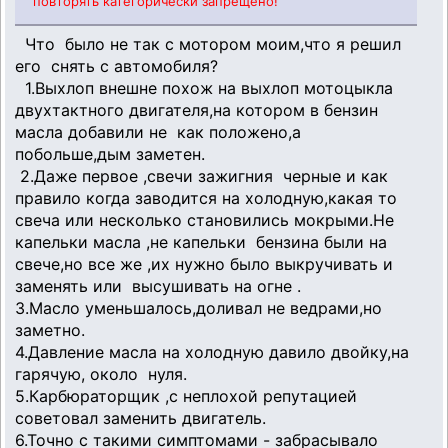
повторять категорически запрещено!
Что было не так с мотором моим,что я решил
его снять с автомобиля?
1.Выхлоп внешне похож на выхлоп мотоцыкла
двухтактного двигателя,на котором в бензин
масла добавили не как положено,а
побольше,дым заметен.
2.Даже первое ,свечи зажигния черные и как
правило когда заводится на холодную,какая то
свеча или несколько становились мокрыми.Не
капельки масла ,не капельки бензина были на
свече,но все же ,их нужно было выкручивать и
заменять или высушивать на огне .
3.Масло уменьшалось,доливал не ведрами,но
заметно.
4.Давление масла на холодную давило двойку,на
гарячую, около нуля.
5.Карбюраторщик ,с неплохой репутацией
советовал заменить двигатель.
6.Точно с такими симптомами - забрасывало