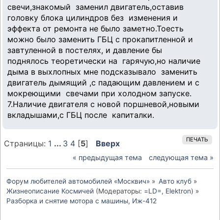
свечи,знакомый заменил двигатель,оставив
головку блока цилиндров без изменения и
эффекта от ремонта не было заметно.Тоесть
можно было заменить ГБЦ с прокапитленной и
завтуленной в постелях, и давление бы
поднялось теоретически на гарячую,но наличие
дыма в выхлопных мне подсказывало заменить
двигатель дымящий ,с падающим давлением и с
мокреющими свечами при холодном запуске.
7.Наличие двигателя с новой поршневой,новыми
вкладышами,с ГБЦ после капиталки.
ПЕЧАТЬ
Страницы:
1
...
3
4
[
5
]
Вверх
« предыдущая тема
следующая тема »
Форум любителей автомобилей «Москвич»
»
Авто клуб
»
Жизнеописание Космичей
(Модераторы:
=LD=
,
Elektron
) »
Разборка и снятие мотора с машины, Иж-412