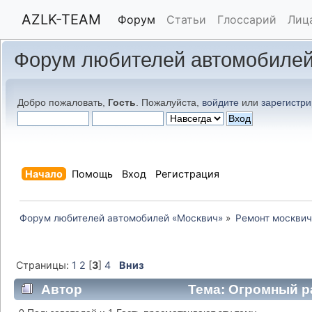
AZLK-TEAM
Форум
Статьи
Глоссарий
Лиц
Форум любителей автомобилей
Добро пожаловать,
Гость
. Пожалуйста,
войдите
или
зарегистри
Начало
Помощь
Вход
Регистрация
Форум любителей автомобилей «Москвич»
»
Ремонт москвич
Страницы:
1
2
[
3
]
4
Вниз
Автор
Тема: Огромный ра