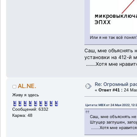
Или я не так всё понял
Саш, мне объяснять 
установки на 412-й м
........Хотя мне нрав
Re: Огромный ра
AL.NE.
«
Ответ #41 :
24 Мая
Живу я здесь
Цитата: MBX от 24 Мая 2022, 12:
Сообщений: 6332
Карма: 48
Саш, мне объяснять не
Штуцер заглушен, запо
.......Хотя мне нравитс