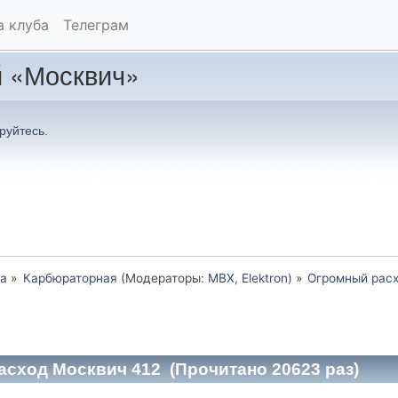
а клуба
Телеграм
 «Москвич»
руйтесь
.
а
»
Карбюраторная
(Модераторы:
MBX
,
Elektron
) »
Огромный расх
сход Москвич 412 (Прочитано 20623 раз)