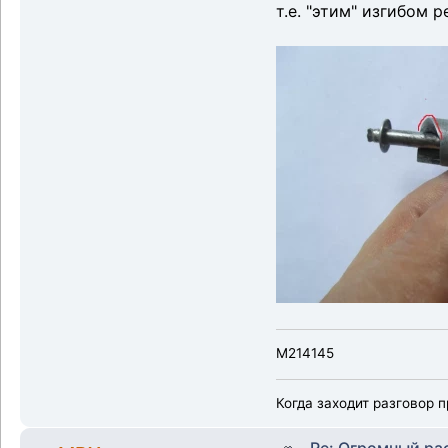
т.е. "этим" изгибом 
M214145
Когда заходит разговор п
Re: Огромный ра