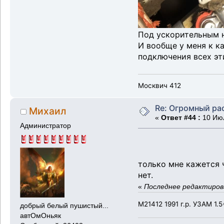
Под ускорительным н
И вообще у меня к к
подключения всех эт
Москвич 412
Re: Огромный ра
Михаил
«
Ответ #44 :
10 Июл
Администратор
только мне кажется 
нет.
«
Последнее редактирова
М21412 1991 г.р. УЗАМ 1.5
добрый белый пушистый...
автОмОньяк