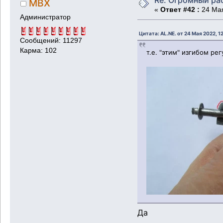
MBX
«
Ответ #42 :
24 Мая
Администратор
Цитата: AL.NE. от 24 Мая 2022, 1
Сообщений: 11297
Карма: 102
т.е. "этим" изгибом ре
Да