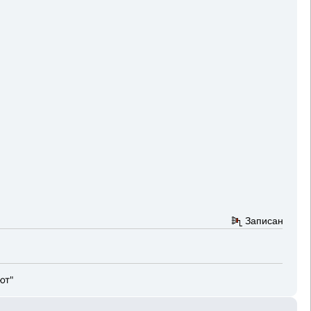
Записан
ют"