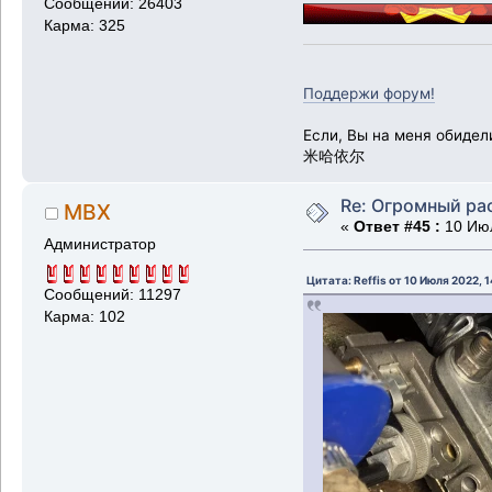
Сообщений: 26403
Карма: 325
Поддержи форум!
Если, Вы на меня обидел
米哈依尔
Re: Огромный ра
MBX
«
Ответ #45 :
10 Июл
Администратор
Цитата: Reffis от 10 Июля 2022, 
Сообщений: 11297
Карма: 102