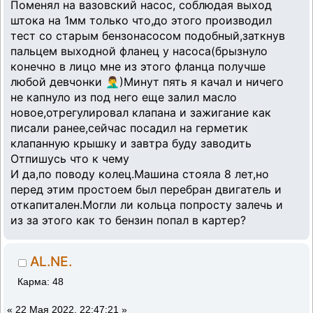
Поменял на вазовский насос, соблюдая выход
штока на 1мм только что,до этого производил
тест со старым бензонасосом подобный,заткнув
пальцем выходной фланец у насоса(брызнуло
конечно в лицо мне из этого фланца получше
любой девчонки 🤦‍♂️)Минут пять я качал и ничего
не капнуло из под него еще залил масло
новое,отрегулировал клапана и зажигание как
писали ранее,сейчас посадил на герметик
клапанную крышку и завтра буду заводить
Отпишусь что к чему
И да,по поводу колец.Машина стояла 8 лет,но
перед этим простоем был перебран двигатель и
откапитален.Могли ли кольца попросту залечь и
из за этого как то бензин попал в картер?
AL.NE.
Карма: 48
«
22 Мая 2022, 22:47:21 »