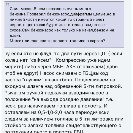
Слил масло.В нем оказалось очень много
бензина.Проверил бензонасос,диафрагмы целые,но в
нижней части имеется какой то странный налет
черного цвета,как будто что то текло там,но все
сухое.Сам бензонасос как только не качал,бензом не
давит.
Может ли еще как то попасть топливо в картер?
ну если это не флуд, то два пути через ЦПГ( если
колец нет "саФсем" - Компрессию уже идем
мерить) либо через МБН. АКБ отключаем( дабы
чтоб не вдруг) Насос снимаем с ГБЦ,выход
насоса "глушим" шланг+болт. Подвешиваем на
входном шланге над обрезанной 5-ти литровкой.
Рычагом ручной подкачки взводим насос в
положение "на выходе создано давление" т.е.
неск. раз накачиваем топливо в полость. И
оставляем на 0,5-1,0-2,0 часа периодически
следим за наличием топлива в 5-ти литровке или
стойкого запаха топлива свидетельствующего о
подтекании оного в полость ГБЦ.