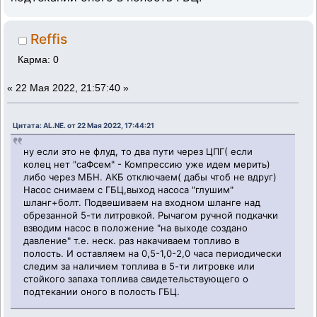
Reffis
Карма: 0
«
22 Мая 2022, 21:57:40 »
Цитата: AL.NE. от 22 Мая 2022, 17:44:21
ну если это не флуд, то два пути через ЦПГ( если
колец нет "саФсем" - Компрессию уже идем мерить)
либо через МБН. АКБ отключаем( дабы чтоб не вдруг)
Насос снимаем с ГБЦ,выход насоса "глушим"
шланг+болт. Подвешиваем на входном шланге над
обрезанной 5-ти литровкой. Рычагом ручной подкачки
взводим насос в положение "на выходе создано
давление" т.е. неск. раз накачиваем топливо в
полость. И оставляем на 0,5-1,0-2,0 часа периодически
следим за наличием топлива в 5-ти литровке или
стойкого запаха топлива свидетельствующего о
подтекании оного в полость ГБЦ.