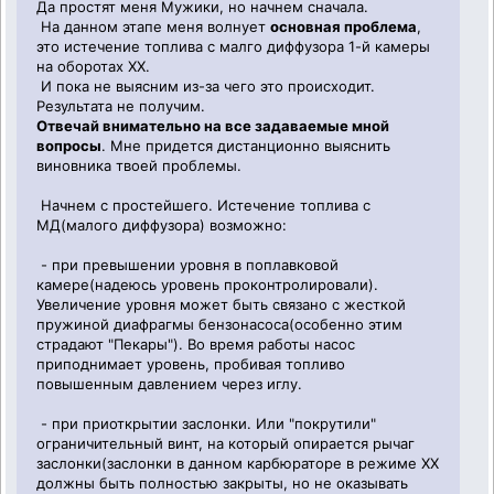
Да простят меня Мужики, но начнем сначала.
На данном этапе меня волнует
основная проблема
,
это истечение топлива с малго диффузора 1-й камеры
на оборотах ХХ.
И пока не выясним из-за чего это происходит.
Результата не получим.
Отвечай внимательно на все задаваемые мной
вопросы
. Мне придется дистанционно выяснить
виновника твоей проблемы.
Начнем с простейшего. Истечение топлива с
МД(малого диффузора) возможно:
- при превышении уровня в поплавковой
камере(надеюсь уровень проконтролировали).
Увеличение уровня может быть связано с жесткой
пружиной диафрагмы бензонасоса(особенно этим
страдают "Пекары"). Во время работы насос
приподнимает уровень, пробивая топливо
повышенным давлением через иглу.
- при приоткрытии заслонки. Или "покрутили"
ограничительный винт, на который опирается рычаг
заслонки(заслонки в данном карбюраторе в режиме ХХ
должны быть полностью закрыты, но не оказывать