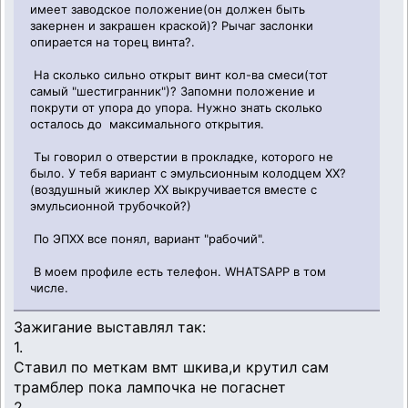
имеет заводское положение(он должен быть
закернен и закрашен краской)? Рычаг заслонки
опирается на торец винта?.
На сколько сильно открыт винт кол-ва смеси(тот
самый "шестигранник")? Запомни положение и
покрути от упора до упора. Нужно знать сколько
осталось до максимального открытия.
Ты говорил о отверстии в прокладке, которого не
было. У тебя вариант с эмульсионным колодцем ХХ?
(воздушный жиклер ХХ выкручивается вместе с
эмульсионной трубочкой?)
По ЭПХХ все понял, вариант "рабочий".
В моем профиле есть телефон. WHATSAPP в том
числе.
Зажигание выставлял так:
1.
Ставил по меткам вмт шкива,и крутил сам
трамблер пока лампочка не погаснет
2.