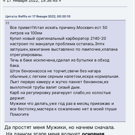
«
17 Января 2022, 19:38:45 »
Цитата: Reffis от 17 Января 2022, 00:20:10
Все привет!Устал искать причину.Москвич ест 50
литров на 100км
Купил новый оригинальный карбюратор 2140-20
настроил по мануалуи проблема осталась.Эппх
заглушен,зажигание выставлено по лампочке,клапана
отрегулированы.
Течь в баке исключена,сделал из бутылки в обход
бака.
Шток бензонасоса не торчит,свечи без нагара
обычные,с легким серным налетом,искра нормальная.
Льет первую камеру и жутко пахнет бензином,из
выхлопной трубы валит сизый дым.
Карб на регулировку реагирует слабо,но холостые
держит.
Мужики что делать,уже год раз в месяц приезжаю и
все бестолку,мастера к сожалению нет в моей глуши
Помогите
Да простят меня Мужики, но начнем сначала.
На данном этапе меня волнует
основная