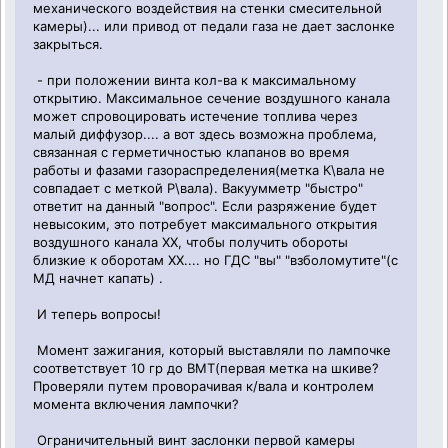
механического воздействия на стенки смесительной
камеры)... или привод от педали газа не дает заслонке
закрыться.
- при положении винта кол-ва к максимальному
открытию. Максимальное сечение воздушного канала
может спровоцировать истечение топлива через
малый диффузор.... а вот здесь возможна проблема,
связанная с герметичностью клапанов во время
работы и фазами газораспределения(метка К\вала не
совпадает с меткой Р\вала). Вакуумметр "быстро"
ответит на данный "вопрос". Если разряжение будет
невысоким, это потребует максимального открытия
воздушного канала ХХ, чтобы получить обороты
близкие к оборотам ХХ.... но ГДС "вы" "взболомутите"(с
МД начнет капать) .
И теперь вопросы!
Момент зажигания, который выставляли по лампочке
соответствует 10 гр до ВМТ(первая метка на шкиве?
Проверяли путем проворачивая к/вала и контролем
момента включения лампочки?
Ограничительный винт заслонки первой камеры