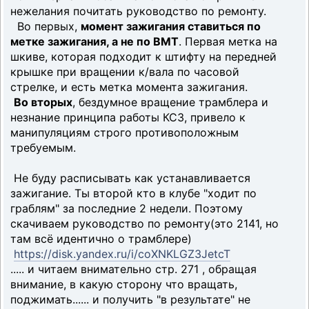
нежелания почитать руководство по ремонту.
Во первых,
момент зажигания ставиться по
метке зажигания, а не по ВМТ
. Первая метка на
шкиве, которая подходит к штифту на передней
крышке при вращении к/вала по часовой
стрелке, и есть метка момента зажигания.
Во вторых
, бездумное вращение трамблера и
незнание принципа работы КСЗ, привело к
манипуляциям строго противоположным
требуемым.
Не буду расписывать как устанавливается
зажигание. Ты второй кто в клубе "ходит по
граблям" за последние 2 недели. Поэтому
скачиваем руководство по ремонту(это 2141, но
там всё идентично о трамблере)
https://disk.yandex.ru/i/coXNKLGZ3JetcT
..... и читаем внимательно стр. 271 , обращая
внимание, в какую сторону что вращать,
поджимать...... и получить "в результате" не