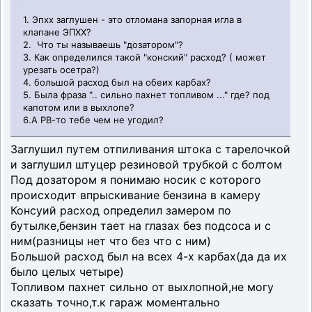
1. Эпхх заглушен - это отломана запорная игла в
клапане ЭПХХ?
2. Что ты называешь "дозатором"?
3. Как определился такой "конский" расход? ( может
урезать осетра?)
4. большой расход был на обеих карбах?
5. Была фраза ".. сильно пахнет топливом ..." где? под
капотом или в выхлопе?
6.А РВ-то тебе чем не угодил?
Заглушил путем отпиливания штока с тарелочкой
и заглушил штуцер резиновой трубкой с болтом
Под дозатором я понимаю носик с которого
происходит впрыскивание бензина в камеру
Консуий расход определил замером по
бутылке,бензин тает на глазах без подсоса и с
ним(разницы нет что без что с ним)
Большой расход был на всех 4-х карбах(да да их
было целых четыре)
Топливом пахнет сильно от выхлопной,не могу
сказать точно,т.к гараж моментально