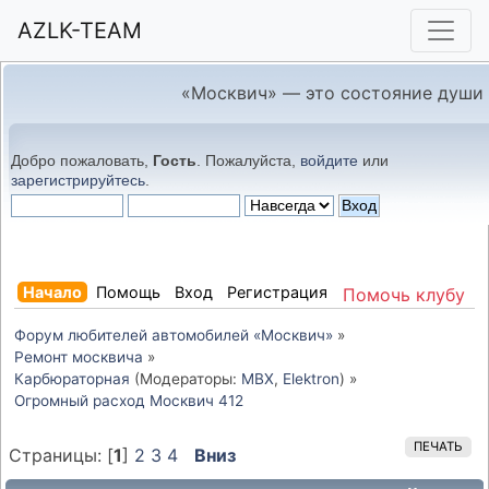
AZLK-TEAM
«Москвич» — это состояние души
Добро пожаловать,
Гость
. Пожалуйста,
войдите
или
зарегистрируйтесь
.
Начало
Помощь
Вход
Регистрация
Помочь клубу
Форум любителей автомобилей «Москвич»
»
Ремонт москвича
»
Карбюраторная
(Модераторы:
MBX
,
Elektron
) »
Огромный расход Москвич 412
ПЕЧАТЬ
Страницы: [
1
]
2
3
4
Вниз