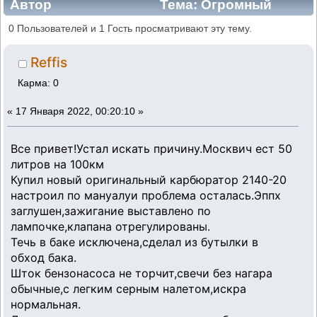
Автор
Тема: Огромный
расход Москвич 412 (Прочитано 20629 раз)
0 Пользователей и 1 Гость просматривают эту тему.
Reffis
Карма: 0
«
17 Января 2022, 00:20:10 »
Все привет!Устал искать причину.Москвич ест 50
литров на 100км
Купил новый оригинальный карбюратор 2140-20
настроил по мануалуи проблема осталась.Эппх
заглушен,зажигание выставлено по
лампочке,клапана отрегулированы.
Течь в баке исключена,сделал из бутылки в
обход бака.
Шток бензонасоса не торчит,свечи без нагара
обычные,с легким серным налетом,искра
нормальная.