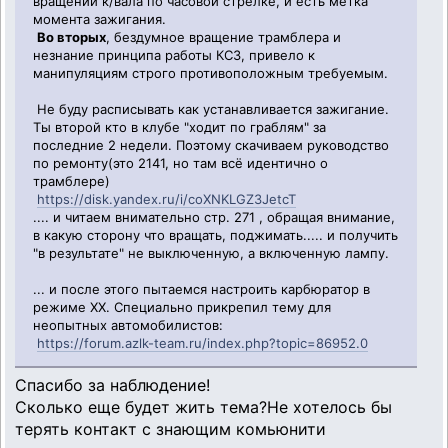
вращении к/вала по часовой стрелке, и есть метка
момента зажигания.
Во вторых
, бездумное вращение трамблера и
незнание принципа работы КСЗ, привело к
манипуляциям строго противоположным требуемым.
Не буду расписывать как устанавливается зажигание.
Ты второй кто в клубе "ходит по граблям" за
последние 2 недели. Поэтому скачиваем руководство
по ремонту(это 2141, но там всё идентично о
трамблере)
https://disk.yandex.ru/i/coXNKLGZ3JetcT
.... и читаем внимательно стр. 271 , обращая внимание,
в какую сторону что вращать, поджимать..... и получить
"в результате" не выключенную, а включенную лампу.
... и после этого пытаемся настроить карбюратор в
режиме ХХ. Специально прикрепил тему для
неопытных автомобилистов:
https://forum.azlk-team.ru/index.php?topic=86952.0
Спасибо за наблюдение!
Сколько еще будет жить тема?Не хотелось бы
терять контакт с знающим комьюнити