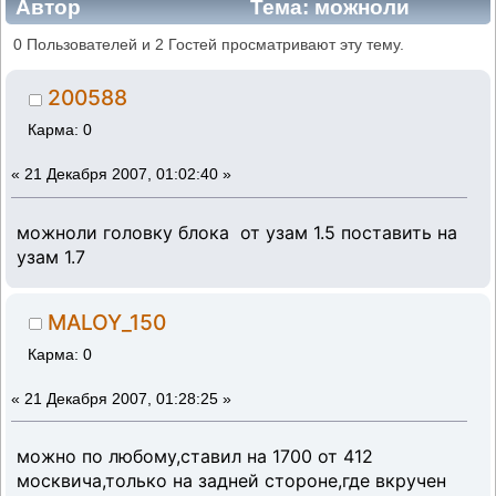
Автор
Тема: можноли
головку от узам 1.5 поставить на узам 1.7
0 Пользователей и 2 Гостей просматривают эту тему.
(Прочитано 337529 раз)
200588
Карма: 0
«
21 Декабря 2007, 01:02:40 »
можноли головку блока от узам 1.5 поставить на
узам 1.7
MALOY_150
Карма: 0
«
21 Декабря 2007, 01:28:25 »
можно по любому,ставил на 1700 от 412
москвича,только на задней стороне,где вкручен