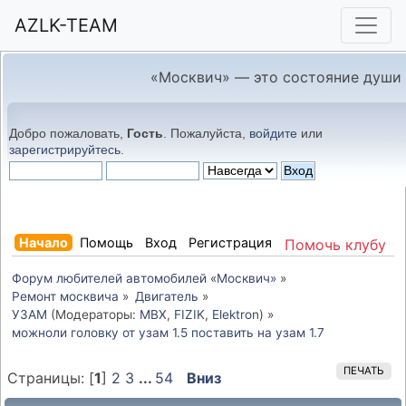
AZLK-TEAM
«Москвич» — это состояние души
Добро пожаловать,
Гость
. Пожалуйста,
войдите
или
зарегистрируйтесь
.
Начало
Помощь
Вход
Регистрация
Помочь клубу
Форум любителей автомобилей «Москвич»
»
Ремонт москвича
»
Двигатель
»
УЗАМ
(Модераторы:
MBX
,
FIZIK
,
Elektron
) »
можноли головку от узам 1.5 поставить на узам 1.7
ПЕЧАТЬ
Страницы: [
1
]
2
3
...
54
Вниз