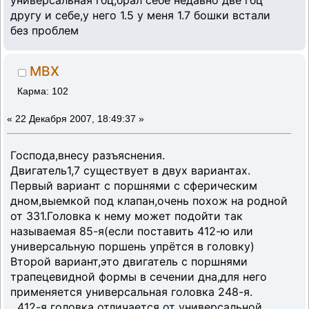
универсальная гбц,брал себе недавно две гбц
другу и себе,у него 1.5 у меня 1.7 бошки встали
без проблем
MBX
Карма: 102
«
22 Декабря 2007, 18:49:37 »
Господа,внесу разъяснения.
Двигатель1,7 существует в двух вариантах.
Первый вариант с поршнями с сферическим
дном,выемкой под клапан,очень похож на родной
от 331.Головка к нему может подойти так
называемая 85-я(если поставить 412-ю или
универсальную поршень упрётся в головку)
Второй вариант,это двигатель с поршнями
трапецевидной формы в сечении дна,для него
применяется универсальная головка 248-я.
412-я головка отличается от универсальной