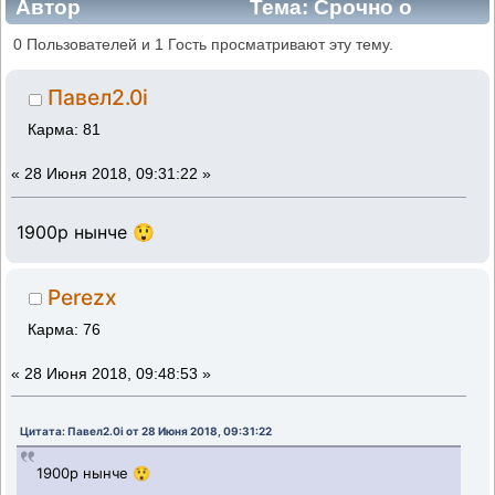
Автор
Тема: Срочно о
колодках (Прочитано 67819 раз)
0 Пользователей и 1 Гость просматривают эту тему.
Павел2.0i
Карма: 81
«
28 Июня 2018, 09:31:22 »
1900р нынче 😲
Perezx
Карма: 76
«
28 Июня 2018, 09:48:53 »
Цитата: Павел2.0i от 28 Июня 2018, 09:31:22
1900р нынче 😲