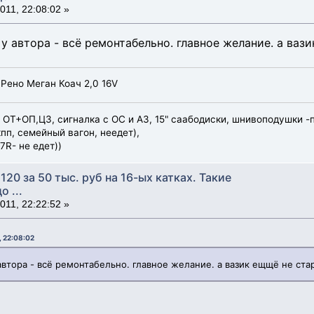
11, 22:08:02 »
у автора - всё ремонтабельно. главное желание. а вази
 Рено Меган Коач 2,0 16V
Р, ОТ+ОП,ЦЗ, сигналка с ОС и АЗ, 15" саабодиски, шнивоподушки -
кпп, семейный вагон, неедет),
7R- не едет))
120 за 50 тыс. руб на 16-ых катках. Такие
 ...
11, 22:22:52 »
, 22:08:02
автора - всё ремонтабельно. главное желание. а вазик ещщё не ста