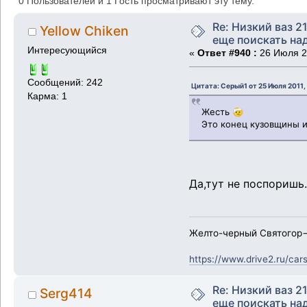
0 Пользователей и 1 Гость просматривают эту тему.
Re: Низкий ваз 21
Yellow Chiken
еще поискать надо
Интересующийся
«
Ответ #940 :
26 Июля 20
Сообщений: 242
Цитата: Серый1 от 25 Июля 2011,
Карма: 1
Жесть 🤕
Это конец кузовщины 
Да,тут не поспоришь
Желто-черный Святогор-
https://www.drive2.ru/car
Re: Низкий ваз 21
Serg414
еще поискать надо