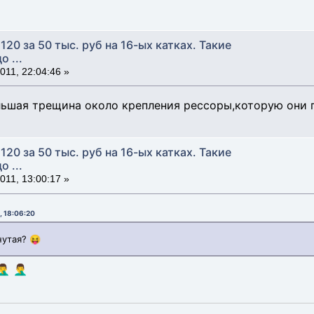
120 за 50 тыс. руб на 16-ых катках. Такие
 ...
11, 22:04:46 »
льшая трещина около крепления рессоры,которую они 
120 за 50 тыс. руб на 16-ых катках. Такие
 ...
11, 13:00:17 »
, 18:06:20
нутая? 😝
️ 🤦‍♂️