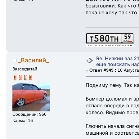
брызговики. Как что
пока не хочу так что
Re: Низкий ваз 21
_Василий_
еще поискать надо
Завсегдатай
«
Ответ #949 :
16 Августа
Подниму тему. Так к
Бампер доломал и вря
отпало впереди в по
колесо. Видимо пров
Сообщений: 966
Карма: 16
Глючить начала сигна
машиной и соответсве