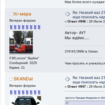
Мир более всего нуждает
Re: Низкий ваз 21
hi-мера
еще поискать надо
Ветеран форума
«
Ответ #946 :
28 Июля 20
Автор- АУ?
Мы ждёмс.....
214145,1999г.в Океан
F3R,почти" Skyline"
Сообщений: 3225
Чем просить и унижаться
Карма: 21
Re: Низкий ваз 21
SKANDal
еще поискать надо
Ветеран форума
«
Ответ #947 :
28 Июля 20
Цитата: Призрак Форумов от 28 И