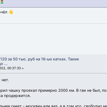
‍♂️
очёл 👋
120 за 50 тыс. руб на 16-ых катках. Такие
 ...
11, 00:37:33 »
 нет.
рил чашку проехал примерно 2000 км. В гаи не был, по
ка продержится.
льнее гниет - москвич или ваз, а в том что свободно 