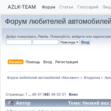
AZLK-TEAM
Форум
Статьи
Глоссарий
Лиц
Форум любителей автомобилей
Добро пожаловать,
Гость
. Пожалуйста,
войдите
или
зарегистри
Начало
Помощь
Вход
Регистрация
Форум любителей автомобилей «Москвич»
»
Флудилка
»
Арх
Страницы:
1
...
46
47
[
48
]
49
50
51
Вниз
Автор
Тема: Низкий ваз 2