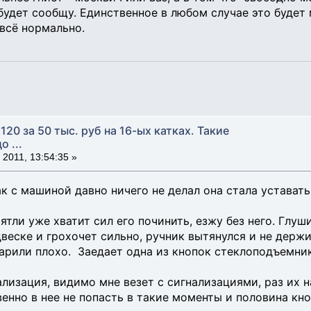
 будет сообщу. Единственное в любом случае это буде
 всё нормально.
120 за 50 тыс. руб на 16-ых катках. Такие
 ...
 2011, 13:54:35 »
ак с машиной давно ничего не делал она стала уставать
тли уже хватит сил его починить, езжу без него. Глуши
двеске и грохочет сильно, ручник вытянулся и не держ
арили плохо. Заедает одна из кнопок стеклоподъемника
лизация, видимо мне везет с сигнализациями, раз их н
нно в нее не попасть в такие моменты и половина кноп