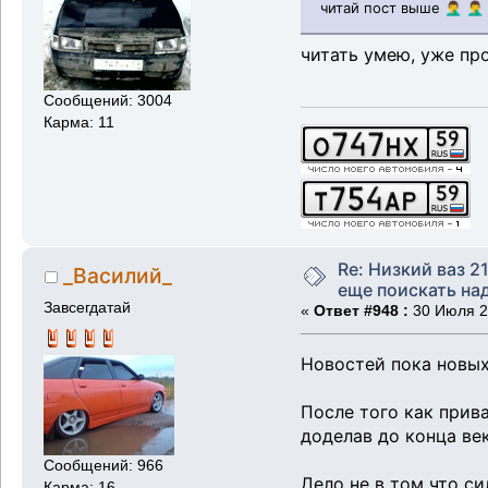
читай пост выше 🤦‍♂️ 🤦‍♂️ 
читать умею, уже пр
Сообщений: 3004
Карма: 11
Re: Низкий ваз 21
_Василий_
еще поискать надо
Завсегдатай
«
Ответ #948 :
30 Июля 20
Новостей пока новых
После того как прива
доделав до конца ве
Сообщений: 966
Дело не в том что си
Карма: 16