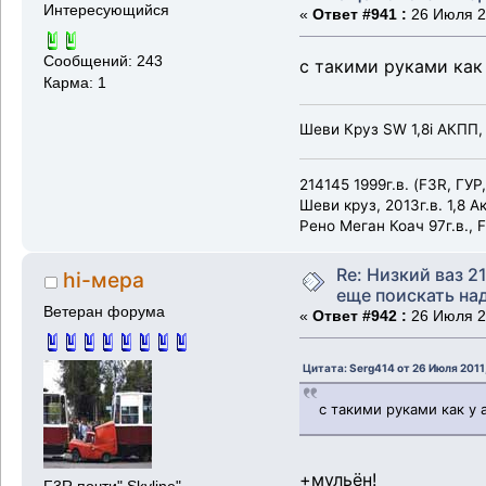
Интересующийся
«
Ответ #941 :
26 Июля 20
Сообщений: 243
с такими руками как 
Карма: 1
Шеви Круз SW 1,8i АКПП,
214145 1999г.в. (F3R, ГУ
Шеви круз, 2013г.в. 1,8 А
Рено Меган Коач 97г.в., F
Re: Низкий ваз 21
hi-мера
еще поискать надо
Ветеран форума
«
Ответ #942 :
26 Июля 20
Цитата: Serg414 от 26 Июля 2011
с такими руками как у 
+мульён!