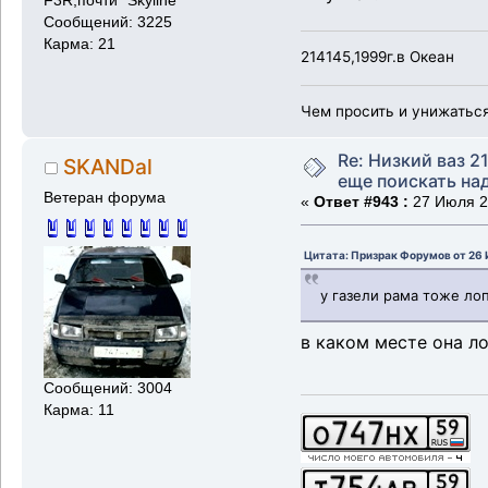
F3R,почти" Skyline"
Сообщений: 3225
Карма: 21
214145,1999г.в Океан
Чем просить и унижаться
Re: Низкий ваз 21
SKANDal
еще поискать надо
Ветеран форума
«
Ответ #943 :
27 Июля 20
Цитата: Призрак Форумов от 26 И
у газели рама тоже ло
в каком месте она л
Сообщений: 3004
Карма: 11