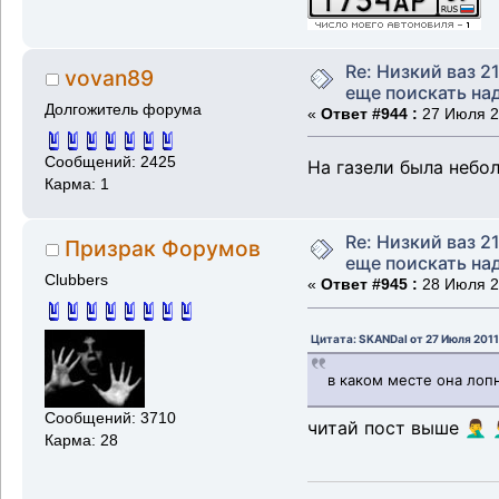
Re: Низкий ваз 21
vovan89
еще поискать надо
Долгожитель форума
«
Ответ #944 :
27 Июля 20
Сообщений: 2425
На газели была небо
Карма: 1
Re: Низкий ваз 21
Призрак Форумов
еще поискать надо
Clubbers
«
Ответ #945 :
28 Июля 20
Цитата: SKANDal от 27 Июля 2011
в каком месте она лоп
Сообщений: 3710
читай пост выше 🤦‍♂️ 🤦‍♂
Карма: 28