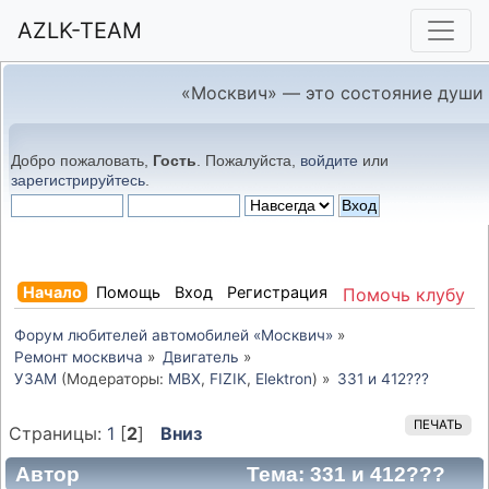
AZLK-TEAM
«Москвич» — это состояние души
Добро пожаловать,
Гость
. Пожалуйста,
войдите
или
зарегистрируйтесь
.
Начало
Помощь
Вход
Регистрация
Помочь клубу
Форум любителей автомобилей «Москвич»
»
Ремонт москвича
»
Двигатель
»
УЗАМ
(Модераторы:
MBX
,
FIZIK
,
Elektron
) »
331 и 412???
ПЕЧАТЬ
Страницы:
1
[
2
]
Вниз
Автор
Тема: 331 и 412???