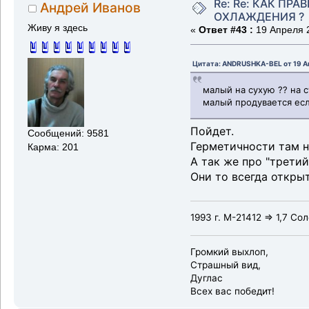
Re: Re: КАК ПР
Андрей Иванов
ОХЛАЖДЕНИЯ ?
Живу я здесь
«
Ответ #43 :
19 Апреля 2
Цитата: ANDRUSHKA-BEL от 19 Ап
малый на сухую ?? на 
малый продувается если
Пойдет.
Сообщений: 9581
Герметичности там н
Карма: 201
А так же про "третий
Они то всегда откры
1993 г. М-21412 => 1,7 Со
Громкий выхлоп,
Страшный вид,
Дуглас
Всех вас победит!