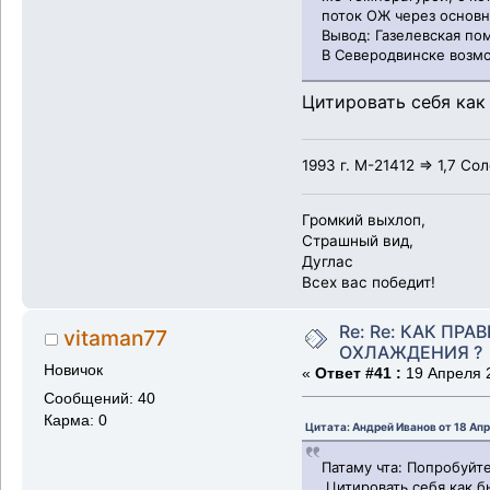
поток ОЖ через основн
Вывод: Газелевская по
В Северодвинске возмо
Цитировать себя как 
1993 г. М-21412 => 1,7 Со
Громкий выхлоп,
Страшный вид,
Дуглас
Всех вас победит!
Re: Re: КАК ПР
vitaman77
ОХЛАЖДЕНИЯ ?
Новичок
«
Ответ #41 :
19 Апреля 2
Сообщений: 40
Карма: 0
Цитата: Андрей Иванов от 18 Апр
Патаму чта: Попробуйте
Цитировать себя как бы