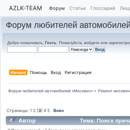
AZLK-TEAM
Форум
Статьи
Глоссарий
Лиц
Форум любителей автомобилей
Добро пожаловать,
Гость
. Пожалуйста,
войдите
или
зарегистри
Начало
Помощь
Вход
Регистрация
Форум любителей автомобилей «Москвич»
»
Ремонт москвич
Страницы:
1
2
[
3
]
4
5
Вниз
Автор
Тема: Поиск прич