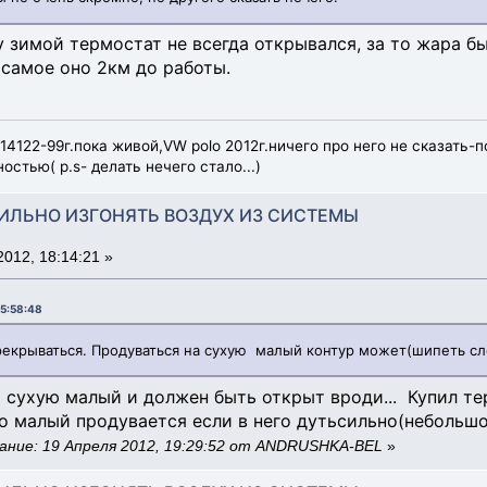
у зимой термостат не всегда открывался, за то жара б
 самое оно 2км до работы.
214122-99г.пока живой,VW polo 2012г.ничего про него не сказать-
стью( p.s- делать нечего стало...)
АВИЛЬНО ИЗГОНЯТЬ ВОЗДУХ ИЗ СИСТЕМЫ
012, 18:14:21 »
15:58:48
крываться. Продуваться на сухую малый контур может(шипеть сле
а сухую малый и должен быть открыт вроди... Купил те
о малый продувается если в него дутьсильно(небольшой
ание: 19 Апреля 2012, 19:29:52 от ANDRUSHKA-BEL
»