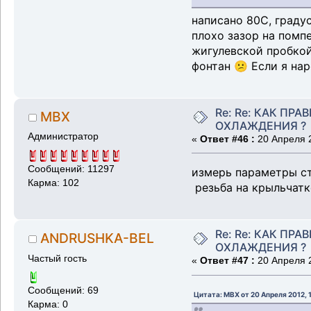
написано 80C, граду
плохо зазор на помп
жигулевской пробкой
фонтан 😕 Если я на
Re: Re: КАК ПР
MBX
ОХЛАЖДЕНИЯ ?
Администратор
«
Ответ #46 :
20 Апреля 2
Сообщений: 11297
измерь параметры с
Карма: 102
резьба на крыльчатк
Re: Re: КАК ПР
ANDRUSHKA-BEL
ОХЛАЖДЕНИЯ ?
Частый гость
«
Ответ #47 :
20 Апреля 2
Сообщений: 69
Цитата: MBX от 20 Апреля 2012, 
Карма: 0