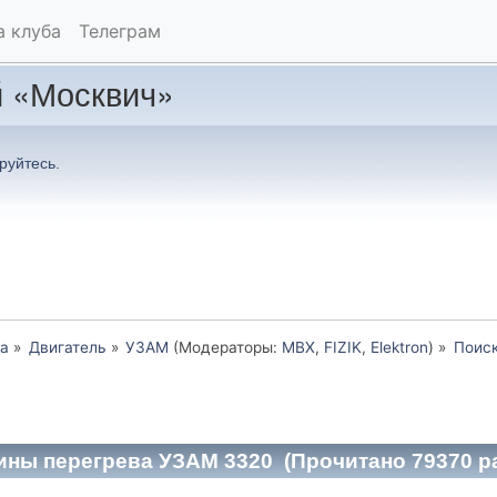
а клуба
Телеграм
 «Москвич»
руйтесь
.
а
»
Двигатель
»
УЗАМ
(Модераторы:
MBX
,
FIZIK
,
Elektron
) »
Поис
ины перегрева УЗАМ 3320 (Прочитано 79370 р