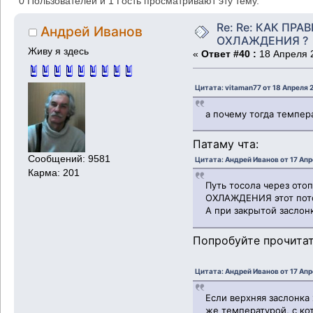
0 Пользователей и 1 Гость просматривают эту тему.
Re: Re: КАК ПР
Андрей Иванов
ОХЛАЖДЕНИЯ ?
Живу я здесь
«
Ответ #40 :
18 Апреля 2
Цитата: vitaman77 от 18 Апреля 
а почему тогда темпер
Патаму чта:
Сообщений: 9581
Цитата: Андрей Иванов от 17 Апр
Карма: 201
Путь тосола через ото
ОХЛАЖДЕНИЯ этот пото
А при закрытой засло
Попробуйте прочитат
Цитата: Андрей Иванов от 17 Апр
Если верхняя заслонка
же температурой, с ко