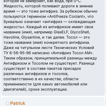
которая не замерзает, как вода, при 0°С.
Жидкость, которой поливают дороги в зимнее
время — это тоже антифриз. За рубежом обычно
пользуются термином «Antifreeze Coolant», что
буквально означает «антифриз — охлаждающая
жидкость». Каждый из антифризов имеет свое
название (имя), например GlasELF, GlycoShell,
Havoline, Glysantine, и так далее. Тосол — это
тоже название (имя) конкретного антифриза.
Даже на титульном листе Технических Условий
ТУ 6-56-95-96 написано «Антифриз Тосол АМ».
Таким образом, принципиальной разницы между
Антифризом и Тосолом не существует. Разница
существует в составе пакетов присадок
различных антифризов и тосолов,
соответственно в их качестве, области
применимости (для каких автомобилей или
двигателей), сроке эксплуатации.
Patrick