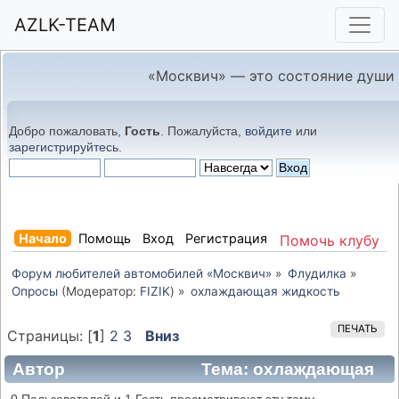
AZLK-TEAM
«Москвич» — это состояние души
Добро пожаловать,
Гость
. Пожалуйста,
войдите
или
зарегистрируйтесь
.
Начало
Помощь
Вход
Регистрация
Помочь клубу
Форум любителей автомобилей «Москвич»
»
Флудилка
»
Опросы
(Модератор:
FIZIK
) »
охлаждающая жидкость
ПЕЧАТЬ
Страницы: [
1
]
2
3
Вниз
Автор
Тема: охлаждающая
жидкость (Прочитано 7454 раз)