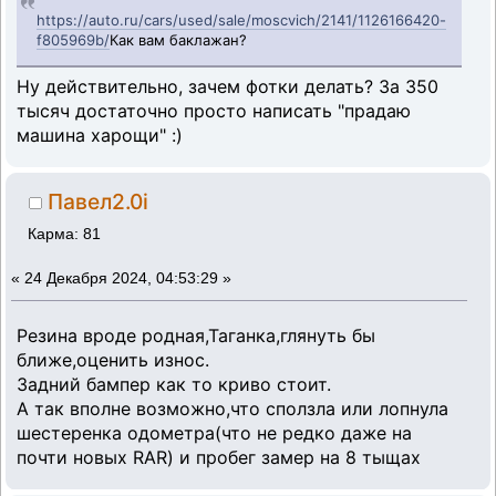
https://auto.ru/cars/used/sale/moscvich/2141/1126166420-
f805969b/
Как вам баклажан?
Ну действительно, зачем фотки делать? За 350
тысяч достаточно просто написать "прадаю
машина харощи" :)
Павел2.0i
Карма: 81
«
24 Декабря 2024, 04:53:29 »
Резина вроде родная,Таганка,глянуть бы
ближе,оценить износ.
Задний бампер как то криво стоит.
А так вполне возможно,что сползла или лопнула
шестеренка одометра(что не редко даже на
почти новых RAR) и пробег замер на 8 тыщах