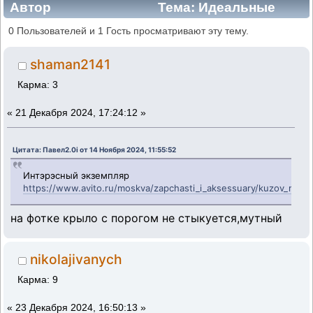
Автор
Тема: Идеальные
Москвичи - надо брать ! (Прочитано
0 Пользователей и 1 Гость просматривают эту тему.
804000 раз)
shaman2141
Карма: 3
«
21 Декабря 2024, 17:24:12 »
Цитата: Павел2.0i от 14 Ноября 2024, 11:55:52
Интэрэсный экземпляр
https://www.avito.ru/moskva/zapchasti_i_aksessuary/kuzov_mos
на фотке крыло с порогом не стыкуется,мутный
nikolajivanych
Карма: 9
«
23 Декабря 2024, 16:50:13 »