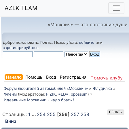
AZLK-TEAM
«Москвич» — это состояние души
Добро пожаловать,
Гость
. Пожалуйста,
войдите
или
зарегистрируйтесь
.
Начало
Помощь
Вход
Регистрация
Помочь клубу
Форум любителей автомобилей «Москвич»
»
Флудилка
»
Флейм
(Модераторы:
FIZIK
,
=LD=
,
opossum
) »
Идеальные Москвичи - надо брать !
ПЕЧАТЬ
Страницы:
1
...
254
255
[
256
]
257
258
Вниз