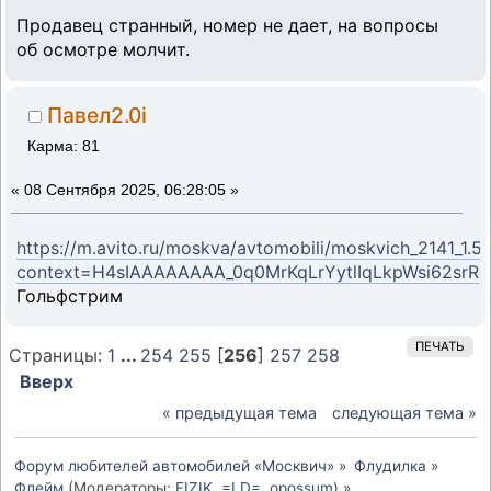
Продавец странный, номер не дает, на вопросы
об осмотре молчит.
Павел2.0i
Карма: 81
«
08 Сентября 2025, 06:28:05 »
https://m.avito.ru/moskva/avtomobili/moskvich_2141_1
context=H4sIAAAAAAAA_0q0MrKqLrYytlIqLkpWsi62s
Гольфстрим
ПЕЧАТЬ
Страницы:
1
...
254
255
[
256
]
257
258
Вверх
« предыдущая тема
следующая тема »
Форум любителей автомобилей «Москвич»
»
Флудилка
»
Флейм
(Модераторы:
FIZIK
,
=LD=
,
opossum
) »