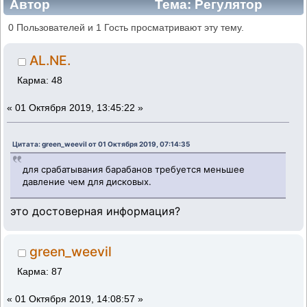
Автор
Тема: Регулятор
тормозных усилий VAG (Прочитано 197536
0 Пользователей и 1 Гость просматривают эту тему.
раз)
AL.NE.
Карма: 48
«
01 Октября 2019, 13:45:22 »
Цитата: green_weevil от 01 Октября 2019, 07:14:35
для срабатывания барабанов требуется меньшее
давление чем для дисковых.
это достоверная информация?
green_weevil
Карма: 87
«
01 Октября 2019, 14:08:57 »