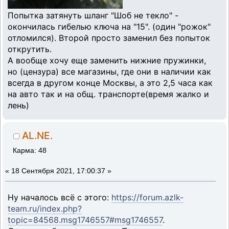
Попытка затянуть шланг "Шоб не текло" -
окончилась гибелью ключа на "15". (один "рожок"
отломился). Второй просто заменил без попыток
открутить.
А вообще хочу еще заменить нижние пружинки,
но (цензура) все магазины, где они в наличии как
всегда в другом конце Москвы, а это 2,5 часа как
на авто так и на общ. транспорте(время жалко и
лень)
AL.NE.
Карма: 48
«
18 Сентября 2021, 17:00:37 »
Ну началось всё с этого:
https://forum.azlk-
team.ru/index.php?
topic=84568.msg1746557#msg1746557
.