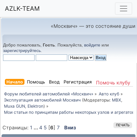
AZLK-TEAM
«Москвич» — это состояние души
Добро пожаловать,
Гость
. Пожалуйста,
войдите
или
зарегистрируйтесь
.
Начало
Помощь
Вход
Регистрация
Помочь клубу
Форум любителей автомобилей «Москвич»
»
Авто клуб
»
Эксплуатация автомобилей Москвич
(Модераторы:
MBX
,
Muxa GUN
,
Elektron
) »
Мои статьи по принципам работы некоторых узлов и агрегатов
ПЕЧАТЬ
Страницы:
1
...
4
5
[
6
]
7
Вниз