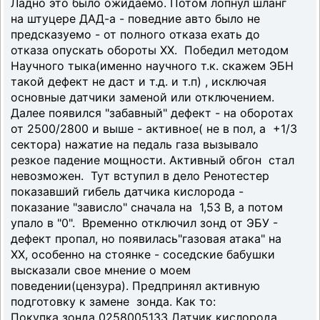
Ладно это было ожидаемо. Потом лопнул шланг
на штуцере ДАД-а - поведние авто было не
предсказуемо - от полного отказа ехать до
отказа опускать обороты ХХ. Победил методом
Научного тыка(именно научного т.к. скажем ЭБН
такой дефект не даст и т.д. и т.п) , исключая
основные датчики заменой или отключением.
Далее появился "забавный" дефект - на оборотах
от 2500/2800 и выше - активное( не в пол, а +1/3
сектора) нажатие на педаль газа вызывало
резкое падение мощности. Активный обгон стал
невозможен. Тут вступил в дело Ренотестер
показавший гибель датчика кислорода -
показание "зависло" сначала на 1,53 В, а потом
упало в "0". Временно отключил зонд от ЭБУ -
дефект пропал, но появилась"газовая атака" на
ХХ, особенно на стоянке - соседские бабушки
высказали свое мнение о моем
поведении(цензура). Предпринял активную
подготовку к замене зонда. Как то:
Покупка зонда 0258005133 Датчик кислорода