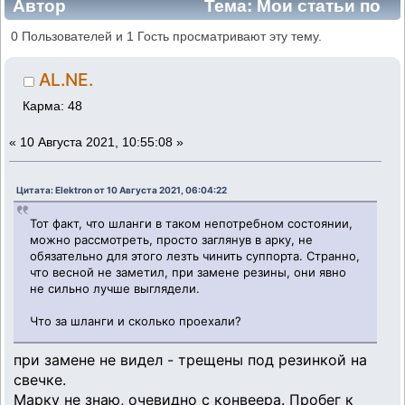
Автор
Тема: Мои статьи по
принципам работы некоторых узлов и
0 Пользователей и 1 Гость просматривают эту тему.
агрегатов (Прочитано 42671 раз)
AL.NE.
Карма: 48
«
10 Августа 2021, 10:55:08 »
Цитата: Elektron от 10 Августа 2021, 06:04:22
Тот факт, что шланги в таком непотребном состоянии,
можно рассмотреть, просто заглянув в арку, не
обязательно для этого лезть чинить суппорта. Странно,
что весной не заметил, при замене резины, они явно
не сильно лучше выглядели.
Что за шланги и сколько проехали?
при замене не видел - трещены под резинкой на
свечке.
Марку не знаю, очевидно с конвеера. Пробег к