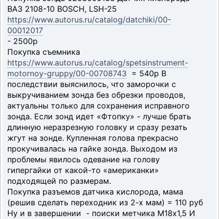
ВАЗ 2108-10 BOSCH, LSH-25
https://www.autorus.ru/catalog/datchiki/00-
00012017
- 2500р
Покупка съемника
https://www.autorus.ru/catalog/spetsinstrument-
motornoy-gruppy/00-00708743
= 540р В
последствии выяснилось, что заморочки с
выкручиванием зонда без обрезки проводов,
актуальны только для сохранения исправного
зонда. Если зонд идет «Фтопку» - лучше брать
длинную неразрезную головку и сразу резать
жгут на зонде. Купленная голова прекрасно
прокучивалась на гайке зонда. Выходом из
проблемы явилось одевание на голову
гипергайки от какой-то «американки»
подходящей по размерам.
Покупка разъемов датчика кислорода, мама
(решив сделать переходник из 2-х мам) = 110 руб
Ну и в завершении - поиски метчика М18х1,5 И