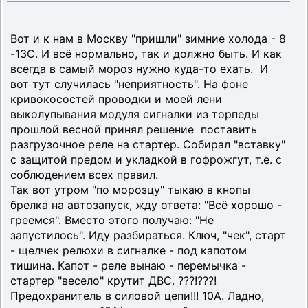
Вот и к нам в Москву "пришли" зимние холода - 8
-13С. И всё нормально, так и должно быть. И как
всегда в самый мороз нужно куда-то ехать. И
вот тут случилась "неприятность". На фоне
кривокосостей проводки и моей лени
выколупывания модуля сигналки из торпеды
прошлой весной принял решение поставить
разгрузочное реле на стартер. Собирал "вставку"
с защитой предом и укладкой в гофрожгут, т.е. с
соблюдением всех правил.
Так вот утром "по морозцу" тыкаю в кнопы
брелка на автозапуск, жду ответа: "Всё хорошо -
греемся". Вместо этого получаю: "Не
запустилось". Иду разбираться. Ключ, "чек", старт
- щелчек релюхи в сигналке - под капотом
тишина. Капот - реле вынаю - перемычка -
стартер "весело" крутит ДВС. ???!???!
Предохранитель в силовой цепи!!! 10А. Ладно,