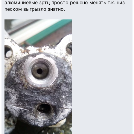
алюминиевые зртц просто решено менять т.к. низ
песком выгрызло знатно.