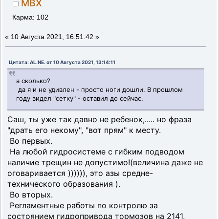
MBX
Карма: 102
«
10 Августа 2021, 16:51:42 »
Цитата: AL.NE. от 10 Августа 2021, 13:14:11
а сколько?
да я и не удивлен - просто ноги дошли. В прошлом
году видел "сетку" - оставил до сейчас.
Саш, ты уже так давно не ребенок,..... но фраза
"драть его некому", "вот прям" к месту.
Во первых.
На любой гидросистеме с гибким подводом
наличие трещин не допустимо!(величина даже не
оговаривается )))))), это азы средне-
технического образования ).
Во вторых.
Регламентные работы по контролю за
состоянием гидропривода тормозов на 2141,