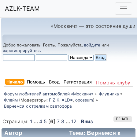
AZLK-TEAM
«Москвич» — это состояние души
Добро пожаловать,
Гость
. Пожалуйста,
войдите
или
зарегистрируйтесь
.
Начало
Помощь
Вход
Регистрация
Помочь клубу
Форум любителей автомобилей «Москвич»
»
Флудилка
»
Флейм
(Модераторы:
FIZIK
,
=LD=
,
opossum
) »
Вернемся к стрелкам светофора
ПЕЧАТЬ
Страницы:
1
...
4
5
[
6
]
7
8
...
12
Вниз
Автор
Тема: Вернемся к