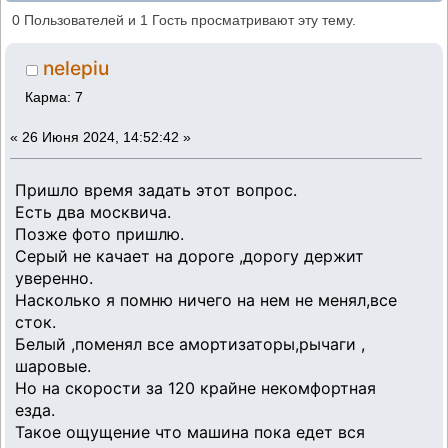
качение авто на скорости за 100
0 Пользователей и 1 Гость просматривают эту тему.
(Прочитано 3955 раз)
nelepiu
Карма: 7
«
26 Июня 2024, 14:52:42 »
Пришло время задать этот вопрос.
Есть два москвича.
Позже фото пришлю.
Серый не качает на дороге ,дорогу держит
уверенно.
Насколько я помню ничего на нем не менял,все
сток.
Белый ,поменял все амортизаторы,рычаги ,
шаровые.
Но на скорости за 120 крайне некомфортная
езда.
Такое ощущение что машина пока едет вся