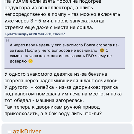
На УЗАМе если взять тосол на подогрев
редуктора из вп.коллектора, а слить
непосредственно в помпу - газ можно включать
уже через 3 - 5 мин. после запуска, когда
стрелка еще даже с места не сошла.
Цитата: serqey от 20 Мая 2011, 11:27:27
А через пару недель у его знакомого Волга сгорела из-
за газа. После у него вопросов не возникало 🤓 С
самого начала как стали использовать ГБО я ему не
доверяю 😕
У одного знакомого девятка из-за бензина
сгорела:через надломившийся шланг сочилось.
У другого - копейка - из-за дворников: тряпка
под капотом помешала им лечь на место, и пока
тот обедал - машина загорелась.
Так теперь к дворникам ручной привод
приколхозить, а в бак воду лить что-ли?
azlkDriver