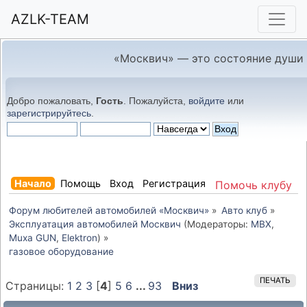
AZLK-TEAM
«Москвич» — это состояние души
Добро пожаловать,
Гость
. Пожалуйста,
войдите
или
зарегистрируйтесь
.
Начало
Помощь
Вход
Регистрация
Помочь клубу
Форум любителей автомобилей «Москвич»
»
Авто клуб
»
Эксплуатация автомобилей Москвич
(Модераторы:
MBX
,
Muxa GUN
,
Elektron
) »
газовое оборудование
ПЕЧАТЬ
Страницы:
1
2
3
[
4
]
5
6
...
93
Вниз