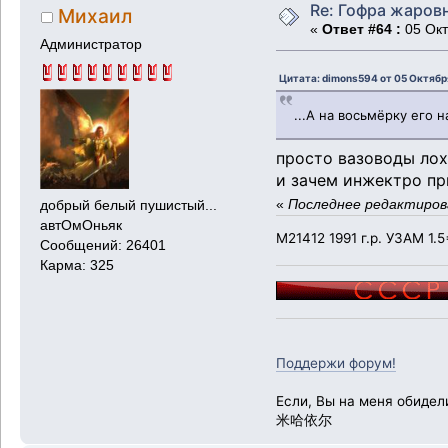
Re: Гофра жаров
Михаил
«
Ответ #64 :
05 Окт
Администратор
Цитата: dimons594 от 05 Октября
...А на восьмёрку его
просто вазоводы лох
и зачем инжектро пр
«
Последнее редактирова
добрый белый пушистый...
автОмОньяк
М21412 1991 г.р. УЗАМ 1.5
Сообщений: 26401
Карма: 325
Поддержи форум!
Если, Вы на меня обидел
米哈依尔