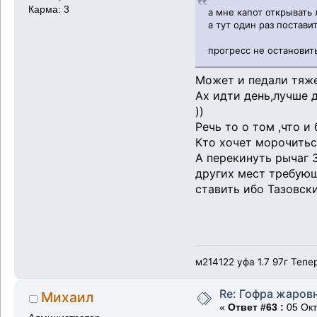
Карма: 3
а мне капот открывать 
а тут один раз постави
прогресс не остановит
Может и педали тяж
Ах идти день,лучше д
))
Речь то о том ,что и
Кто хочет морочитьс
А перекинуть рычаг 
других мест требующ
ставить ибо Тазовск
м214122 уфа 1.7 97г Тепе
Re: Гофра жаров
Михаил
«
Ответ #63 :
05 Окт