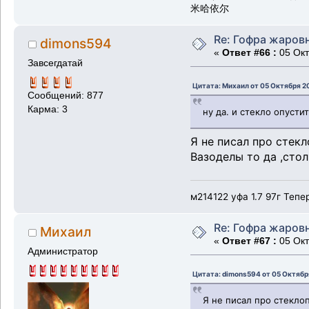
米哈依尔
Re: Гофра жаров
dimons594
«
Ответ #66 :
05 Окт
Завсегдатай
Цитата: Михаил от 05 Октября 2
Сообщений: 877
Карма: 3
ну да. и стекло опуст
Я не писал про стек
Вазоделы то да ,стол
м214122 уфа 1.7 97г Тепе
Re: Гофра жаров
Михаил
«
Ответ #67 :
05 Окт
Администратор
Цитата: dimons594 от 05 Октябр
Я не писал про стеклоп