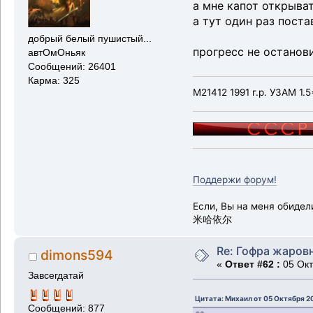
а мне капот открыват
а тут один раз поста
добрый белый пушистый...
прогресс не останов
автОмОньяк
Сообщений: 26401
Карма: 325
М21412 1991 г.р. УЗАМ 1.5
Поддержи форум!
Если, Вы на меня обидел
米哈依尔
Re: Гофра жаров
dimons594
«
Ответ #62 :
05 Окт
Завсегдатай
Цитата: Михаил от 05 Октября 20
Сообщений: 877