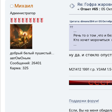
Re: Гофра жаров
Михаил
«
Ответ #65 :
05 Окт
Администратор
Цитата: dimons594 от 05 Октября
...
Речь то о том ,что и бе
Кто хочет морочиться
...
добрый белый пушистый...
ну да. и стекло опус
автОмОньяк
Сообщений: 26401
Карма: 325
М21412 1991 г.р. УЗАМ 1.5
Поддержи форум!
Если, Вы на меня обидел