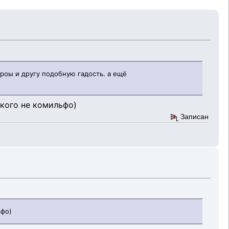
троы и другу подобную гадость. а ещё
кого не комильфо)
Записан
ьфо)