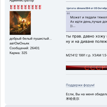
Администратор
Цитата: dimons594 от 05 Октября
Может и педали тяжел
Ах идти день,лучше до
))...
ты прав. давно хожу
добрый белый пушистый...
ну и на диване полеж
автОмОньяк
Сообщений: 26401
Карма: 325
М21412 1991 г.р. УЗАМ 1.5
Поддержи форум!
Если, Вы на меня обидел
米哈依尔