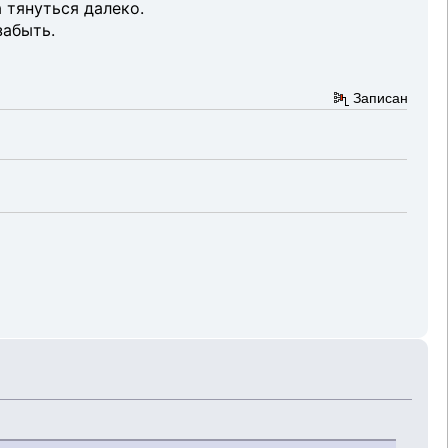
а тянуться далеко.
забыть.
Записан