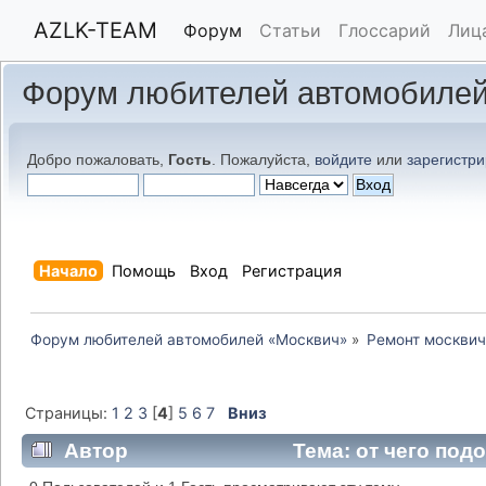
AZLK-TEAM
Форум
Статьи
Глоссарий
Лиц
Форум любителей автомобилей
Добро пожаловать,
Гость
. Пожалуйста,
войдите
или
зарегистри
Начало
Помощь
Вход
Регистрация
Форум любителей автомобилей «Москвич»
»
Ремонт москвич
Страницы:
1
2
3
[
4
]
5
6
7
Вниз
Автор
Тема: от чего под