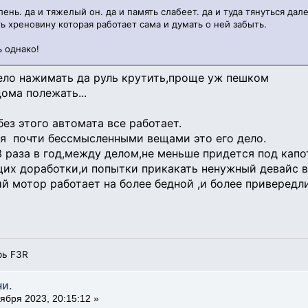
лень. да и тяжелый он. да и память слабеет. да и туда тянуться дале
ть хреновину которая работает сама и думать о ней забыть.
ь однако!
ело нажимать да руль крутить,проще уж пешком
ома полежать...
 без этого автомата все работает.
я почти бессмысленными вещами это его дело.
3 раза в год,между делом,не меньше придется под капо
их доработки,и попытки прикакать ненужный девайс в
ий мотор работает на более бедной ,и более приверед
рь F3R
ни.
ября 2023, 20:15:12 »