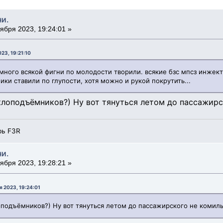
ни.
ября 2023, 19:24:01 »
23, 19:21:10
ё много всякой фигни по молодости творили. всякие бзс мпсз инжек
ки ставили по глупости, хотя можно и рукой покрутить...
клоподъёмников?) Ну вот тянуться летом до пассажирс
рь F3R
ни.
ября 2023, 19:28:21 »
 2023, 19:24:01
оподъёмников?) Ну вот тянуться летом до пассажирского не комил