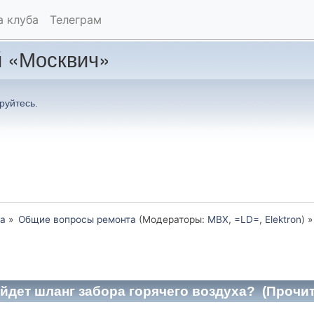
а клуба
Телеграм
 «Москвич»
руйтесь
.
а
»
Общие вопросы ремонта
(Модераторы:
MBX
,
=LD=
,
Elektron
) »
ойдет шланг забора горячего воздуха? (Прочит