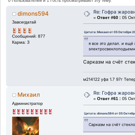
0 Пользователей и 1 Гость просматривают эту тему.
Re: Гофра жаров
dimons594
«
Ответ #60 :
05 Окт
Завсегдатай
Цитата: Михаил от 05 Октября 20
Сообщений: 877
Карма: 3
я все это делал. и ещ
электросвеклоподьемни
Сарказм на счёт сте
м214122 уфа 1.7 97г Тепе
Re: Гофра жаров
Михаил
«
Ответ #61 :
05 Окт
Администратор
Цитата: dimons594 от 05 Октября
Сарказм на счёт стекл