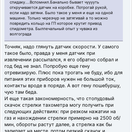
спидаку....Вспомнил.Банально бывает чууууть
откручивается датчик на коробке. Потрогай рукой,
если надо затяни. Было такое у меня и еще на одной
машине. Только черезчур не затягивай а то можно
повредить кольцо на ГП которое крутит привод
спидометра. Былпечальный опыт у чувака из
волгограда
Точняк, надо глянуть датчик скорости. У самого
такое было, правда у меня датчик при
извлечении рассыпался, я его обратно собрал и
год бед не знал. Попробую еще гену
отревизирую. Плюс пока трогать не буду, ибо для
питания этих приборов нужен не большой ток,
контакты вроде в поряде. А вот гену пошебуршу,
чую там беда.
И еще такая закономерность, что стопудовый
скачок стрелки тахометра могу получить при
следующих действиях: при резком нажатии на
газ и нахождении стрелки примерно на 2500 об/
мин, обороты растут далее, а стрелка как бы
залипает на месте, потом резкий скачок и