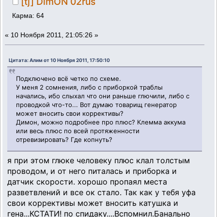
[tj] DimON 02rus
Карма: 64
«
10 Ноября 2011, 21:05:26 »
Цитата: Алим от 10 Ноября 2011, 17:50:10
Подключено всё четко по схеме.
У меня 2 сомнения, либо с приборкой траблы
начались, ибо слыхал что они раньше глючили, либо с
проводкой что-то... Вот думаю товарищ генератор
может вносить свои коррективы?
Димон, можно подробнее про плюс? Клемма аккума
или весь плюс по всей протяженности
отревизировать? Где копнуть?
я при этом глюке человеку плюс клал толстым
проводом, и от него питалась и приборка и
датчик скорости. хорошо пропаял места
разветвлений и все ок стало. Так как у тебя уфа
свои коррективы может вносить катушка и
гена...КСТАТИ! по спидаку....Вспомнил.Банально