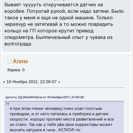
бывает чууууть откручивается датчик на
коробке. Потрогай рукой, если надо затяни. Было
такое у меня и еще на одной машине. Только
черезчур не затягивай а то можно повредить
кольцо на ГП которое крутит привод
спидометра. Былпечальный опыт у чувака из
волгограда
Алим
Карма: 0
«
10 Ноября 2011, 22:06:07 »
Цитата: [tj] DimON 02rus от 10 Ноября 2011, 21:05:26
я при этом глюке человеку плюс клал толстым
проводом, и от него питалась и приборка и датчик
скорости. хорошо пропаял места разветвлений и все
ок стало. Так как у тебя уфа свои коррективы может
вносить катушка и гена...КСТАТИ! по