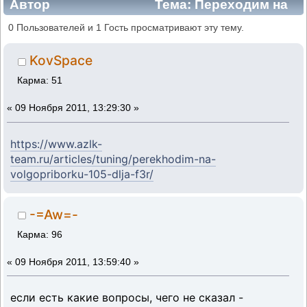
Автор
Тема: Переходим на
ВолгоПриборку 105 (для F3R) (Прочитано
0 Пользователей и 1 Гость просматривают эту тему.
96596 раз)
KovSpace
Карма: 51
«
09 Ноября 2011, 13:29:30 »
https://www.azlk-
team.ru/articles/tuning/perekhodim-na-
volgopriborku-105-dlja-f3r/
-=Aw=-
Карма: 96
«
09 Ноября 2011, 13:59:40 »
если есть какие вопросы, чего не сказал -