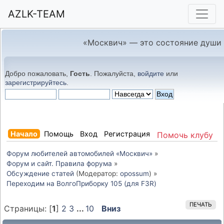
AZLK-TEAM
«Москвич» — это состояние души
Добро пожаловать,
Гость
. Пожалуйста,
войдите
или
зарегистрируйтесь
.
Начало
Помощь
Вход
Регистрация
Помочь клубу
Форум любителей автомобилей «Москвич»
»
Форум и сайт. Правила форума
»
Обсуждение статей
(Модератор:
opossum
) »
Переходим на ВолгоПриборку 105 (для F3R)
ПЕЧАТЬ
Страницы: [
1
]
2
3
...
10
Вниз