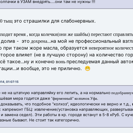
лпачки в УЗАМ внедрять....они там не нужны !!!
это страшилки для слабонервных.
20 тыщ
ходит время , когда колечки(они же шайбы) перестают справлят
 долив - это
...на мой не профессиональный взгл
дохрена
то при таком жоре масла, образуется
невероятное количест
оторое влияет (не в лучшую сторону) на количество г
ё такое...ну и конечно
преследуемая данный авто
вонь
утации...и вообще, это не прилично. 😁
14, 01:07:15
е не на штатную направляйку его лепить, а на нормально
подобранную
ешёвая мера годится даже
.
"фирменный" колпачок Уфа
оказывать, что подобное "колхоз", идеологически не верно и т.д.,
с: капремонт ГБЦ: извлечение/установка направляющих, развертыван
и замена седел). Эти работы в кр. городе встанут в 5-8 кРуб. С ку
разные бывают. Не стоит так категорично.