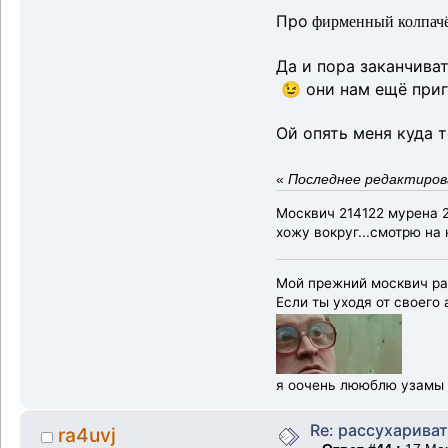
Про
фирменный колпач
Да и пора заканчиват
😉 они нам ещё приг
Ой опять меня куда т
«
Последнее редактиров
Москвич 214122 мурена 2
хожу вокруг...смотрю на 
Мой прежний москвич раз
Если ты уходя от своего
я оочень лююблю узамы
Re: рассухарива
ra4uvj