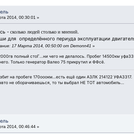
тель
та 2014, 00:30:01 »
сь -
.
сколько людей столько и мнений
и для определённого периуда эксплуатации двигателя
ание: 17 Марта 2014, 00:50:00 от Demonn41
»
000гв полный стоГ...ни чего не делалось. Пробег 14500км уфа33
него. Только генератор Валео 75 прикрутил и ФФсё.
бит на пробеге 170ооокм...есть ещё один АЗЛК 214122 УФА3317.
 авто не оборачиваешься, то ты выбрал НЕ ТОТ автомобиль...
тель
та 2014, 00:46:44 »