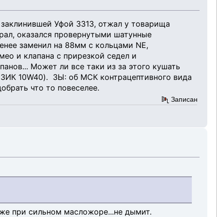
с заклинившей Уфой 3313, отжал у товарища
брал, оказался провернутыми шатунные
енее заменил на 88мм с кольцами NE,
мео и клапана с прирезкой седел и
анов... Может ли все таки из за этого кушать
о ЗИК 10W40). ЗЫ: об МСК контрацептивного вида
обрать что то повеселее.
Записан
же при сильном масложоре...не дымит.