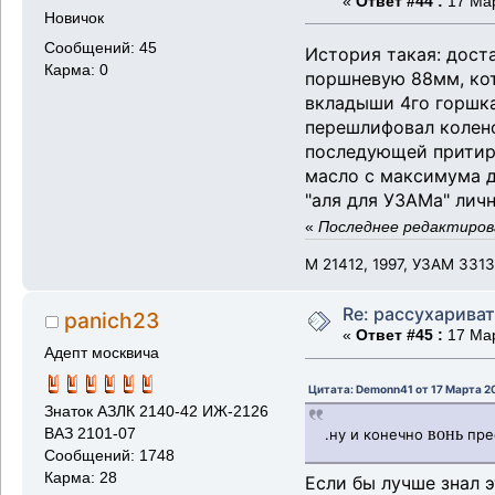
«
Ответ #44 :
17 Мар
Новичок
Сообщений: 45
История такая: дост
Карма: 0
поршневую 88мм, кот
вкладыши 4го горшка
перешлифовал колено
последующей притирк
масло с максимума д
"аля для УЗАМа" личн
«
Последнее редактирова
М 21412, 1997, УЗАМ 331
Re: рассухарива
panich23
«
Ответ #45 :
17 Мар
Адепт москвича
Цитата: Demonn41 от 17 Марта 20
Знаток АЗЛК 2140-42 ИЖ-2126
вонь
.ну и конечно
пре
ВАЗ 2101-07
Сообщений: 1748
Карма: 28
Если бы лучше знал 