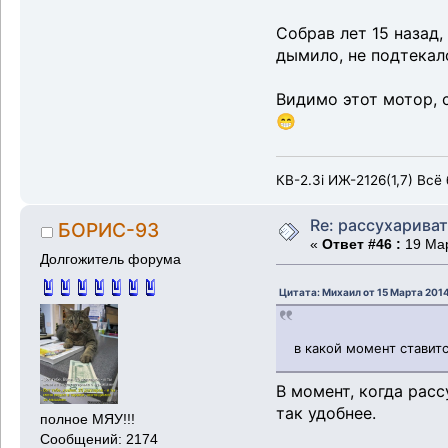
Собрав лет 15 назад,
дымило, не подтекал
Видимо этот мотор, с
😁
КВ-2.3i ИЖ-2126(1,7) Всё 
Re: рассухарива
БОРИС-93
«
Ответ #46 :
19 Мар
Долгожитель форума
Цитата: Михаил от 15 Марта 2014
в какой момент ставит
В момент, когда рас
так удобнее.
полное МЯУ!!!
Сообщений: 2174