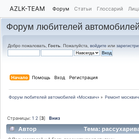
AZLK-TEAM
Форум
Статьи
Глоссарий
Лиц
Форум любителей автомобилей
Добро пожаловать,
Гость
. Пожалуйста,
войдите
или
зарегистри
Начало
Помощь
Вход
Регистрация
Форум любителей автомобилей «Москвич»
»
Ремонт москвич
Страницы:
1
2
[
3
]
Вниз
Автор
Тема: рассухарива