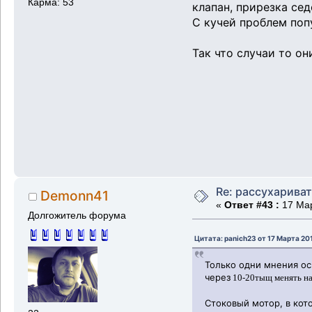
Карма: 53
клапан, прирезка сед
С кучей проблем поп
Так что случаи то он
Re: рассухарива
Demonn41
«
Ответ #43 :
17 Мар
Долгожитель форума
Цитата: panich23 от 17 Марта 20
Только одни мнения ос
через
10-20тыщ менять на
Стоковый мотор, в кот