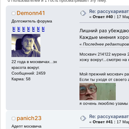
0 Пользователей и 1 Гость просматривают эту тему.
Re: рассухарива
Demonn41
«
Ответ #40 :
17 Мар
Долгожитель форума
Лишний раз убеждаю
Каждые мнения хорош
«
Последнее редактиров
Москвич 214122 мурена 2
хожу вокруг...смотрю на 
22 года в москвичах...эх
красота вокруг.
Сообщений: 2459
Мой прежний москвич раз
Карма: 58
Если ты уходя от своего
я оочень лююблю узамы
Re: рассухарива
panich23
«
Ответ #41 :
17 Мар
Адепт москвича