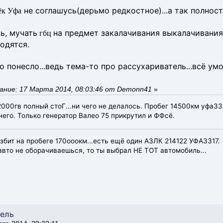
не соглашусь(дерьмо редкостное)...а так полнос
ёк Уфа
ь, мучать
на предмет закалачивания выкалачивания
гбц
одятся.
о понесло...ведь тема-то про рассухариватель...всё ум
ание: 17 Марта 2014, 08:03:46 от Demonn41
»
000гв полный стоГ...ни чего не делалось. Пробег 14500км уфа33
него. Только генератор Валео 75 прикрутил и ФФсё.
бит на пробеге 170ооокм...есть ещё один АЗЛК 214122 УФА3317.
 авто не оборачиваешься, то ты выбрал НЕ ТОТ автомобиль...
тель