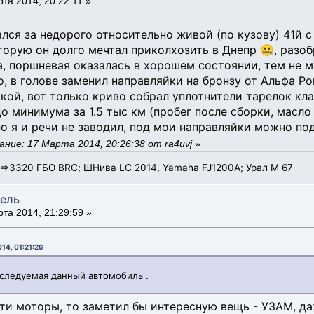
та 2014, 20:22:11 »
ался за недорого относительно живой (по кузову) 41й 
орую он долго мечтал приколхозить в Днепр 🤐, разо
, поршневая оказалась в хорошем состоянии, тем не м
, в голове заменил направляйки на бронзу от Альфа Ро
ой, вот только криво собрал уплотнители тарелок клап
о минимума за 1.5 тыс км (пробег после сборки, масл
о я и речи не заводил, под мои направляйки можно под
ние: 17 Марта 2014, 20:26:38 от ra4uvj
»
3=>3320 ГБО BRC; ШНива LC 2014, Yamaha FJ1200A; Урал М 67
тель
та 2014, 21:29:59 »
14, 01:21:26
следуемая данный автомобиль .
эти моторы, то заметил бы интересную вещь - УЗАМ, да