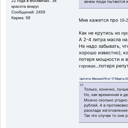
22 года в москвичах...эх
зачем люди пытаются ко
красота вокруг.
Сообщений: 2459
Карма: 58
Мне кажется про
10-
Как не крутись но
при
А 2-4 литра масла на
Не надо забывать, ч
хорошо известно), к
потеря мощности и вс
...потеря реп
горожан
Цитата: Михаил79 от 17 Марта 20
Только, конечно, лучш
Но, как временная и д
Можно сколько угодно д
рублей. А в противове
раскладе изготовление 
Так что случаи то они 