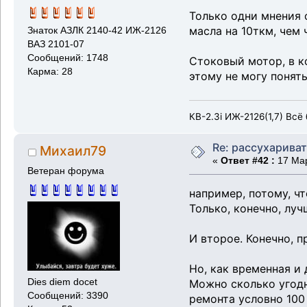
Только одни мнения 
масла на 10ткм, чем
Знаток АЗЛК 2140-42 ИЖ-2126
ВАЗ 2101-07
Сообщений: 1748
Стоковый мотор, в к
Карма: 28
этому не могу понять
КВ-2.3i ИЖ-2126(1,7) Всё 
Re: рассухарива
Михаил79
«
Ответ #42 :
17 Мар
Ветеран форума
например, потому, ч
Только, конечно, луч
И второе. Конечно, п
Но, как временная и
Dies diem docet
Можно сколько угодно
Сообщений: 3390
ремонта условно 100