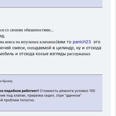
...
ься со своими обязанностями
яд.
(вам то
panich23
это
ва кокса на впускных клапанах
орючей смеси,
даемой в цилиндр, ну и отсюда
попа
мобиль и отсюда косые взгляды
рассержаных
 бронзу.
но подобное работает!
Стоимость ремонта условно 100
ие под клапан, прирезка седел, (при "удачном"
чей проблем попутно.