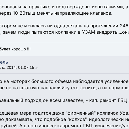
основаны на практике и подтверждены испытаниями, а д
 через 10-20тыщ менять направляющие клапанов.
отором не менялась ни одна деталь на протяжении 246т
, зачем люди пытаются колпачки в УЗАМ внедрять....они
будет хорошо !!!
тель
та 2014, 01:07:15 »
то на моторах большого объема наблюдается усиленное
ше не на штатную направляйку его лепить, а на нормал
равильный подход он всем известен, - кап. ремонт ГБЦ
 дешёвая мера годится даже "фирменный" колпачок Уфа
 доказывать, что подобное "колхоз", идеологически не
 рублей. А в противовес: капремонт ГБЦ: извлечение/у