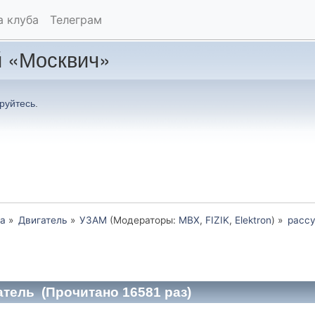
а клуба
Телеграм
 «Москвич»
руйтесь
.
а
»
Двигатель
»
УЗАМ
(Модераторы:
MBX
,
FIZIK
,
Elektron
) »
расс
тель (Прочитано 16581 раз)