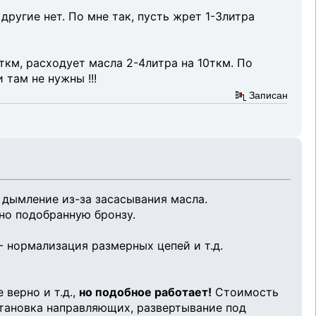
ругие нет. По мне так, пусть жрет 1-3литра
км, расходует масла 2-4литра на 10ткм. По
 там не нужны !!!
Записан
 дымление из-за засасывания масла.
ьно подобранную бронзу.
 - нормализация размерных цепей и т.д.
.
 верно и т.д.,
но подобное работает!
Стоимость
становка направляющих, развертывание под