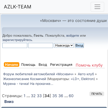
AZLK-TEAM
«Москвич» — это состояние души
Добро пожаловать,
Гость
. Пожалуйста,
войдите
или
зарегистрируйтесь
.
Начало
Помощь
Вход
Регистрация
Помочь клубу
Форум любителей автомобилей «Москвич»
»
Авто клуб
»
Жизнеописание Космичей
(Модераторы:
=LD=
,
Elektron
) »
Мурена - тачка! На прокачке...
ПЕЧАТЬ
Страницы:
1
...
32
33
[
34
]
35
36
...
60
Вниз