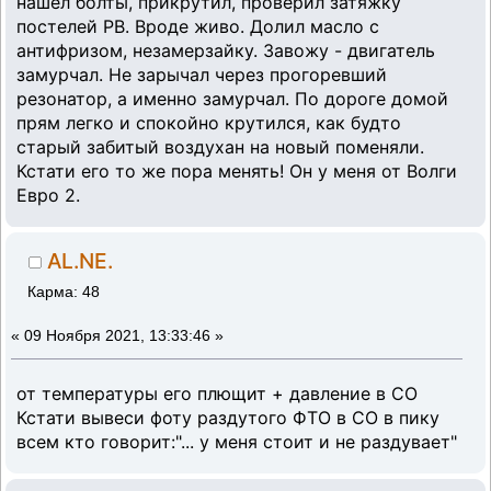
нашел болты, прикрутил, проверил затяжку
постелей РВ. Вроде живо. Долил масло с
антифризом, незамерзайку. Завожу - двигатель
замурчал. Не зарычал через прогоревший
резонатор, а именно замурчал. По дороге домой
прям легко и спокойно крутился, как будто
старый забитый воздухан на новый поменяли.
Кстати его то же пора менять! Он у меня от Волги
Евро 2.
AL.NE.
Карма: 48
«
09 Ноября 2021, 13:33:46 »
от температуры его плющит + давление в СО
Кстати вывеси фоту раздутого ФТО в СО в пику
всем кто говорит:"... у меня стоит и не раздувает"