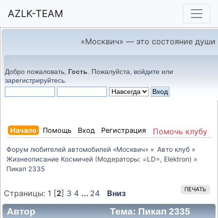
AZLK-TEAM
«Москвич» — это состояние души
Добро пожаловать,
Гость
. Пожалуйста,
войдите
или
зарегистрируйтесь
.
Начало
Помощь
Вход
Регистрация
Помочь клубу
Форум любителей автомобилей «Москвич»
»
Авто клуб
»
Жизнеописание Космичей
(Модераторы:
=LD=
,
Elektron
) »
Пикап 2335
ПЕЧАТЬ
Страницы:
1
[
2
]
3
4
...
24
Вниз
Автор
Тема: Пикап 2335