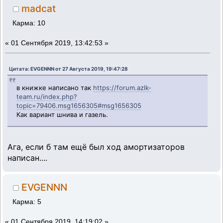
madcat
Карма: 10
«
01 Сентября 2019, 13:42:53 »
Цитата: EVGENNN от 27 Августа 2019, 19:47:28
в книжке написано так
https://forum.azlk-
team.ru/index.php?
topic=79406.msg1656305#msg1656305
Как вариант шнива и газель.
Ага, если б там ещё был ход амортизаторов
написан....
EVGENNN
Карма: 5
«
01 Сентября 2019, 14:19:02 »