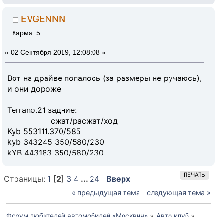
EVGENNN
Карма: 5
«
02 Сентября 2019, 12:08:08 »
Вот на драйве попалось (за размеры не ручаюсь),
и они дороже
Terrano.21 задние:
сжат/расжат/ход
Kyb 553111.370/585
kyb 343245 350/580/230
kYB 443183 350/580/230
ПЕЧАТЬ
Страницы:
1
[
2
]
3
4
...
24
Вверх
« предыдущая тема
следующая тема »
Форум любителей автомобилей «Москвич»
»
Авто клуб
»