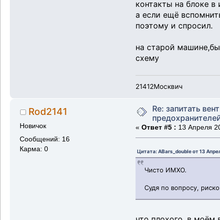
контакты на блоке в 
а если ещё вспомнит
поэтому и спросил.
на старой машине,был
схему
21412Москвич
Re: запитать вен
Rod2141
предохранителе
Новичок
«
Ответ #5 :
13 Апреля 20
Сообщений: 16
Карма: 0
Цитата: ABars_double от 13 Апре
Чисто ИМХО.
Судя по вопросу, риско
что плохого ,в моём