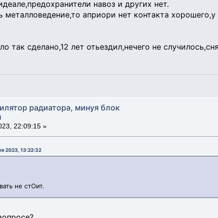
идеале,предохранители навоз и других нет.
ь металловедение,то априори нет контакта хорошего,у
о так сделано,12 лет отьездил,нечего не случилось,сн
тилятор радиатора, минуя блок
й
23, 22:09:15 »
ля 2023, 13:22:32
вать не стОит.
 вопросе?