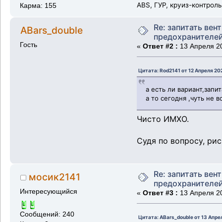
ABS, ГУР, круиз-контрол
Карма: 155
Re: запитать вен
ABars_double
предохранителе
Гость
«
Ответ #2 :
13 Апреля 20
Цитата: Rod2141 от 12 Апреля 20
а есть ли вариант,зап
а то сегодня ,чуть не 
Чисто ИМХО.
Судя по вопросу, рис
Re: запитать вен
мосик2141
предохранителе
Интересующийся
«
Ответ #3 :
13 Апреля 20
Сообщений: 240
Цитата: ABars_double от 13 Апре