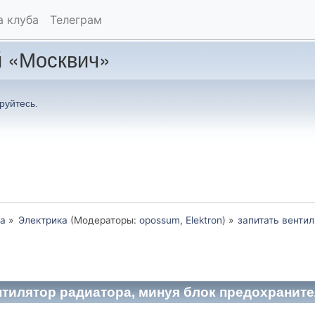
а клуба
Телеграм
 «Москвич»
руйтесь
.
а
»
Электрика
(Модераторы:
opossum
,
Elektron
) »
запитать венти
нтилятор радиатора, минуя блок предохраните