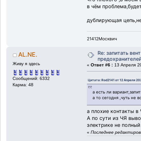
в чём проблема,буде
дублирующая цепь,не
21412Москвич
Re: запитать вен
AL.NE.
предохранителе
Живу я здесь
«
Ответ #6 :
13 Апреля 20
Сообщений: 6332
Цитата: Rod2141 от 12 Апреля 20
Карма: 48
а есть ли вариант,зап
а то сегодня ,чуть не 
а плохие контакты в 
А по сути из ЧЯ выв
электрике не полный 
«
Последнее редактирова