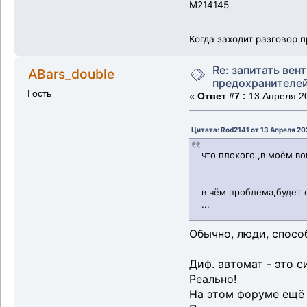
M214145
Когда заходит разговор п
Re: запитать вен
ABars_double
предохранителе
Гость
«
Ответ #7 :
13 Апреля 20
Цитата: Rod2141 от 13 Апреля 20
что плохого ,в моём в
в чём проблема,будет 
...
Обычно, люди, спосо
Диф. автомат - это с
Реально!
На этом форуме ещё 