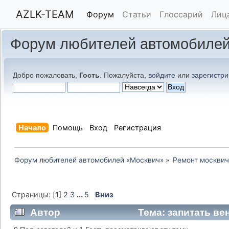
AZLK-TEAM
Форум
Статьи
Глоссарий
Лиц
Форум любителей автомобилей
Добро пожаловать,
Гость
. Пожалуйста,
войдите
или
зарегистри
Начало
Помощь
Вход
Регистрация
Форум любителей автомобилей «Москвич»
»
Ремонт москвич
Страницы: [
1
]
2
3
...
5
Вниз
Автор
Тема: запитать ве