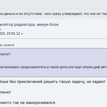
ро деньги и их отсутствие - все сразу утверждают, что они не "пь
тилятор радиатора, минуя блок
й
23, 23:01:12 »
23, 22:09:15
опросе?
организовать предохранитель,в такой цепи,или ещё хитрее,диф авто
бные без приключений решить такую задачу, не задают
ильно!
никто так не заморачивался.