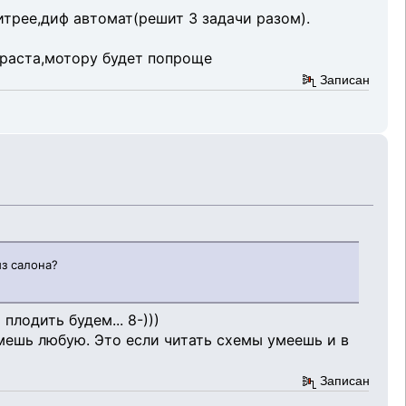
итрее,диф автомат(решит 3 задачи разом).
зраста,мотору будет попроще
Записан
из салона?
лодить будем... 8-)))
ьмешь любую. Это если читать схемы умеешь и в
Записан