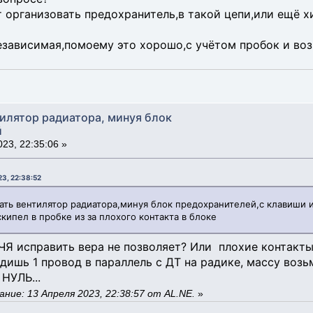
т организовать предохранитель,в такой цепи,или ещё х
зависимая,помоему это хорошо,с учётом пробок и во
тилятор радиатора, минуя блок
й
23, 22:35:06 »
23, 22:38:52
итать вентилятор радиатора,минуя блок предохранителей,с клавиши 
вскипел в пробке из за плохого контакта в блоке
ЧЯ исправить вера не позволяет? Или плохие контакты п
одишь 1 провод в параллель с ДТ на радике, массу воз
НУЛЬ...
ние: 13 Апреля 2023, 22:38:57 от AL.NE.
»