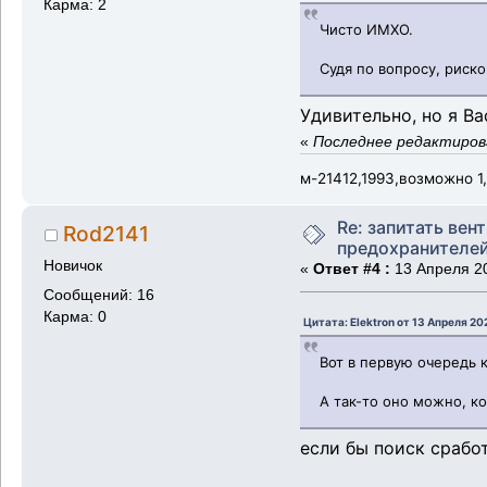
Карма: 2
Чисто ИМХО.
Судя по вопросу, риско
Удивительно, но я В
«
Последнее редактирова
м-21412,1993,возможно 1
Re: запитать вен
Rod2141
предохранителе
Новичок
«
Ответ #4 :
13 Апреля 20
Сообщений: 16
Карма: 0
Цитата: Elektron от 13 Апреля 20
Вот в первую очередь к
А так-то оно можно, к
если бы поиск сработ