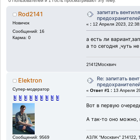
0 Пользователей и 1 Гость просматривают эту тему.
запитать вентил
Rod2141
предохранителе
Новичок
«
:
12 Апреля 2023, 22:38
Сообщений: 16
Карма: 0
а есть ли вариант,з
а то сегодня ,чуть н
21412Москвич
Re: запитать вен
Elektron
предохранителе
Супер-модератор
«
Ответ #1 :
13 Апреля 20
Вот в первую очередь
А так-то оно можно,
АЗЛК "Москвич" 214122, 1
Сообщений: 9569